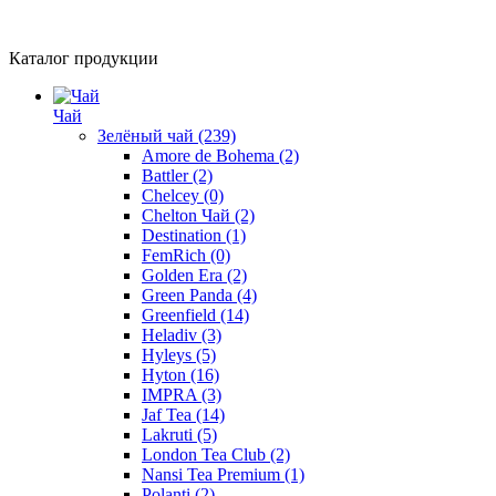
Каталог продукции
Чай
Зелёный чай
(239)
Amore de Bohema
(2)
Battler
(2)
Chelcey
(0)
Chelton Чай
(2)
Destination
(1)
FemRich
(0)
Golden Era
(2)
Green Panda
(4)
Greenfield
(14)
Heladiv
(3)
Hyleys
(5)
Hyton
(16)
IMPRA
(3)
Jaf Tea
(14)
Lakruti
(5)
London Tea Club
(2)
Nansi Tea Premium
(1)
Polanti
(2)