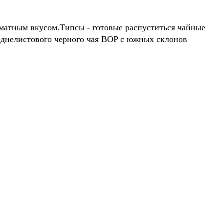
оматным вкусом.Типсы - готовые распуститься чайные
еднелистового черного чая BOP с южных склонов