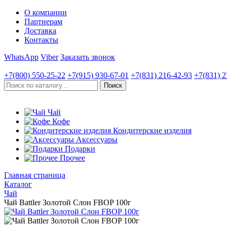
О компании
Партнерам
Доставка
Контакты
WhatsApp
Viber
Заказать звонок
+7(800)
550-25-22
+7(915)
930-67-01
+7(831)
216-42-93
+7(831)
2
Чай
Кофе
Кондитерские изделия
Аксессуары
Подарки
Прочее
Главная страница
Каталог
Чай
Чай Battler Золотой Слон FBOP 100г