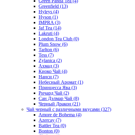
Green Panda Tea
(4)
Greenfield
(13)
Hyleys
(4)
Hyson
(1)
IMPRA
(3)
Jaf Tea
(14)
Lakruti
(4)
London Tea Club
(0)
Plum Snow
(6)
Tarlton
(6)
Tess
(7)
Zylanica
(2)
Ахмад
(3)
Киоко Чай
(4)
Нанси
(7)
Небесный Аромат
(1)
Принцесса Ява
(3)
Ричард Чай
(2)
Сан Дэлмар Чай
(8)
Черный Дракон
(21)
Чай черный с различными вкусами
(327)
Amore de Bohema
(4)
Azercay
(7)
Battler Tea
(0)
Bonton
(0)