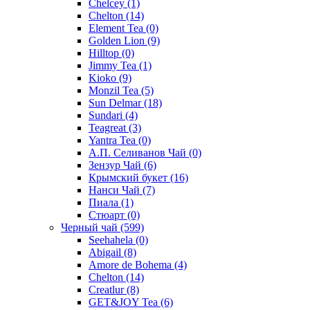
Chelcey
(1)
Chelton
(14)
Element Tea
(0)
Golden Lion
(9)
Hilltop
(0)
Jimmy Tea
(1)
Kioko
(9)
Monzil Tea
(5)
Sun Delmar
(18)
Sundari
(4)
Teagreat
(3)
Yantra Tea
(0)
А.П. Селиванов Чай
(0)
Зензур Чай
(6)
Крымский букет
(16)
Нанси Чай
(7)
Пиала
(1)
Стюарт
(0)
Черный чай
(599)
Seehahela
(0)
Abigail
(8)
Amore de Bohema
(4)
Chelton
(14)
Creatlur
(8)
GET&JOY Tea
(6)