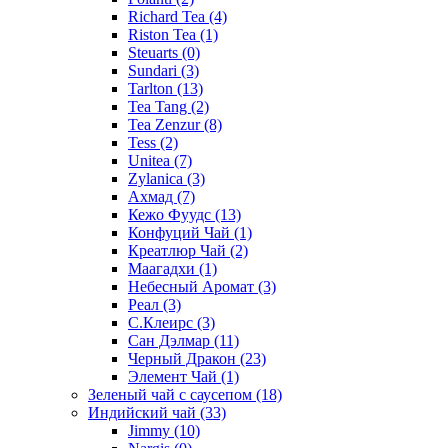
Richard Tea
(4)
Riston Tea
(1)
Steuarts
(0)
Sundari
(3)
Tarlton
(13)
Tea Tang
(2)
Tea Zenzur
(8)
Tess
(2)
Unitea
(7)
Zylanica
(3)
Ахмад
(7)
Кежо Фуудс
(13)
Конфуций Чай
(1)
Креатлюр Чай
(2)
Маагадхи
(1)
Небесный Аромат
(3)
Реал
(3)
С.Клеирс
(3)
Сан Дэлмар
(11)
Черный Дракон
(23)
Элемент Чай
(1)
Зеленый чай с саусепом
(18)
Индийский чай
(33)
Jimmy
(10)