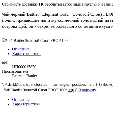
Стоимость доставки ТК рассчитывается индивидуально и зависи
Чай черный Battler "Elephant Gold" (Золотой Слон) FB
почки, придающие напитку солнечный золотистый цвет
острова Цейлон - секрет королевского сочетания вкуса и
Описание
Характеристики
арт.
ИП000015870
Производитель
Баттлер/Battler
', // darkMode: true, closeIcon: true, angle: {position: "left"} }).show()
Чай Battler Золотой Слон FBOP 100г
В корзину
228 ₽
Описание
Характеристики