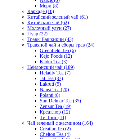
Nargis
(0)
Мери
(8)
Каркаде
(10)
Китайский зеленый чай
(61)
Китайский чай
(62)
Молочный улун
(27)
Пуэр
(22)
Травы Башкирии
(43)
Травяной чай и сборы трав
(24)
Greenfield Tea
(6)
Kejo Foods
(12)
Kioko Tea
(3)
Цейлонский чай
(189)
Heladiv Tea
(7)
Jaf Tea
(37)
Lakruti
(5)
Nansi Tea
(20)
Polanti
(8)
Sun Delmar Tea
(35)
Zenzur Tea
(19)
Креатлюр
(12)
Ти Тэнг
(11)
Чай зеленый с жасмином
(164)
Creatlur Tea
(2)
Chelton Tea
(4)