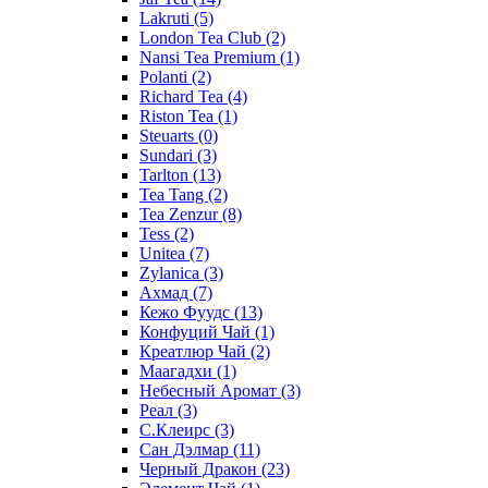
Lakruti
(5)
London Tea Club
(2)
Nansi Tea Premium
(1)
Polanti
(2)
Richard Tea
(4)
Riston Tea
(1)
Steuarts
(0)
Sundari
(3)
Tarlton
(13)
Tea Tang
(2)
Tea Zenzur
(8)
Tess
(2)
Unitea
(7)
Zylanica
(3)
Ахмад
(7)
Кежо Фуудс
(13)
Конфуций Чай
(1)
Креатлюр Чай
(2)
Маагадхи
(1)
Небесный Аромат
(3)
Реал
(3)
С.Клеирс
(3)
Сан Дэлмар
(11)
Черный Дракон
(23)