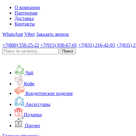
О компании
Партнерам
Доставка
Контакты
WhatsApp
Viber
Заказать звонок
+7(800)
550-25-22
+7(915)
930-67-01
+7(831)
216-42-93
+7(831)
2
Чай
Кофе
Кондитерские изделия
Аксессуары
Подарки
Прочее
Главная страница