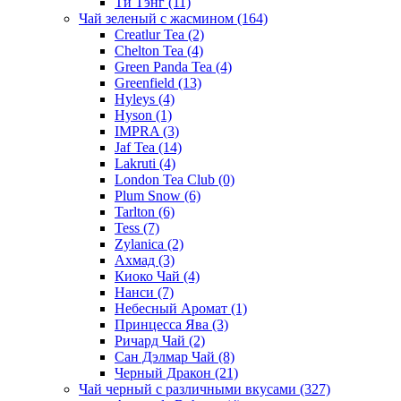
Ти Тэнг
(11)
Чай зеленый с жасмином
(164)
Creatlur Tea
(2)
Chelton Tea
(4)
Green Panda Tea
(4)
Greenfield
(13)
Hyleys
(4)
Hyson
(1)
IMPRA
(3)
Jaf Tea
(14)
Lakruti
(4)
London Tea Club
(0)
Plum Snow
(6)
Tarlton
(6)
Tess
(7)
Zylanica
(2)
Ахмад
(3)
Киоко Чай
(4)
Нанси
(7)
Небесный Аромат
(1)
Принцесса Ява
(3)
Ричард Чай
(2)
Сан Дэлмар Чай
(8)
Черный Дракон
(21)
Чай черный с различными вкусами
(327)