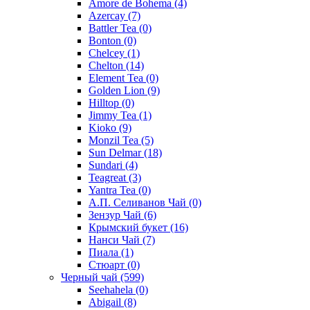
Amore de Bohema
(4)
Azercay
(7)
Battler Tea
(0)
Bonton
(0)
Chelcey
(1)
Chelton
(14)
Element Tea
(0)
Golden Lion
(9)
Hilltop
(0)
Jimmy Tea
(1)
Kioko
(9)
Monzil Tea
(5)
Sun Delmar
(18)
Sundari
(4)
Teagreat
(3)
Yantra Tea
(0)
А.П. Селиванов Чай
(0)
Зензур Чай
(6)
Крымский букет
(16)
Нанси Чай
(7)
Пиала
(1)
Стюарт
(0)
Черный чай
(599)
Seehahela
(0)
Abigail
(8)