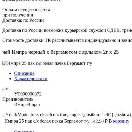
Оплата осуществляется
при получении
Доставка:
по России
Доставка по России возможна курьерской службой СДЕК, тран
Стоимость доставки ТК рассчитывается индивидуально и зависи
чай Импра черный с бергамотом с ярлыком 2г х 25
Описание
Характеристики
арт.
УТ000000372
Производитель
Импра/Impra
', // darkMode: true, closeIcon: true, angle: {position: "left"} }).show()
Импра 25 пак с/я белая пачка Бергамот т/у
В корзину
142.50 ₽