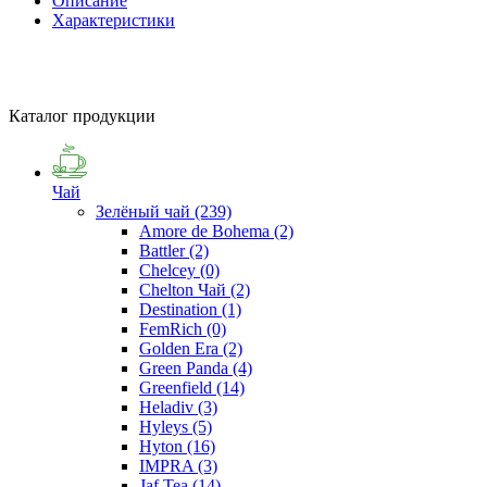
Описание
Характеристики
Каталог продукции
Чай
Зелёный чай
(239)
Amore de Bohema
(2)
Battler
(2)
Chelcey
(0)
Chelton Чай
(2)
Destination
(1)
FemRich
(0)
Golden Era
(2)
Green Panda
(4)
Greenfield
(14)
Heladiv
(3)
Hyleys
(5)
Hyton
(16)
IMPRA
(3)
Jaf Tea
(14)