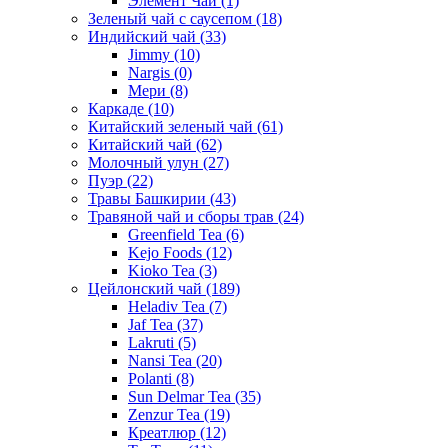
Элемент Чай
(1)
Зеленый чай с саусепом
(18)
Индийский чай
(33)
Jimmy
(10)
Nargis
(0)
Мери
(8)
Каркаде
(10)
Китайский зеленый чай
(61)
Китайский чай
(62)
Молочный улун
(27)
Пуэр
(22)
Травы Башкирии
(43)
Травяной чай и сборы трав
(24)
Greenfield Tea
(6)
Kejo Foods
(12)
Kioko Tea
(3)
Цейлонский чай
(189)
Heladiv Tea
(7)
Jaf Tea
(37)
Lakruti
(5)
Nansi Tea
(20)
Polanti
(8)
Sun Delmar Tea
(35)
Zenzur Tea
(19)
Креатлюр
(12)