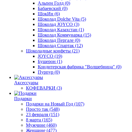
Альпен Голд
(0)
Бабаевский
(0)
ШокИн
(6)
Шоколад Dolche Vita
(5)
Шоколад JOYCO
(3)
Шоколад Казахстан
(1)
Шоколад Коммунарка
(15)
Шоколад Пергале
(0)
Шоколад Спартак
(12)
Шоколадные конфеты
(21)
JOYCO
(19)
Бушерон
(1)
Кондитерская фабрика "Волшебница"
(0)
Пурпур
(0)
Аксессуары
КОФЕВАРКИ
(3)
Подарки
Подарки на Новый Год
(107)
Просто так
(548)
23 февраля
(151)
8 марта
(165)
Мужчине
(460)
Женщине
(477)