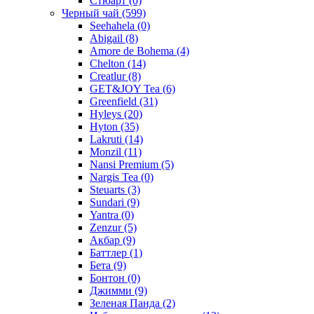
Стюарт
(0)
Черный чай
(599)
Seehahela
(0)
Abigail
(8)
Amore de Bohema
(4)
Chelton
(14)
Creatlur
(8)
GET&JOY Tea
(6)
Greenfield
(31)
Hyleys
(20)
Hyton
(35)
Lakruti
(14)
Monzil
(11)
Nansi Premium
(5)
Nargis Tea
(0)
Steuarts
(3)
Sundari
(9)
Yantra
(0)
Zenzur
(5)
Акбар
(9)
Баттлер
(1)
Бета
(9)
Бонтон
(0)
Джимми
(9)
Зеленая Панда
(2)