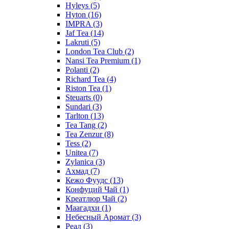
Hyleys
(5)
Hyton
(16)
IMPRA
(3)
Jaf Tea
(14)
Lakruti
(5)
London Tea Club
(2)
Nansi Tea Premium
(1)
Polanti
(2)
Richard Tea
(4)
Riston Tea
(1)
Steuarts
(0)
Sundari
(3)
Tarlton
(13)
Tea Tang
(2)
Tea Zenzur
(8)
Tess
(2)
Unitea
(7)
Zylanica
(3)
Ахмад
(7)
Кежо Фуудс
(13)
Конфуций Чай
(1)
Креатлюр Чай
(2)
Маагадхи
(1)
Небесный Аромат
(3)
Реал
(3)