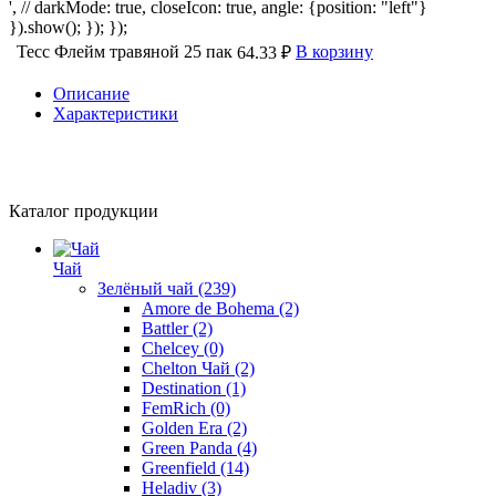
', // darkMode: true, closeIcon: true, angle: {position: "left"}
}).show(); }); });
Тесс Флейм травяной 25 пак
В корзину
64.33 ₽
Описание
Характеристики
Каталог продукции
Чай
Зелёный чай
(239)
Amore de Bohema
(2)
Battler
(2)
Chelcey
(0)
Chelton Чай
(2)
Destination
(1)
FemRich
(0)
Golden Era
(2)
Green Panda
(4)
Greenfield
(14)
Heladiv
(3)