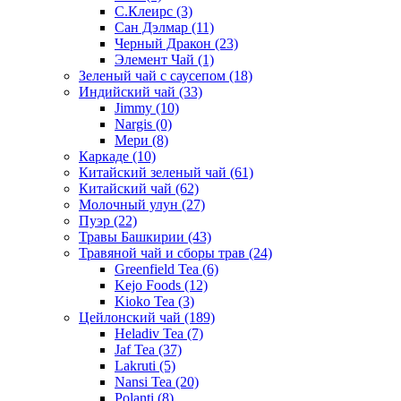
С.Клеирс
(3)
Сан Дэлмар
(11)
Черный Дракон
(23)
Элемент Чай
(1)
Зеленый чай с саусепом
(18)
Индийский чай
(33)
Jimmy
(10)
Nargis
(0)
Мери
(8)
Каркаде
(10)
Китайский зеленый чай
(61)
Китайский чай
(62)
Молочный улун
(27)
Пуэр
(22)
Травы Башкирии
(43)
Травяной чай и сборы трав
(24)
Greenfield Tea
(6)
Kejo Foods
(12)
Kioko Tea
(3)
Цейлонский чай
(189)
Heladiv Tea
(7)
Jaf Tea
(37)
Lakruti
(5)
Nansi Tea
(20)
Polanti
(8)