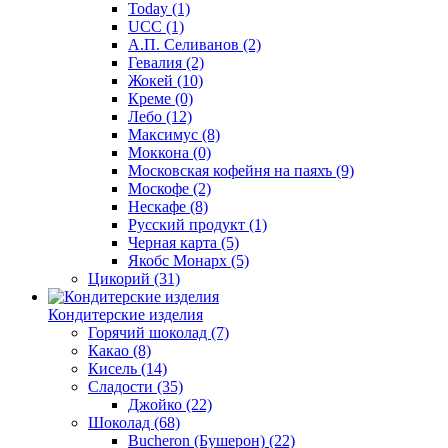
Today
(1)
UCC
(1)
А.П. Селиванов
(2)
Гевалия
(2)
Жокей
(10)
Креме
(0)
Лебо
(12)
Максимус
(8)
Моккона
(0)
Московская кофейня на паяхъ
(9)
Москофе
(2)
Нескафе
(8)
Русский продукт
(1)
Черная карта
(5)
Якобс Монарх
(5)
Цикорий
(31)
Кондитерские изделия
Горячий шоколад
(7)
Какао
(8)
Кисель
(14)
Сладости
(35)
Джойко
(22)
Шоколад
(68)
Bucheron (Бушерон)
(22)