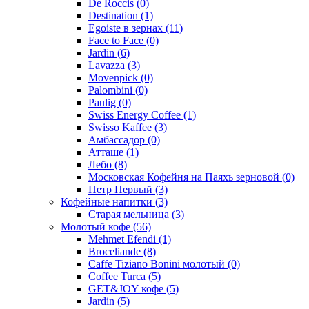
De Roccis
(0)
Destination
(1)
Egoiste в зернах
(11)
Face to Face
(0)
Jardin
(6)
Lavazza
(3)
Movenpick
(0)
Palombini
(0)
Paulig
(0)
Swiss Energy Coffee
(1)
Swisso Kaffee
(3)
Амбассадор
(0)
Атташе
(1)
Лебо
(8)
Московская Кофейня на Паяхъ зерновой
(0)
Петр Первый
(3)
Кофейные напитки
(3)
Старая мельница
(3)
Молотый кофе
(56)
Mehmet Efendi
(1)
Broceliande
(8)
Caffe Tiziano Bonini молотый
(0)
Coffee Turca
(5)
GET&JOY кофе
(5)
Jardin
(5)