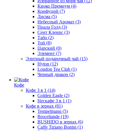
Избранное из моря чая
(12)
Киоко Премиум
(4)
Конфуций
(7)
Лисма
(5)
Небесный Аромат
(3)
Пиала Голд
(3)
Сент Клеирс
(3)
Табо
(2)
Той
(8)
Царский
(0)
Элемент
(7)
Элитный подарочный чай
(15)
Hyton
(12)
London Tea Club
(1)
Черный дракон
(2)
Кофе
Кофе 3 в 1
(14)
Golden Eagle
(2)
Нескафе 3 в 1
(1)
Кофе в зернах
(81)
Tempelmann
(5)
Broceliande
(19)
BUSHIDO в зернах
(6)
Caffe Tiziano Bonini
(1)