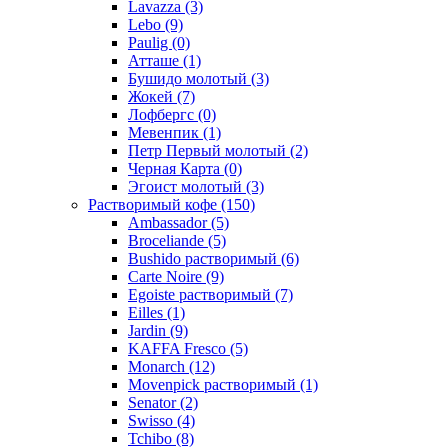
Lavazza
(3)
Lebo
(9)
Paulig
(0)
Атташе
(1)
Бушидо молотый
(3)
Жокей
(7)
Лофбергс
(0)
Мевенпик
(1)
Петр Первый молотый
(2)
Черная Карта
(0)
Эгоист молотый
(3)
Растворимый кофе
(150)
Ambassador
(5)
Broceliande
(5)
Bushido растворимый
(6)
Carte Noire
(9)
Egoiste растворимый
(7)
Eilles
(1)
Jardin
(9)
KAFFA Fresco
(5)
Monarch
(12)
Movenpick растворимый
(1)
Senator
(2)
Swisso
(4)
Tchibo
(8)