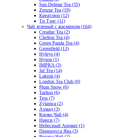
Sun Delmar Tea
(35)
Zenzur Tea
(19)
Креатлюр
(12)
Ти Тэнг
(11)
Чай зеленый с жасмином
(164)
Creatlur Tea
(2)
Chelton Tea
(4)
Green Panda Tea
(4)
Greenfield
(13)
Hyleys
(4)
Hyson
(1)
IMPRA
(3)
Jaf Tea
(14)
Lakruti
(4)
London Tea Club
(0)
Plum Snow
(6)
Tarlton
(6)
Tess
(7)
Zylanica
(2)
Ахмад
(3)
Киоко Чай
(4)
Нанси
(7)
Небесный Аромат
(1)
Принцесса Ява
(3)
Ричард Чай
(2)