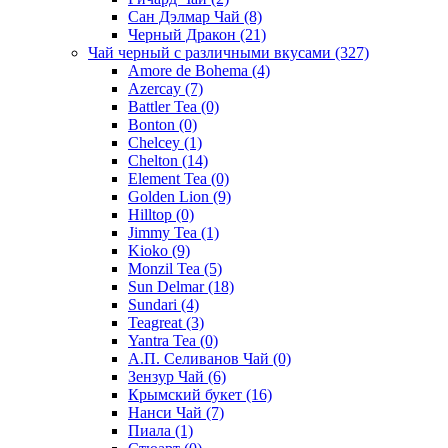
Сан Дэлмар Чай
(8)
Черный Дракон
(21)
Чай черный с различными вкусами
(327)
Amore de Bohema
(4)
Azercay
(7)
Battler Tea
(0)
Bonton
(0)
Chelcey
(1)
Chelton
(14)
Element Tea
(0)
Golden Lion
(9)
Hilltop
(0)
Jimmy Tea
(1)
Kioko
(9)
Monzil Tea
(5)
Sun Delmar
(18)
Sundari
(4)
Teagreat
(3)
Yantra Tea
(0)
А.П. Селиванов Чай
(0)
Зензур Чай
(6)
Крымский букет
(16)
Нанси Чай
(7)
Пиала
(1)