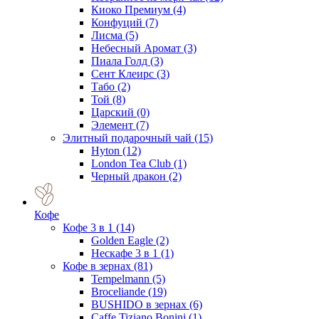
Киоко Премиум
(4)
Конфуций
(7)
Лисма
(5)
Небесный Аромат
(3)
Пиала Голд
(3)
Сент Клеирс
(3)
Табо
(2)
Той
(8)
Царский
(0)
Элемент
(7)
Элитный подарочный чай
(15)
Hyton
(12)
London Tea Club
(1)
Черный дракон
(2)
Кофе
Кофе 3 в 1
(14)
Golden Eagle
(2)
Нескафе 3 в 1
(1)
Кофе в зернах
(81)
Tempelmann
(5)
Broceliande
(19)
BUSHIDO в зернах
(6)
Caffe Tiziano Bonini
(1)