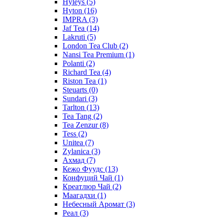
Hyleys
(5)
Hyton
(16)
IMPRA
(3)
Jaf Tea
(14)
Lakruti
(5)
London Tea Club
(2)
Nansi Tea Premium
(1)
Polanti
(2)
Richard Tea
(4)
Riston Tea
(1)
Steuarts
(0)
Sundari
(3)
Tarlton
(13)
Tea Tang
(2)
Tea Zenzur
(8)
Tess
(2)
Unitea
(7)
Zylanica
(3)
Ахмад
(7)
Кежо Фуудс
(13)
Конфуций Чай
(1)
Креатлюр Чай
(2)
Маагадхи
(1)
Небесный Аромат
(3)
Реал
(3)