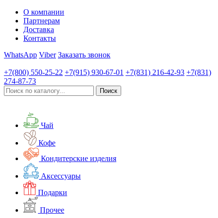
О компании
Партнерам
Доставка
Контакты
WhatsApp
Viber
Заказать звонок
+7(800)
550-25-22
+7(915)
930-67-01
+7(831)
216-42-93
+7(831)
274-87-73
Чай
Кофе
Кондитерские изделия
Аксессуары
Подарки
Прочее