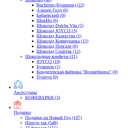
Bucheron (Бушерон)
(22)
Альпен Голд
(0)
Бабаевский
(0)
ШокИн
(6)
Шоколад Dolche Vita
(5)
Шоколад JOYCO
(3)
Шоколад Казахстан
(1)
Шоколад Коммунарка
(15)
Шоколад Пергале
(0)
Шоколад Спартак
(12)
Шоколадные конфеты
(21)
JOYCO
(19)
Бушерон
(1)
Кондитерская фабрика "Волшебница"
(0)
Пурпур
(0)
Аксессуары
КОФЕВАРКИ
(3)
Подарки
Подарки на Новый Год
(107)
Просто так
(548)
23 февраля
(151)