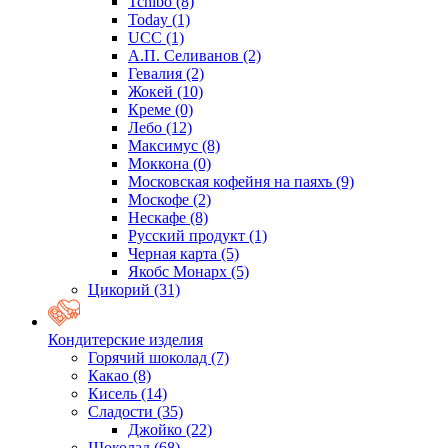
Tchibo
(8)
Today
(1)
UCC
(1)
А.П. Селиванов
(2)
Гевалия
(2)
Жокей
(10)
Креме
(0)
Лебо
(12)
Максимус
(8)
Моккона
(0)
Московская кофейня на паяхъ
(9)
Москофе
(2)
Нескафе
(8)
Русский продукт
(1)
Черная карта
(5)
Якобс Монарх
(5)
Цикорий
(31)
Кондитерские изделия
Горячий шоколад
(7)
Какао
(8)
Кисель
(14)
Сладости
(35)
Джойко
(22)
Шоколад
(68)