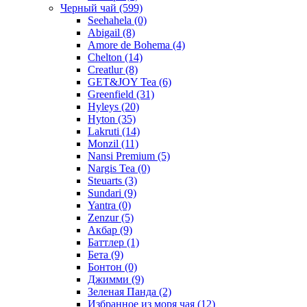
Черный чай
(599)
Seehahela
(0)
Abigail
(8)
Amore de Bohema
(4)
Chelton
(14)
Creatlur
(8)
GET&JOY Tea
(6)
Greenfield
(31)
Hyleys
(20)
Hyton
(35)
Lakruti
(14)
Monzil
(11)
Nansi Premium
(5)
Nargis Tea
(0)
Steuarts
(3)
Sundari
(9)
Yantra
(0)
Zenzur
(5)
Акбар
(9)
Баттлер
(1)
Бета
(9)
Бонтон
(0)
Джимми
(9)
Зеленая Панда
(2)
Избранное из моря чая
(12)