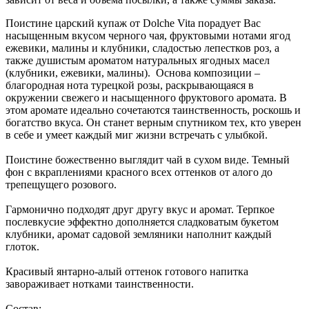
Поистине царский купаж от Dolche Vita порадует Вас
насыщенным вкусом черного чая, фруктовыми нотами ягод
ежевики, малины и клубники, сладостью лепестков роз, а
также душистым ароматом натуральных ягодных масел
(клубники, ежевики, малины). Основа композиции –
благородная нота турецкой розы, раскрывающаяся в
окружении свежего и насыщенного фруктового аромата. В
этом аромате идеально сочетаются таинственность, роскошь и
богатство вкуса. Он станет верным спутником тех, кто уверен
в себе и умеет каждый миг жизни встречать с улыбкой.
Поистине божественно выглядит чай в сухом виде. Темный
фон с вкраплениями красного всех оттенков от алого до
трепещущего розового.
Гармонично подходят друг другу вкус и аромат. Терпкое
послевкусие эффектно дополняется сладковатым букетом
клубники, аромат садовой земляники наполнит каждый
глоток.
Красивый янтарно-алый оттенок готового напитка
завораживает нотками таинственности.
Состав: