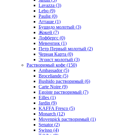
Lavazza
(3)
Lebo
(9)
Paulig
(0)
Атташе
(1)
Бушидо молотый
(3)
Жокей
(7)
Лофбергс
(0)
Мевенпик
(1)
Петр Первый молотый
(2)
Черная Карта
(0)
Эгоист молотый
(3)
Растворимый кофе
(150)
Ambassador
(5)
Broceliande
(5)
Bushido растворимый
(6)
Carte Noire
(9)
Egoiste растворимый
(7)
Eilles
(1)
Jardin
(9)
KAFFA Fresco
(5)
Monarch
(12)
Movenpick растворимый
(1)
Senator
(2)
Swisso
(4)