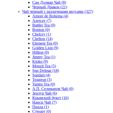
Сан Дэлмар Чай
(8)
Черный Дракон
(21)
Чай черный с различными вкусами
(327)
Amore de Bohema
(4)
Azercay
(7)
Battler Tea
(0)
Bonton
(0)
Chelcey
(1)
Chelton
(14)
Element Tea
(0)
Golden Lion
(9)
Hilltop
(0)
Jimmy Tea
(1)
Kioko
(9)
Monzil Tea
(5)
Sun Delmar
(18)
Sundari
(4)
Teagreat
(3)
Yantra Tea
(0)
А.П. Селиванов Чай
(0)
Зензур Чай
(6)
Крымский букет
(16)
Нанси Чай
(7)
Пиала
(1)
Стюарт
(0)