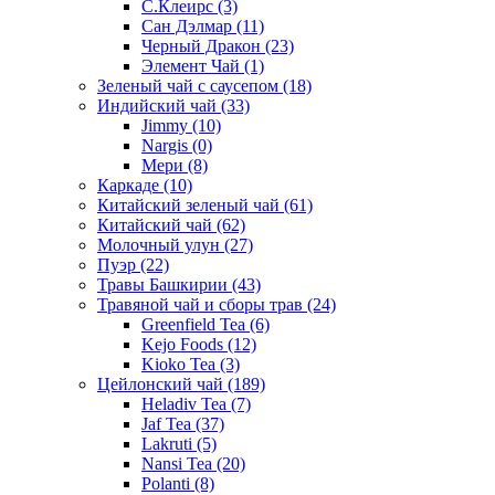
С.Клеирс
(3)
Сан Дэлмар
(11)
Черный Дракон
(23)
Элемент Чай
(1)
Зеленый чай с саусепом
(18)
Индийский чай
(33)
Jimmy
(10)
Nargis
(0)
Мери
(8)
Каркаде
(10)
Китайский зеленый чай
(61)
Китайский чай
(62)
Молочный улун
(27)
Пуэр
(22)
Травы Башкирии
(43)
Травяной чай и сборы трав
(24)
Greenfield Tea
(6)
Kejo Foods
(12)
Kioko Tea
(3)
Цейлонский чай
(189)
Heladiv Tea
(7)
Jaf Tea
(37)
Lakruti
(5)
Nansi Tea
(20)
Polanti
(8)