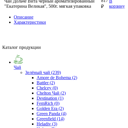
817
Чай Дольче Вита черный ароматизированный
В
"Екатерина Великая", 500г. мягкая упаковка
корзину
₽
Описание
Характеристики
Каталог продукции
Чай
Зелёный чай
(239)
Amore de Bohema
(2)
Battler
(2)
Chelcey
(0)
Chelton Чай
(2)
Destination
(1)
FemRich
(0)
Golden Era
(2)
Green Panda
(4)
Greenfield
(14)
Heladiv
(3)