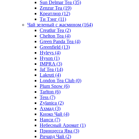
Sun Delmar Tea
(35)
Zenzur Tea
(19)
Креатлюр
(12)
Ти Тэнг
(11)
Чай зеленый с жасмином
(164)
Creatlur Tea
(2)
Chelton Tea
(4)
Green Panda Tea
(4)
Greenfield
(13)
Hyleys
(4)
Hyson
(1)
IMPRA
(3)
Jaf Tea
(14)
Lakruti
(4)
London Tea Club
(0)
Plum Snow
(6)
Tarlton
(6)
Tess
(7)
Zylanica
(2)
Ахмад
(3)
Киоко Чай
(4)
Нанси
(7)
Небесный Аромат
(1)
Принцесса Ява
(3)
Ричард Чай
(2)