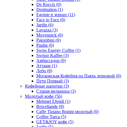
De Roccis
(0)
Destination
(1)
Egoiste в зернах
(11)
Face to Face
(0)
Jardin
(6)
Lavazza
(3)
Movenpick
(0)
Palombini
(0)
Paulig
(0)
Swiss Energy Coffee
(1)
Swisso Kaffee
(3)
Амбассадор
(0)
Атташе
(1)
Лебо
(8)
Московская Кофейня на Паяхъ зерновой
(0)
Петр Первый
(3)
Кофейные напитки
(3)
Старая мельница
(3)
Молотый кофе
(56)
Mehmet Efendi
(1)
Broceliande
(8)
Caffe Tiziano Bonini молотый
(0)
Coffee Turca
(5)
GET&JOY кофе
(5)
Jardin
(5)