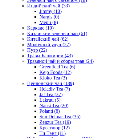
Зеленый чай с саусепом
(18)
Индийский чай
(33)
Jimmy
(10)
Nargis
(0)
Мери
(8)
Каркаде
(10)
Китайский зеленый чай
(61)
Китайский чай
(62)
Молочный улун
(27)
Пуэр
(22)
Травы Башкирии
(43)
Травяной чай и сборы трав
(24)
Greenfield Tea
(6)
Kejo Foods
(12)
Kioko Tea
(3)
Цейлонский чай
(189)
Heladiv Tea
(7)
Jaf Tea
(37)
Lakruti
(5)
Nansi Tea
(20)
Polanti
(8)
Sun Delmar Tea
(35)
Zenzur Tea
(19)
Креатлюр
(12)
Ти Тэнг
(11)