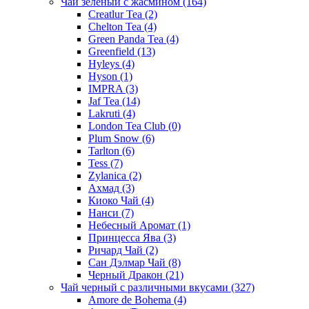
Чай зеленый с жасмином
(164)
Creatlur Tea
(2)
Chelton Tea
(4)
Green Panda Tea
(4)
Greenfield
(13)
Hyleys
(4)
Hyson
(1)
IMPRA
(3)
Jaf Tea
(14)
Lakruti
(4)
London Tea Club
(0)
Plum Snow
(6)
Tarlton
(6)
Tess
(7)
Zylanica
(2)
Ахмад
(3)
Киоко Чай
(4)
Нанси
(7)
Небесный Аромат
(1)
Принцесса Ява
(3)
Ричард Чай
(2)
Сан Дэлмар Чай
(8)
Черный Дракон
(21)
Чай черный с различными вкусами
(327)
Amore de Bohema
(4)