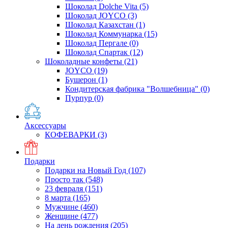
Шоколад Dolche Vita
(5)
Шоколад JOYCO
(3)
Шоколад Казахстан
(1)
Шоколад Коммунарка
(15)
Шоколад Пергале
(0)
Шоколад Спартак
(12)
Шоколадные конфеты
(21)
JOYCO
(19)
Бушерон
(1)
Кондитерская фабрика "Волшебница"
(0)
Пурпур
(0)
Аксессуары
КОФЕВАРКИ
(3)
Подарки
Подарки на Новый Год
(107)
Просто так
(548)
23 февраля
(151)
8 марта
(165)
Мужчине
(460)
Женщине
(477)
На день рождения
(205)