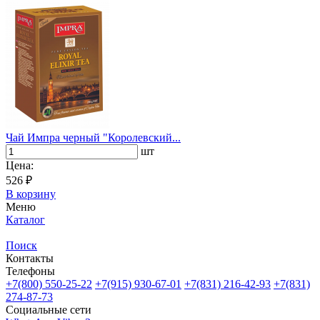
Чай Импра черный "Королевский...
шт
Цена:
526 ₽
В корзину
Меню
Каталог
Поиск
Контакты
Телефоны
+7(800)
550-25-22
+7(915)
930-67-01
+7(831)
216-42-93
+7(831)
274-87-73
Социальные сети