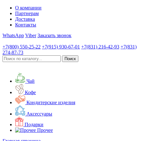
О компании
Партнерам
Доставка
Контакты
WhatsApp
Viber
Заказать звонок
+7(800)
550-25-22
+7(915)
930-67-01
+7(831)
216-42-93
+7(831)
274-87-73
Чай
Кофе
Кондитерские изделия
Аксессуары
Подарки
Прочее
Главная страница