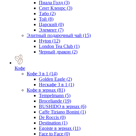
Пиала Голд
(3)
Сент Клеирс
(3)
Табо
(2)
Той
(8)
Царский
(0)
Элемент
(7)
Элитный подарочный чай
(15)
Hyton
(12)
London Tea Club
(1)
Черный дракон
(2)
Кофе
Кофе 3 в 1
(14)
Golden Eagle
(2)
Нескафе 3 в 1
(1)
Кофе в зернах
(81)
Tempelmann
(5)
Broceliande
(19)
BUSHIDO в зернах
(6)
Caffe Tiziano Bonini
(1)
De Roccis
(0)
Destination
(1)
Egoiste в зернах
(11)
Face to Face
(0)