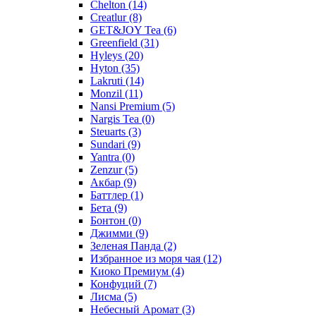
Chelton
(14)
Creatlur
(8)
GET&JOY Tea
(6)
Greenfield
(31)
Hyleys
(20)
Hyton
(35)
Lakruti
(14)
Monzil
(11)
Nansi Premium
(5)
Nargis Tea
(0)
Steuarts
(3)
Sundari
(9)
Yantra
(0)
Zenzur
(5)
Акбар
(9)
Баттлер
(1)
Бета
(9)
Бонтон
(0)
Джимми
(9)
Зеленая Панда
(2)
Избранное из моря чая
(12)
Киоко Премиум
(4)
Конфуций
(7)
Лисма
(5)
Небесный Аромат
(3)