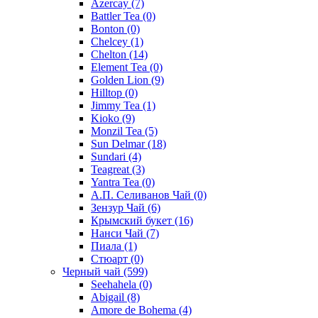
Azercay
(7)
Battler Tea
(0)
Bonton
(0)
Chelcey
(1)
Chelton
(14)
Element Tea
(0)
Golden Lion
(9)
Hilltop
(0)
Jimmy Tea
(1)
Kioko
(9)
Monzil Tea
(5)
Sun Delmar
(18)
Sundari
(4)
Teagreat
(3)
Yantra Tea
(0)
А.П. Селиванов Чай
(0)
Зензур Чай
(6)
Крымский букет
(16)
Нанси Чай
(7)
Пиала
(1)
Стюарт
(0)
Черный чай
(599)
Seehahela
(0)
Abigail
(8)
Amore de Bohema
(4)