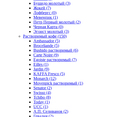
Бушидо молотый
(3)
Жокей
(7)
Лофбергс
(0)
Мевенпик
(1)
Петр Первый молотый
(2)
Черная Карта
(0)
Эгоист молотый
(3)
Растворимый кофе
(150)
Ambassador
(5)
Broceliande
(5)
Bushido растворимый
(6)
Carte Noire
(9)
Egoiste растворимый
(7)
Eilles
(1)
Jardin
(9)
KAFFA Fresco
(5)
Monarch
(12)
Movenpick растворимый
(1)
Senator
(2)
Swisso
(4)
Tchibo
(8)
Today
(1)
UCC
(1)
А.П. Селиванов
(2)
Гевалия
(2)