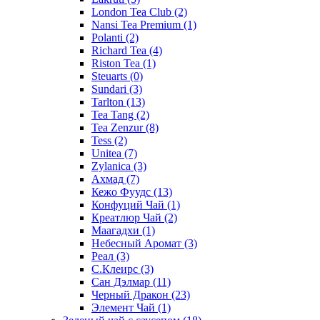
London Tea Club
(2)
Nansi Tea Premium
(1)
Polanti
(2)
Richard Tea
(4)
Riston Tea
(1)
Steuarts
(0)
Sundari
(3)
Tarlton
(13)
Tea Tang
(2)
Tea Zenzur
(8)
Tess
(2)
Unitea
(7)
Zylanica
(3)
Ахмад
(7)
Кежо Фуудс
(13)
Конфуций Чай
(1)
Креатлюр Чай
(2)
Маагадхи
(1)
Небесный Аромат
(3)
Реал
(3)
С.Клеирс
(3)
Сан Дэлмар
(11)
Черный Дракон
(23)
Элемент Чай
(1)