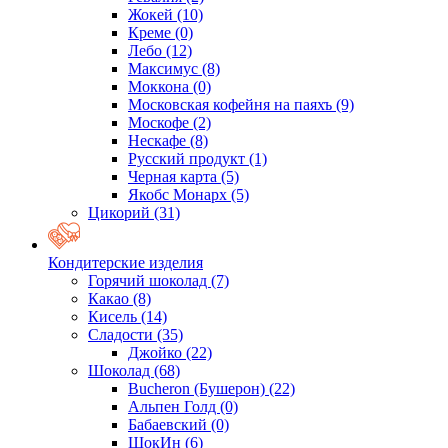
Жокей
(10)
Креме
(0)
Лебо
(12)
Максимус
(8)
Моккона
(0)
Московская кофейня на паяхъ
(9)
Москофе
(2)
Нескафе
(8)
Русский продукт
(1)
Черная карта
(5)
Якобс Монарх
(5)
Цикорий
(31)
Кондитерские изделия
Горячий шоколад
(7)
Какао
(8)
Кисель
(14)
Сладости
(35)
Джойко
(22)
Шоколад
(68)
Bucheron (Бушерон)
(22)
Альпен Голд
(0)
Бабаевский
(0)
ШокИн
(6)