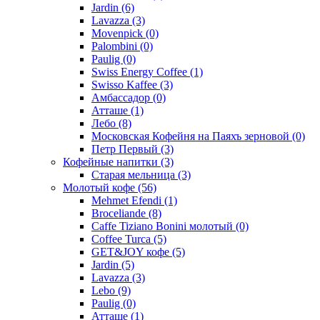
Jardin
(6)
Lavazza
(3)
Movenpick
(0)
Palombini
(0)
Paulig
(0)
Swiss Energy Coffee
(1)
Swisso Kaffee
(3)
Амбассадор
(0)
Атташе
(1)
Лебо
(8)
Московская Кофейня на Паяхъ зерновой
(0)
Петр Первый
(3)
Кофейные напитки
(3)
Старая мельница
(3)
Молотый кофе
(56)
Mehmet Efendi
(1)
Broceliande
(8)
Caffe Tiziano Bonini молотый
(0)
Coffee Turca
(5)
GET&JOY кофе
(5)
Jardin
(5)
Lavazza
(3)
Lebo
(9)
Paulig
(0)
Атташе
(1)