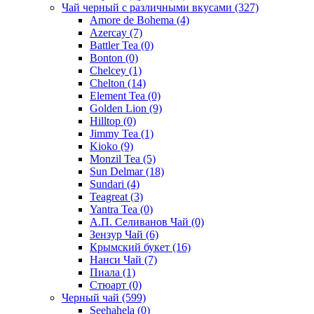
Чай черный с различными вкусами
(327)
Amore de Bohema
(4)
Azercay
(7)
Battler Tea
(0)
Bonton
(0)
Chelcey
(1)
Chelton
(14)
Element Tea
(0)
Golden Lion
(9)
Hilltop
(0)
Jimmy Tea
(1)
Kioko
(9)
Monzil Tea
(5)
Sun Delmar
(18)
Sundari
(4)
Teagreat
(3)
Yantra Tea
(0)
А.П. Селиванов Чай
(0)
Зензур Чай
(6)
Крымский букет
(16)
Нанси Чай
(7)
Пиала
(1)
Стюарт
(0)
Черный чай
(599)
Seehahela
(0)