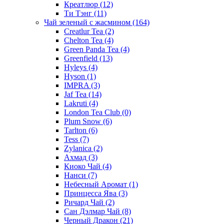
Креатлюр
(12)
Ти Тэнг
(11)
Чай зеленый с жасмином
(164)
Creatlur Tea
(2)
Chelton Tea
(4)
Green Panda Tea
(4)
Greenfield
(13)
Hyleys
(4)
Hyson
(1)
IMPRA
(3)
Jaf Tea
(14)
Lakruti
(4)
London Tea Club
(0)
Plum Snow
(6)
Tarlton
(6)
Tess
(7)
Zylanica
(2)
Ахмад
(3)
Киоко Чай
(4)
Нанси
(7)
Небесный Аромат
(1)
Принцесса Ява
(3)
Ричард Чай
(2)
Сан Дэлмар Чай
(8)
Черный Дракон
(21)