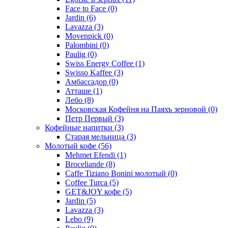
Face to Face
(0)
Jardin
(6)
Lavazza
(3)
Movenpick
(0)
Palombini
(0)
Paulig
(0)
Swiss Energy Coffee
(1)
Swisso Kaffee
(3)
Амбассадор
(0)
Атташе
(1)
Лебо
(8)
Московская Кофейня на Паяхъ зерновой
(0)
Петр Первый
(3)
Кофейные напитки
(3)
Старая мельница
(3)
Молотый кофе
(56)
Mehmet Efendi
(1)
Broceliande
(8)
Caffe Tiziano Bonini молотый
(0)
Coffee Turca
(5)
GET&JOY кофе
(5)
Jardin
(5)
Lavazza
(3)
Lebo
(9)