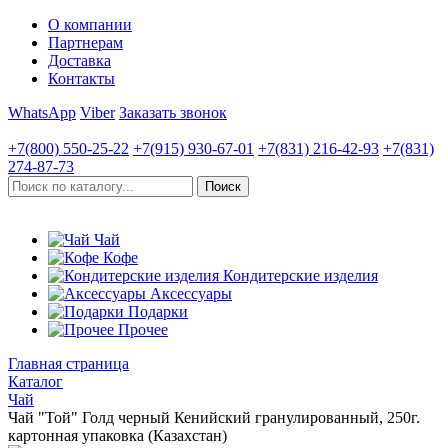
О компании
Партнерам
Доставка
Контакты
WhatsApp
Viber
Заказать звонок
+7(800)
550-25-22
+7(915)
930-67-01
+7(831)
216-42-93
+7(831)
274-87-73
Чай
Кофе
Кондитерские изделия
Аксессуары
Подарки
Прочее
Главная страница
Каталог
Чай
Чай "Той" Голд черный Кенийский гранулированный, 250г.
картонная упаковка (Казахстан)