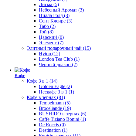
Лисма
(5)
Небесный Аромат
(3)
Пиала Голд
(3)
Сент Клеирс
(3)
Табо
(2)
Той
(8)
Царский
(0)
Элемент
(7)
Элитный подарочный чай
(15)
Hyton
(12)
London Tea Club
(1)
Черный дракон
(2)
Кофе
Кофе 3 в 1
(14)
Golden Eagle
(2)
Нескафе 3 в 1
(1)
Кофе в зернах
(81)
Tempelmann
(5)
Broceliande
(19)
BUSHIDO в зернах
(6)
Caffe Tiziano Bonini
(1)
De Roccis
(0)
Destination
(1)
Egoiste в зернах
(11)