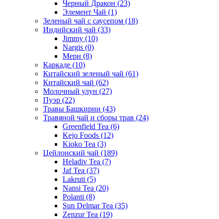
Черный Дракон
(23)
Элемент Чай
(1)
Зеленый чай с саусепом
(18)
Индийский чай
(33)
Jimmy
(10)
Nargis
(0)
Мери
(8)
Каркаде
(10)
Китайский зеленый чай
(61)
Китайский чай
(62)
Молочный улун
(27)
Пуэр
(22)
Травы Башкирии
(43)
Травяной чай и сборы трав
(24)
Greenfield Tea
(6)
Kejo Foods
(12)
Kioko Tea
(3)
Цейлонский чай
(189)
Heladiv Tea
(7)
Jaf Tea
(37)
Lakruti
(5)
Nansi Tea
(20)
Polanti
(8)
Sun Delmar Tea
(35)
Zenzur Tea
(19)