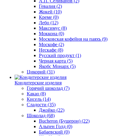
А.П. Селиванов
(2)
Гевалия
(2)
Жокей
(10)
Креме
(0)
Лебо
(12)
Максимус
(8)
Моккона
(0)
Московская кофейня на паяхъ
(9)
Москофе
(2)
Нескафе
(8)
Русский продукт
(1)
Черная карта
(5)
Якобс Монарх
(5)
Цикорий
(31)
Кондитерские изделия
Горячий шоколад
(7)
Какао
(8)
Кисель
(14)
Сладости
(35)
Джойко
(22)
Шоколад
(68)
Bucheron (Бушерон)
(22)
Альпен Голд
(0)
Бабаевский
(0)