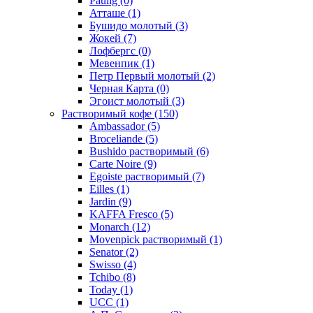
Paulig
(0)
Атташе
(1)
Бушидо молотый
(3)
Жокей
(7)
Лофбергс
(0)
Мевенпик
(1)
Петр Первый молотый
(2)
Черная Карта
(0)
Эгоист молотый
(3)
Растворимый кофе
(150)
Ambassador
(5)
Broceliande
(5)
Bushido растворимый
(6)
Carte Noire
(9)
Egoiste растворимый
(7)
Eilles
(1)
Jardin
(9)
KAFFA Fresco
(5)
Monarch
(12)
Movenpick растворимый
(1)
Senator
(2)
Swisso
(4)
Tchibo
(8)
Today
(1)
UCC
(1)