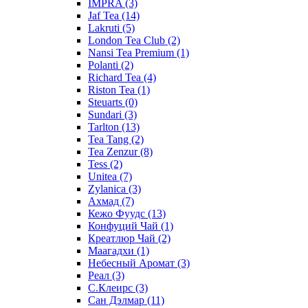
IMPRA
(3)
Jaf Tea
(14)
Lakruti
(5)
London Tea Club
(2)
Nansi Tea Premium
(1)
Polanti
(2)
Richard Tea
(4)
Riston Tea
(1)
Steuarts
(0)
Sundari
(3)
Tarlton
(13)
Tea Tang
(2)
Tea Zenzur
(8)
Tess
(2)
Unitea
(7)
Zylanica
(3)
Ахмад
(7)
Кежо Фуудс
(13)
Конфуций Чай
(1)
Креатлюр Чай
(2)
Маагадхи
(1)
Небесный Аромат
(3)
Реал
(3)
С.Клеирс
(3)
Сан Дэлмар
(11)