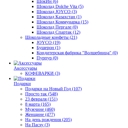
ШокИн
(6)
Шоколад Dolche Vita
(5)
Шоколад JOYCO
(3)
Шоколад Казахстан
(1)
Шоколад Коммунарка
(15)
Шоколад Пергале
(0)
Шоколад Спартак
(12)
Шоколадные конфеты
(21)
JOYCO
(19)
Бушерон
(1)
Кондитерская фабрика "Волшебница"
(0)
Пурпур
(0)
Аксессуары
КОФЕВАРКИ
(3)
Подарки
Подарки на Новый Год
(107)
Просто так
(548)
23 февраля
(151)
8 марта
(165)
Мужчине
(460)
Женщине
(477)
На день рождения
(205)
На Пасху
(3)