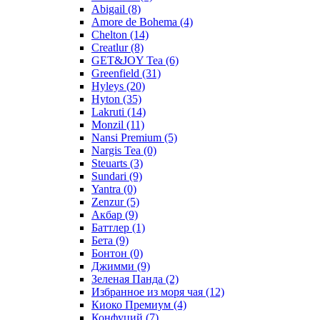
Abigail
(8)
Amore de Bohema
(4)
Chelton
(14)
Creatlur
(8)
GET&JOY Tea
(6)
Greenfield
(31)
Hyleys
(20)
Hyton
(35)
Lakruti
(14)
Monzil
(11)
Nansi Premium
(5)
Nargis Tea
(0)
Steuarts
(3)
Sundari
(9)
Yantra
(0)
Zenzur
(5)
Акбар
(9)
Баттлер
(1)
Бета
(9)
Бонтон
(0)
Джимми
(9)
Зеленая Панда
(2)
Избранное из моря чая
(12)
Киоко Премиум
(4)
Конфуций
(7)