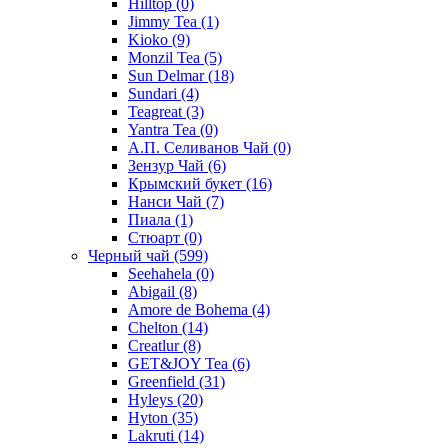
Hilltop
(0)
Jimmy Tea
(1)
Kioko
(9)
Monzil Tea
(5)
Sun Delmar
(18)
Sundari
(4)
Teagreat
(3)
Yantra Tea
(0)
А.П. Селиванов Чай
(0)
Зензур Чай
(6)
Крымский букет
(16)
Нанси Чай
(7)
Пиала
(1)
Стюарт
(0)
Черный чай
(599)
Seehahela
(0)
Abigail
(8)
Amore de Bohema
(4)
Chelton
(14)
Creatlur
(8)
GET&JOY Tea
(6)
Greenfield
(31)
Hyleys
(20)
Hyton
(35)
Lakruti
(14)