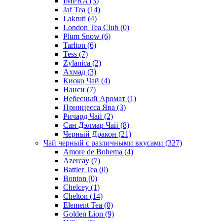
IMPRA
(3)
Jaf Tea
(14)
Lakruti
(4)
London Tea Club
(0)
Plum Snow
(6)
Tarlton
(6)
Tess
(7)
Zylanica
(2)
Ахмад
(3)
Киоко Чай
(4)
Нанси
(7)
Небесный Аромат
(1)
Принцесса Ява
(3)
Ричард Чай
(2)
Сан Дэлмар Чай
(8)
Черный Дракон
(21)
Чай черный с различными вкусами
(327)
Amore de Bohema
(4)
Azercay
(7)
Battler Tea
(0)
Bonton
(0)
Chelcey
(1)
Chelton
(14)
Element Tea
(0)
Golden Lion
(9)