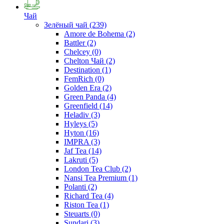
Чай
Зелёный чай
(239)
Amore de Bohema
(2)
Battler
(2)
Chelcey
(0)
Chelton Чай
(2)
Destination
(1)
FemRich
(0)
Golden Era
(2)
Green Panda
(4)
Greenfield
(14)
Heladiv
(3)
Hyleys
(5)
Hyton
(16)
IMPRA
(3)
Jaf Tea
(14)
Lakruti
(5)
London Tea Club
(2)
Nansi Tea Premium
(1)
Polanti
(2)
Richard Tea
(4)
Riston Tea
(1)
Steuarts
(0)
Sundari
(3)