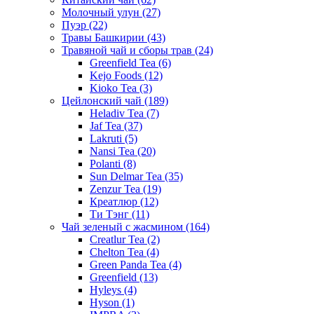
Молочный улун
(27)
Пуэр
(22)
Травы Башкирии
(43)
Травяной чай и сборы трав
(24)
Greenfield Tea
(6)
Kejo Foods
(12)
Kioko Tea
(3)
Цейлонский чай
(189)
Heladiv Tea
(7)
Jaf Tea
(37)
Lakruti
(5)
Nansi Tea
(20)
Polanti
(8)
Sun Delmar Tea
(35)
Zenzur Tea
(19)
Креатлюр
(12)
Ти Тэнг
(11)
Чай зеленый с жасмином
(164)
Creatlur Tea
(2)
Chelton Tea
(4)
Green Panda Tea
(4)
Greenfield
(13)
Hyleys
(4)
Hyson
(1)