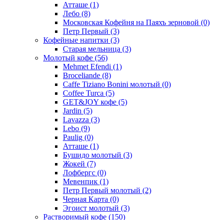
Атташе
(1)
Лебо
(8)
Московская Кофейня на Паяхъ зерновой
(0)
Петр Первый
(3)
Кофейные напитки
(3)
Старая мельница
(3)
Молотый кофе
(56)
Mehmet Efendi
(1)
Broceliande
(8)
Caffe Tiziano Bonini молотый
(0)
Coffee Turca
(5)
GET&JOY кофе
(5)
Jardin
(5)
Lavazza
(3)
Lebo
(9)
Paulig
(0)
Атташе
(1)
Бушидо молотый
(3)
Жокей
(7)
Лофбергс
(0)
Мевенпик
(1)
Петр Первый молотый
(2)
Черная Карта
(0)
Эгоист молотый
(3)
Растворимый кофе
(150)