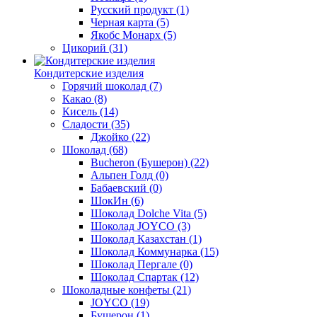
Русский продукт
(1)
Черная карта
(5)
Якобс Монарх
(5)
Цикорий
(31)
Кондитерские изделия
Горячий шоколад
(7)
Какао
(8)
Кисель
(14)
Сладости
(35)
Джойко
(22)
Шоколад
(68)
Bucheron (Бушерон)
(22)
Альпен Голд
(0)
Бабаевский
(0)
ШокИн
(6)
Шоколад Dolche Vita
(5)
Шоколад JOYCO
(3)
Шоколад Казахстан
(1)
Шоколад Коммунарка
(15)
Шоколад Пергале
(0)
Шоколад Спартак
(12)
Шоколадные конфеты
(21)
JOYCO
(19)
Бушерон
(1)