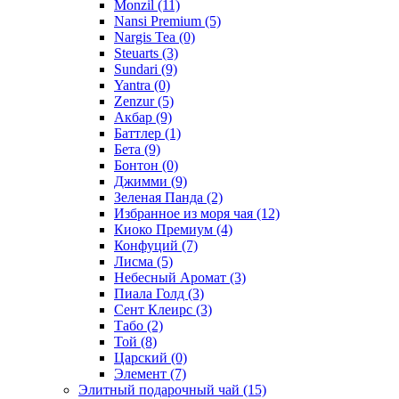
Monzil
(11)
Nansi Premium
(5)
Nargis Tea
(0)
Steuarts
(3)
Sundari
(9)
Yantra
(0)
Zenzur
(5)
Акбар
(9)
Баттлер
(1)
Бета
(9)
Бонтон
(0)
Джимми
(9)
Зеленая Панда
(2)
Избранное из моря чая
(12)
Киоко Премиум
(4)
Конфуций
(7)
Лисма
(5)
Небесный Аромат
(3)
Пиала Голд
(3)
Сент Клеирс
(3)
Табо
(2)
Той
(8)
Царский
(0)
Элемент
(7)
Элитный подарочный чай
(15)