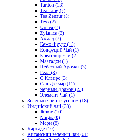
Tarlton
(13)
Tea Tang
(2)
Tea Zenzur
(8)
Tess
(2)
Unitea
(7)
Zylanica
(3)
Ахмад
(7)
Кежо Фуудс
(13)
Конфуций Чай
(1)
Креатлюр Чай
(2)
Маагадхи
(1)
Небесный Аромат
(3)
Реал
(3)
С.Клеирс
(3)
Сан Дэлмар
(11)
Черный Дракон
(23)
Элемент Чай
(1)
Зеленый чай с саусепом
(18)
Индийский чай
(33)
Jimmy
(10)
Nargis
(0)
Мери
(8)
Каркаде
(10)
Китайский зеленый чай
(61)
Китайский чай
(62)