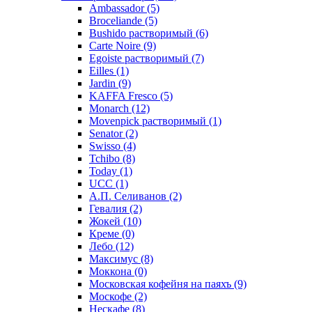
Ambassador
(5)
Broceliande
(5)
Bushido растворимый
(6)
Carte Noire
(9)
Egoiste растворимый
(7)
Eilles
(1)
Jardin
(9)
KAFFA Fresco
(5)
Monarch
(12)
Movenpick растворимый
(1)
Senator
(2)
Swisso
(4)
Tchibo
(8)
Today
(1)
UCC
(1)
А.П. Селиванов
(2)
Гевалия
(2)
Жокей
(10)
Креме
(0)
Лебо
(12)
Максимус
(8)
Моккона
(0)
Московская кофейня на паяхъ
(9)
Москофе
(2)
Нескафе
(8)