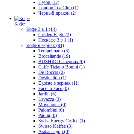
Hyton
(12)
London Tea Club
(1)
Черный дракон
(2)
Кофе
Кофе 3 в 1
(14)
Golden Eagle
(2)
Нескафе 3 в 1
(1)
Кофе в зернах
(81)
Tempelmann
(5)
Broceliande
(19)
BUSHIDO в зернах
(6)
Caffe Tiziano Bonini
(1)
De Roccis
(0)
Destination
(1)
Egoiste в зернах
(11)
Face to Face
(0)
Jardin
(6)
Lavazza
(3)
Movenpick
(0)
Palombini
(0)
Paulig
(0)
Swiss Energy Coffee
(1)
Swisso Kaffee
(3)
Амбассадор
(0)