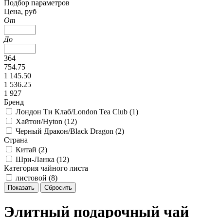
Подбор параметров
Цена, руб
От
До
364
754.75
1 145.50
1 536.25
1 927
Бренд
Лондон Ти Клаб/London Tea Club (
1
)
Хайтон/Hyton (
12
)
Черный Дракон/Black Dragon (
2
)
Страна
Китай (
2
)
Шри-Ланка (
12
)
Категория чайного листа
листовой (
8
)
Элитный подарочный чай