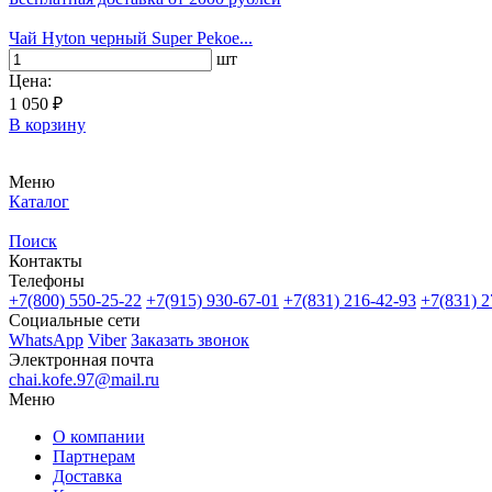
Чай Hyton черный Super Pekoe...
шт
Цена:
1 050 ₽
В корзину
Меню
Каталог
Поиск
Контакты
Телефоны
+7(800)
550-25-22
+7(915)
930-67-01
+7(831)
216-42-93
+7(831)
2
Социальные сети
WhatsApp
Viber
Заказать звонок
Электронная почта
chai.kofe.97@mail.ru
Меню
О компании
Партнерам
Доставка