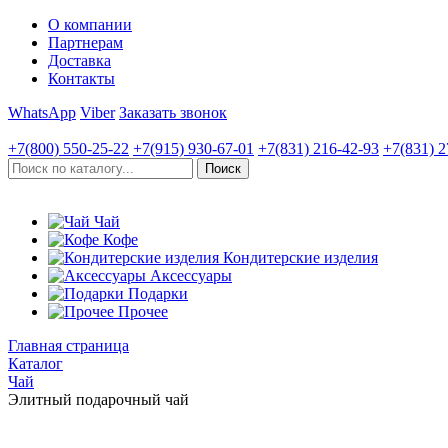
О компании
Партнерам
Доставка
Контакты
WhatsApp
Viber
Заказать звонок
+7(800)
550-25-22
+7(915)
930-67-01
+7(831)
216-42-93
+7(831)
2
Чай
Кофе
Кондитерские изделия
Аксессуары
Подарки
Прочее
Главная страница
Каталог
Чай
Элитный подарочный чай