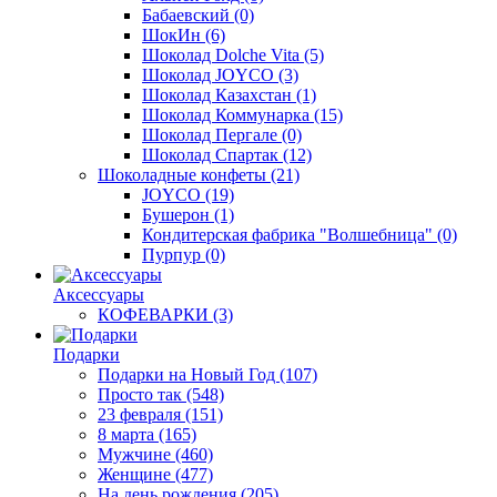
Бабаевский
(0)
ШокИн
(6)
Шоколад Dolche Vita
(5)
Шоколад JOYCO
(3)
Шоколад Казахстан
(1)
Шоколад Коммунарка
(15)
Шоколад Пергале
(0)
Шоколад Спартак
(12)
Шоколадные конфеты
(21)
JOYCO
(19)
Бушерон
(1)
Кондитерская фабрика "Волшебница"
(0)
Пурпур
(0)
Аксессуары
КОФЕВАРКИ
(3)
Подарки
Подарки на Новый Год
(107)
Просто так
(548)
23 февраля
(151)
8 марта
(165)
Мужчине
(460)
Женщине
(477)
На день рождения
(205)