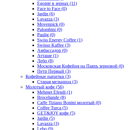
Egoiste в зернах
(11)
Face to Face
(0)
Jardin
(6)
Lavazza
(3)
Movenpick
(0)
Palombini
(0)
Paulig
(0)
Swiss Energy Coffee
(1)
Swisso Kaffee
(3)
Амбассадор
(0)
Атташе
(1)
Лебо
(8)
Московская Кофейня на Паяхъ зерновой
(0)
Петр Первый
(3)
Кофейные напитки
(3)
Старая мельница
(3)
Молотый кофе
(56)
Mehmet Efendi
(1)
Broceliande
(8)
Caffe Tiziano Bonini молотый
(0)
Coffee Turca
(5)
GET&JOY кофе
(5)
Jardin
(5)
Lavazza
(3)
Lebo
(9)