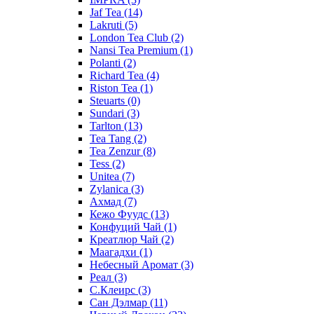
Jaf Tea
(14)
Lakruti
(5)
London Tea Club
(2)
Nansi Tea Premium
(1)
Polanti
(2)
Richard Tea
(4)
Riston Tea
(1)
Steuarts
(0)
Sundari
(3)
Tarlton
(13)
Tea Tang
(2)
Tea Zenzur
(8)
Tess
(2)
Unitea
(7)
Zylanica
(3)
Ахмад
(7)
Кежо Фуудс
(13)
Конфуций Чай
(1)
Креатлюр Чай
(2)
Маагадхи
(1)
Небесный Аромат
(3)
Реал
(3)
С.Клеирс
(3)
Сан Дэлмар
(11)