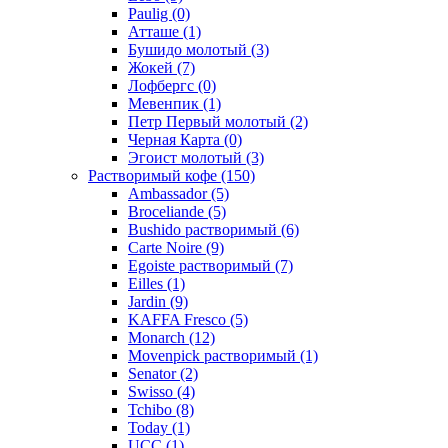
Paulig
(0)
Атташе
(1)
Бушидо молотый
(3)
Жокей
(7)
Лофбергс
(0)
Мевенпик
(1)
Петр Первый молотый
(2)
Черная Карта
(0)
Эгоист молотый
(3)
Растворимый кофе
(150)
Ambassador
(5)
Broceliande
(5)
Bushido растворимый
(6)
Carte Noire
(9)
Egoiste растворимый
(7)
Eilles
(1)
Jardin
(9)
KAFFA Fresco
(5)
Monarch
(12)
Movenpick растворимый
(1)
Senator
(2)
Swisso
(4)
Tchibo
(8)
Today
(1)
UCC
(1)