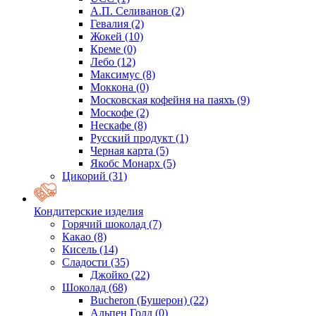
А.П. Селиванов
(2)
Гевалия
(2)
Жокей
(10)
Креме
(0)
Лебо
(12)
Максимус
(8)
Моккона
(0)
Московская кофейня на паяхъ
(9)
Москофе
(2)
Нескафе
(8)
Русский продукт
(1)
Черная карта
(5)
Якобс Монарх
(5)
Цикорий
(31)
Кондитерские изделия
Горячий шоколад
(7)
Какао
(8)
Кисель
(14)
Сладости
(35)
Джойко
(22)
Шоколад
(68)
Bucheron (Бушерон)
(22)
Альпен Голд
(0)