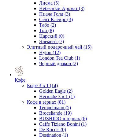
Лисма
(5)
Небесный Аромат
(3)
Пиала Голд
(3)
Сент Клеирс
(3)
Табо
(2)
Той
(8)
Царский
(0)
Элемент
(7)
Элитный подарочный чай
(15)
Hyton
(12)
London Tea Club
(1)
Черный дракон
(2)
Кофе
Кофе 3 в 1
(14)
Golden Eagle
(2)
Нескафе 3 в 1
(1)
Кофе в зернах
(81)
Tempelmann
(5)
Broceliande
(19)
BUSHIDO в зернах
(6)
Caffe Tiziano Bonini
(1)
De Roccis
(0)
Destination
(1)