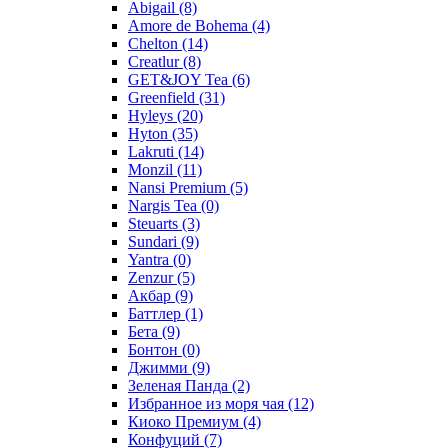
Abigail
(8)
Amore de Bohema
(4)
Chelton
(14)
Creatlur
(8)
GET&JOY Tea
(6)
Greenfield
(31)
Hyleys
(20)
Hyton
(35)
Lakruti
(14)
Monzil
(11)
Nansi Premium
(5)
Nargis Tea
(0)
Steuarts
(3)
Sundari
(9)
Yantra
(0)
Zenzur
(5)
Акбар
(9)
Баттлер
(1)
Бета
(9)
Бонтон
(0)
Джимми
(9)
Зеленая Панда
(2)
Избранное из моря чая
(12)
Киоко Премиум
(4)
Конфуций
(7)