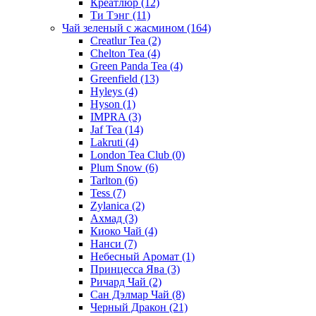
Креатлюр
(12)
Ти Тэнг
(11)
Чай зеленый с жасмином
(164)
Creatlur Tea
(2)
Chelton Tea
(4)
Green Panda Tea
(4)
Greenfield
(13)
Hyleys
(4)
Hyson
(1)
IMPRA
(3)
Jaf Tea
(14)
Lakruti
(4)
London Tea Club
(0)
Plum Snow
(6)
Tarlton
(6)
Tess
(7)
Zylanica
(2)
Ахмад
(3)
Киоко Чай
(4)
Нанси
(7)
Небесный Аромат
(1)
Принцесса Ява
(3)
Ричард Чай
(2)
Сан Дэлмар Чай
(8)
Черный Дракон
(21)