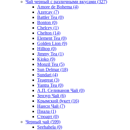
Чай черный с различными вкусами
(327)
Amore de Bohema
(4)
Azercay
(7)
Battler Tea
(0)
Bonton
(0)
Chelcey
(1)
Chelton
(14)
Element Tea
(0)
Golden Lion
(9)
Hilltop
(0)
Jimmy Tea
(1)
Kioko
(9)
Monzil Tea
(5)
Sun Delmar
(18)
Sundari
(4)
Teagreat
(3)
Yantra Tea
(0)
А.П. Селиванов Чай
(0)
Зензур Чай
(6)
Крымский букет
(16)
Нанси Чай
(7)
Пиала
(1)
Стюарт
(0)
Черный чай
(599)
Seehahela
(0)