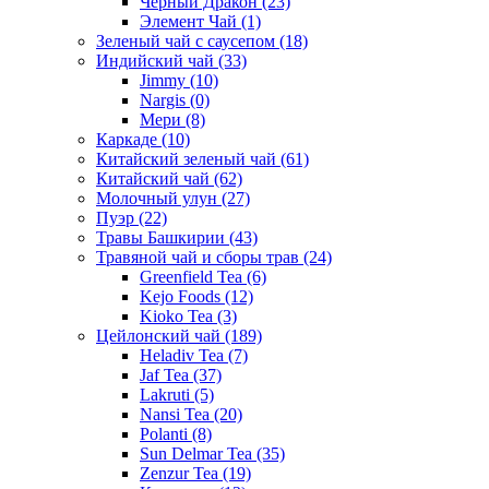
Черный Дракон
(23)
Элемент Чай
(1)
Зеленый чай с саусепом
(18)
Индийский чай
(33)
Jimmy
(10)
Nargis
(0)
Мери
(8)
Каркаде
(10)
Китайский зеленый чай
(61)
Китайский чай
(62)
Молочный улун
(27)
Пуэр
(22)
Травы Башкирии
(43)
Травяной чай и сборы трав
(24)
Greenfield Tea
(6)
Kejo Foods
(12)
Kioko Tea
(3)
Цейлонский чай
(189)
Heladiv Tea
(7)
Jaf Tea
(37)
Lakruti
(5)
Nansi Tea
(20)
Polanti
(8)
Sun Delmar Tea
(35)
Zenzur Tea
(19)