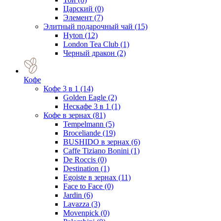
Царский
(0)
Элемент
(7)
Элитный подарочный чай
(15)
Hyton
(12)
London Tea Club
(1)
Черный дракон
(2)
Кофе
Кофе 3 в 1
(14)
Golden Eagle
(2)
Нескафе 3 в 1
(1)
Кофе в зернах
(81)
Tempelmann
(5)
Broceliande
(19)
BUSHIDO в зернах
(6)
Caffe Tiziano Bonini
(1)
De Roccis
(0)
Destination
(1)
Egoiste в зернах
(11)
Face to Face
(0)
Jardin
(6)
Lavazza
(3)
Movenpick
(0)