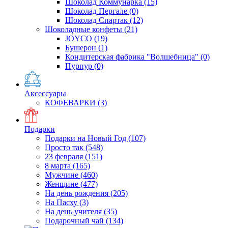
Шоколад Коммунарка
(15)
Шоколад Пергале
(0)
Шоколад Спартак
(12)
Шоколадные конфеты
(21)
JOYCO
(19)
Бушерон
(1)
Кондитерская фабрика "Волшебница"
(0)
Пурпур
(0)
Аксессуары
КОФЕВАРКИ
(3)
Подарки
Подарки на Новый Год
(107)
Просто так
(548)
23 февраля
(151)
8 марта
(165)
Мужчине
(460)
Женщине
(477)
На день рождения
(205)
На Пасху
(3)
На день учителя
(35)
Подарочный чай
(134)