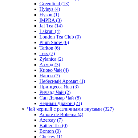
Greenfield
(13)
Hyleys
(4)
Hyson
(1)
IMPRA
(3)
Jaf Tea
(14)
Lakruti
(4)
London Tea Club
(0)
Plum Snow
(6)
Tarlton
(6)
Tess
(7)
Zylanica
(2)
Ахмад
(3)
Киоко Чай
(4)
Нанси
(7)
Небесный Аромат
(1)
Принцесса Ява
(3)
Ричард Чай
(2)
Сан Дэлмар Чай
(8)
Черный Дракон
(21)
Чай черный с различными вкусами
(327)
Amore de Bohema
(4)
Azercay
(7)
Battler Tea
(0)
Bonton
(0)
Chelcey
(1)