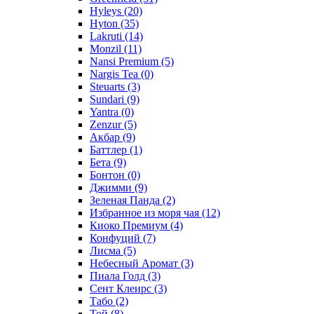
Hyleys
(20)
Hyton
(35)
Lakruti
(14)
Monzil
(11)
Nansi Premium
(5)
Nargis Tea
(0)
Steuarts
(3)
Sundari
(9)
Yantra
(0)
Zenzur
(5)
Акбар
(9)
Баттлер
(1)
Бета
(9)
Бонтон
(0)
Джимми
(9)
Зеленая Панда
(2)
Избранное из моря чая
(12)
Киоко Премиум
(4)
Конфуций
(7)
Лисма
(5)
Небесный Аромат
(3)
Пиала Голд
(3)
Сент Клеирс
(3)
Табо
(2)
Той
(8)