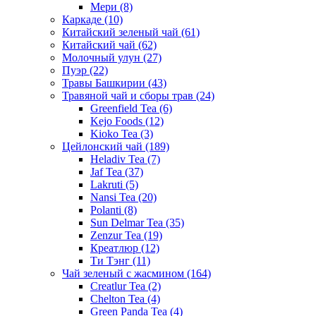
Мери
(8)
Каркаде
(10)
Китайский зеленый чай
(61)
Китайский чай
(62)
Молочный улун
(27)
Пуэр
(22)
Травы Башкирии
(43)
Травяной чай и сборы трав
(24)
Greenfield Tea
(6)
Kejo Foods
(12)
Kioko Tea
(3)
Цейлонский чай
(189)
Heladiv Tea
(7)
Jaf Tea
(37)
Lakruti
(5)
Nansi Tea
(20)
Polanti
(8)
Sun Delmar Tea
(35)
Zenzur Tea
(19)
Креатлюр
(12)
Ти Тэнг
(11)
Чай зеленый с жасмином
(164)
Creatlur Tea
(2)
Chelton Tea
(4)
Green Panda Tea
(4)