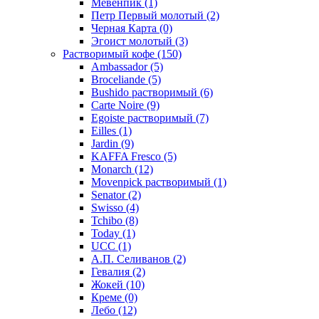
Мевенпик
(1)
Петр Первый молотый
(2)
Черная Карта
(0)
Эгоист молотый
(3)
Растворимый кофе
(150)
Ambassador
(5)
Broceliande
(5)
Bushido растворимый
(6)
Carte Noire
(9)
Egoiste растворимый
(7)
Eilles
(1)
Jardin
(9)
KAFFA Fresco
(5)
Monarch
(12)
Movenpick растворимый
(1)
Senator
(2)
Swisso
(4)
Tchibo
(8)
Today
(1)
UCC
(1)
А.П. Селиванов
(2)
Гевалия
(2)
Жокей
(10)
Креме
(0)
Лебо
(12)