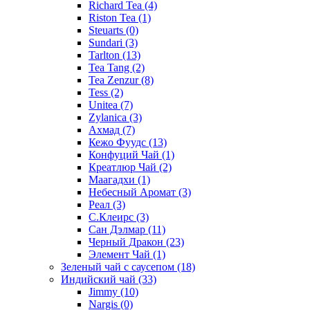
Richard Tea
(4)
Riston Tea
(1)
Steuarts
(0)
Sundari
(3)
Tarlton
(13)
Tea Tang
(2)
Tea Zenzur
(8)
Tess
(2)
Unitea
(7)
Zylanica
(3)
Ахмад
(7)
Кежо Фуудс
(13)
Конфуций Чай
(1)
Креатлюр Чай
(2)
Маагадхи
(1)
Небесный Аромат
(3)
Реал
(3)
С.Клеирс
(3)
Сан Дэлмар
(11)
Черный Дракон
(23)
Элемент Чай
(1)
Зеленый чай с саусепом
(18)
Индийский чай
(33)
Jimmy
(10)
Nargis
(0)