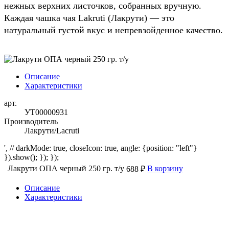
нежных верхних листочков, собранных вручную.
Каждая чашка чая Lakruti (Лакрути) — это
натуральный густой вкус и непревзойденное качество.
Описание
Характеристики
арт.
УТ00000931
Производитель
Лакрути/Lacruti
', // darkMode: true, closeIcon: true, angle: {position: "left"}
}).show(); }); });
Лакрути ОПА черный 250 гр. т/у
В корзину
688 ₽
Описание
Характеристики