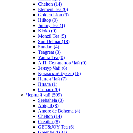
Chelton
(14)
Element Tea
(0)
Golden Lion
(9)
Hilltop
(0)
Jimmy Tea
(1)
Kioko
(9)
Monzil Tea
(5)
Sun Delmar
(18)
Sundari
(4)
Teagreat
(3)
Yantra Tea
(0)
А.П. Селиванов Чай
(0)
Зензур Чай
(6)
Крымский букет
(16)
Нанси Чай
(7)
Пиала
(1)
Стюарт
(0)
Черный чай
(599)
Seehahela
(0)
Abigail
(8)
Amore de Bohema
(4)
Chelton
(14)
Creatlur
(8)
GET&JOY Tea
(6)
Greenfield
(31)