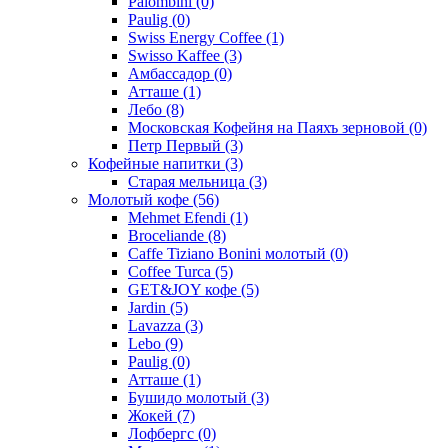
Palombini
(0)
Paulig
(0)
Swiss Energy Coffee
(1)
Swisso Kaffee
(3)
Амбассадор
(0)
Атташе
(1)
Лебо
(8)
Московская Кофейня на Паяхъ зерновой
(0)
Петр Первый
(3)
Кофейные напитки
(3)
Старая мельница
(3)
Молотый кофе
(56)
Mehmet Efendi
(1)
Broceliande
(8)
Caffe Tiziano Bonini молотый
(0)
Coffee Turca
(5)
GET&JOY кофе
(5)
Jardin
(5)
Lavazza
(3)
Lebo
(9)
Paulig
(0)
Атташе
(1)
Бушидо молотый
(3)
Жокей
(7)
Лофбергс
(0)