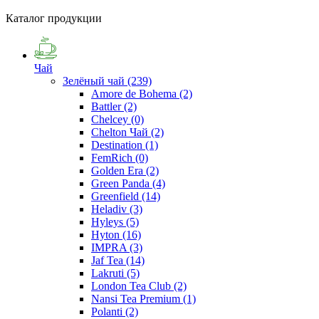
Каталог продукции
Чай
Зелёный чай
(239)
Amore de Bohema
(2)
Battler
(2)
Chelcey
(0)
Chelton Чай
(2)
Destination
(1)
FemRich
(0)
Golden Era
(2)
Green Panda
(4)
Greenfield
(14)
Heladiv
(3)
Hyleys
(5)
Hyton
(16)
IMPRA
(3)
Jaf Tea
(14)
Lakruti
(5)
London Tea Club
(2)
Nansi Tea Premium
(1)
Polanti
(2)