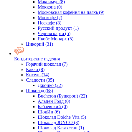
Максимус
(8)
Моккона
(0)
Московская кофейня на паяхъ
(9)
Москофе
(2)
Нескафе
(8)
Русский продукт
(1)
Черная карта
(5)
Якобс Монарх
(5)
Цикорий
(31)
Кондитерские изделия
Горячий шоколад
(7)
Какао
(8)
Кисель
(14)
Сладости
(35)
Джойко
(22)
Шоколад
(68)
Bucheron (Бушерон)
(22)
Альпен Голд
(0)
Бабаевский
(0)
ШокИн
(6)
Шоколад Dolche Vita
(5)
Шоколад JOYCO
(3)
Шоколад Казахстан
(1)