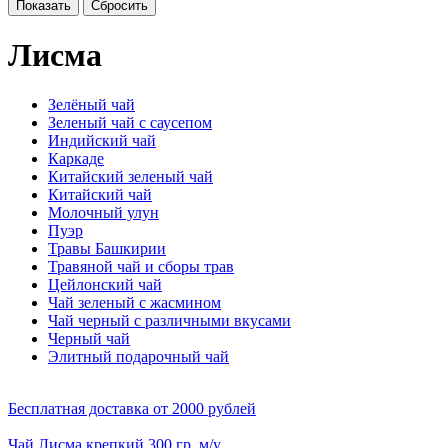
Лисма
Зелёный чай
Зеленый чай с саусепом
Индийский чай
Каркаде
Китайский зеленый чай
Китайский чай
Молочный улун
Пуэр
Травы Башкирии
Травяной чай и сборы трав
Цейлонский чай
Чай зеленый с жасмином
Чай черный с различными вкусами
Черный чай
Элитный подарочный чай
Бесплатная доставка
от 2000 рублей
Чай Лисма крепкий 300 гр. м/у