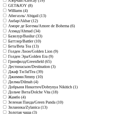
Aзерчай/Azercay (
19
)
GET&JOY (
8
)
Williams (
4
)
Абигаэль/ Abigail (
13
)
Акбар/Akbar (
12
)
Аморе де Богема/Amore de Bohema (
6
)
Ахмад/Ahmad (
34
)
Базилур/Basilur (
33
)
Баттлер/Battler (
10
)
Бета/Beta Tea (
13
)
Голден Лион/Golden Lion (
9
)
Голден Эра/Golden Era (
9
)
Гринфилд/Greenfield (
65
)
Дестинасьон/Destination (
3
)
Джаф Ти/JafTea (
39
)
Джимми/Jimmy (
10
)
Дилма/Dilmah (
4
)
Добрыня Никитич/Dobrynya Nikitich (
1
)
Дольче Вита/Dolche Vita (
18
)
Жамбо (
4
)
Зеленая Панда/Green Panda (
10
)
Зиланика/Zylanica (
13
)
Золотая чаша (
3
)