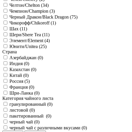
Челтон/Chelton (
34
)
Чемпион/Сhampion (
3
)
Черный Дракон/Black Dragon (
75
)
Чикорофф/Chikoroff (
1
)
Шах (
11
)
Шери/Shere Tea (
11
)
Элемент/Element (
4
)
Юнити/Unitea (
25
)
Страна
Азербайджан (
0
)
Индия (
0
)
Казахстан (
0
)
Китай (
0
)
Россия (
5
)
Франция (
0
)
Шри-Ланка (
0
)
Категория чайного листа
гранулированный (
0
)
листовой (
0
)
пакетированный (
0
)
черный чай (
0
)
черный чай с различными вкусами (
0
)