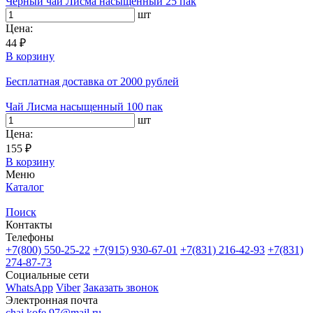
Черный чай Лисма насыщенный 25 пак
шт
Цена:
44 ₽
В корзину
Бесплатная доставка
от 2000 рублей
Чай Лисма насыщенный 100 пак
шт
Цена:
155 ₽
В корзину
Меню
Каталог
Поиск
Контакты
Телефоны
+7(800)
550-25-22
+7(915)
930-67-01
+7(831)
216-42-93
+7(831)
274-87-73
Социальные сети
WhatsApp
Viber
Заказать звонок
Электронная почта
chai.kofe.97@mail.ru