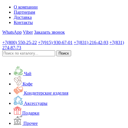
О компании
Партнерам
Доставка
Контакты
WhatsApp
Viber
Заказать звонок
+7(800)
550-25-22
+7(915)
930-67-01
+7(831)
216-42-93
+7(831)
274-87-73
Чай
Кофе
Кондитерские изделия
Аксессуары
Подарки
Прочее