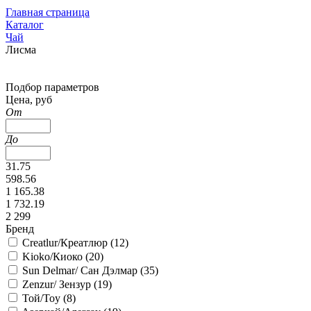
Главная страница
Каталог
Чай
Лисма
Подбор параметров
Цена, руб
От
До
31.75
598.56
1 165.38
1 732.19
2 299
Бренд
Creatlur/Креатлюр (
12
)
Kioko/Киоко (
20
)
Sun Delmar/ Сан Дэлмар (
35
)
Zenzur/ Зензур (
19
)
Той/Toy (
8
)