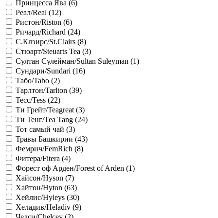
Принцесса Ява (
6
)
Реал/Real (
12
)
Ристон/Riston (
6
)
Ричард/Richard (
24
)
С.Клэирс/St.Сlairs (
8
)
Стюарт/Steuarts Tea (
3
)
Султан Сулейман/Sultan Suleyman (
1
)
Сундари/Sundari (
16
)
Табо/Tabo (
2
)
Тарлтон/Tarlton (
39
)
Тесс/Tess (
22
)
Ти Грейт/Teagreat (
3
)
Ти Тенг/Tea Tang (
24
)
Тот самый чай (
3
)
Травы Башкирии (
43
)
Фемрич/FemRich (
8
)
Фитера/Fitera (
4
)
Форест оф Арден/Forest of Arden (
1
)
Хайсон/Hyson (
7
)
Хайтон/Hyton (
63
)
Хейлис/Hyleys (
30
)
Хеладив/Heladiv (
9
)
Челси/Chelcey (
2
)