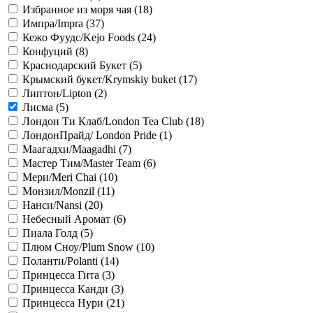
Избранное из моря чая (
18
)
Импра/Impra (
37
)
Кежо Фуудс/Kejo Foods (
24
)
Конфуций (
8
)
Краснодарский Букет (
5
)
Крымский букет/Krymskiy buket (
17
)
Липтон/Lipton (
2
)
Лисма (
5
)
Лондон Ти Клаб/London Tea Club (
18
)
ЛондонПрайд/ London Pride (
1
)
Маагадхи/Maagadhi (
7
)
Мастер Тим/Master Team (
6
)
Мери/Meri Chai (
10
)
Монзил/Monzil (
11
)
Нанси/Nansi (
20
)
Небесный Аромат (
6
)
Пиала Голд (
5
)
Плюм Сноу/Plum Snow (
10
)
Поланти/Polanti (
14
)
Принцесса Гита (
3
)
Принцесса Канди (
3
)
Принцесса Нури (
21
)