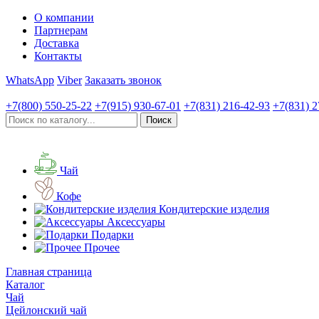
О компании
Партнерам
Доставка
Контакты
WhatsApp
Viber
Заказать звонок
+7(800)
550-25-22
+7(915)
930-67-01
+7(831)
216-42-93
+7(831)
2
Чай
Кофе
Кондитерские изделия
Аксессуары
Подарки
Прочее
Главная страница
Каталог
Чай
Цейлонский чай