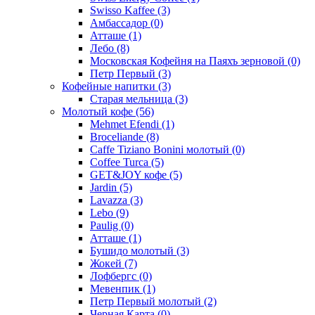
Swisso Kaffee
(3)
Амбассадор
(0)
Атташе
(1)
Лебо
(8)
Московская Кофейня на Паяхъ зерновой
(0)
Петр Первый
(3)
Кофейные напитки
(3)
Старая мельница
(3)
Молотый кофе
(56)
Mehmet Efendi
(1)
Broceliande
(8)
Caffe Tiziano Bonini молотый
(0)
Coffee Turca
(5)
GET&JOY кофе
(5)
Jardin
(5)
Lavazza
(3)
Lebo
(9)
Paulig
(0)
Атташе
(1)
Бушидо молотый
(3)
Жокей
(7)
Лофбергс
(0)
Мевенпик
(1)
Петр Первый молотый
(2)
Черная Карта
(0)