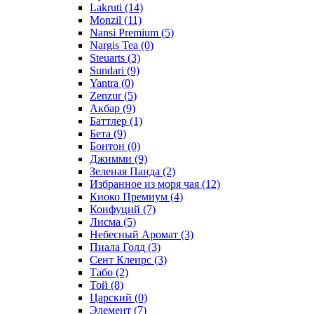
Lakruti
(14)
Monzil
(11)
Nansi Premium
(5)
Nargis Tea
(0)
Steuarts
(3)
Sundari
(9)
Yantra
(0)
Zenzur
(5)
Акбар
(9)
Баттлер
(1)
Бета
(9)
Бонтон
(0)
Джимми
(9)
Зеленая Панда
(2)
Избранное из моря чая
(12)
Киоко Премиум
(4)
Конфуций
(7)
Лисма
(5)
Небесный Аромат
(3)
Пиала Голд
(3)
Сент Клеирс
(3)
Табо
(2)
Той
(8)
Царский
(0)
Элемент
(7)