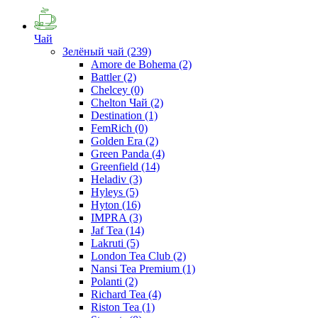
Чай
Зелёный чай
(239)
Amore de Bohema
(2)
Battler
(2)
Chelcey
(0)
Chelton Чай
(2)
Destination
(1)
FemRich
(0)
Golden Era
(2)
Green Panda
(4)
Greenfield
(14)
Heladiv
(3)
Hyleys
(5)
Hyton
(16)
IMPRA
(3)
Jaf Tea
(14)
Lakruti
(5)
London Tea Club
(2)
Nansi Tea Premium
(1)
Polanti
(2)
Richard Tea
(4)
Riston Tea
(1)