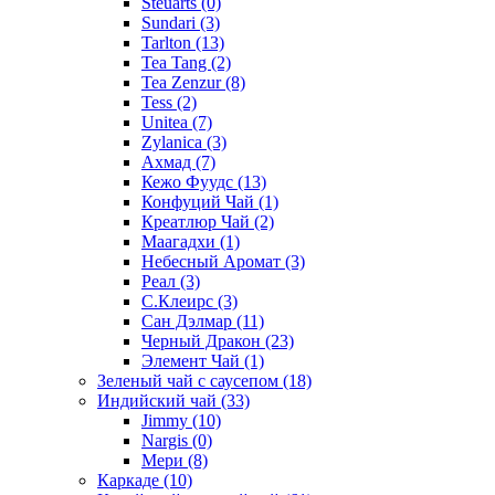
Steuarts
(0)
Sundari
(3)
Tarlton
(13)
Tea Tang
(2)
Tea Zenzur
(8)
Tess
(2)
Unitea
(7)
Zylanica
(3)
Ахмад
(7)
Кежо Фуудс
(13)
Конфуций Чай
(1)
Креатлюр Чай
(2)
Маагадхи
(1)
Небесный Аромат
(3)
Реал
(3)
С.Клеирс
(3)
Сан Дэлмар
(11)
Черный Дракон
(23)
Элемент Чай
(1)
Зеленый чай с саусепом
(18)
Индийский чай
(33)
Jimmy
(10)
Nargis
(0)
Мери
(8)
Каркаде
(10)