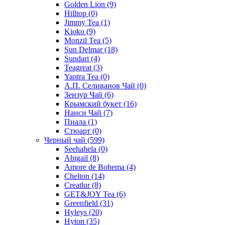
Golden Lion
(9)
Hilltop
(0)
Jimmy Tea
(1)
Kioko
(9)
Monzil Tea
(5)
Sun Delmar
(18)
Sundari
(4)
Teagreat
(3)
Yantra Tea
(0)
А.П. Селиванов Чай
(0)
Зензур Чай
(6)
Крымский букет
(16)
Нанси Чай
(7)
Пиала
(1)
Стюарт
(0)
Черный чай
(599)
Seehahela
(0)
Abigail
(8)
Amore de Bohema
(4)
Chelton
(14)
Creatlur
(8)
GET&JOY Tea
(6)
Greenfield
(31)
Hyleys
(20)
Hyton
(35)