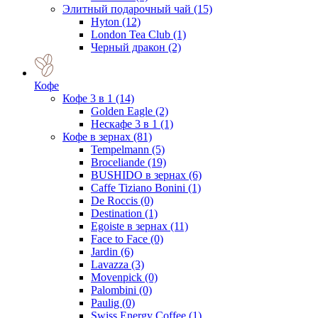
Элитный подарочный чай
(15)
Hyton
(12)
London Tea Club
(1)
Черный дракон
(2)
Кофе
Кофе 3 в 1
(14)
Golden Eagle
(2)
Нескафе 3 в 1
(1)
Кофе в зернах
(81)
Tempelmann
(5)
Broceliande
(19)
BUSHIDO в зернах
(6)
Caffe Tiziano Bonini
(1)
De Roccis
(0)
Destination
(1)
Egoiste в зернах
(11)
Face to Face
(0)
Jardin
(6)
Lavazza
(3)
Movenpick
(0)
Palombini
(0)
Paulig
(0)
Swiss Energy Coffee
(1)