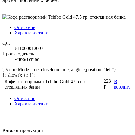
Описание
Характеристики
арт.
ИП000012097
Производитель
Чибо/Tchibo
', // darkMode: true, closeIcon: true, angle: {position: "left"}
}).show(); }); });
223
Кофе растворимый Tchibo Gold 47.5 гр.
В
стеклянная банка
корзину
₽
Описание
Характеристики
Каталог продукции