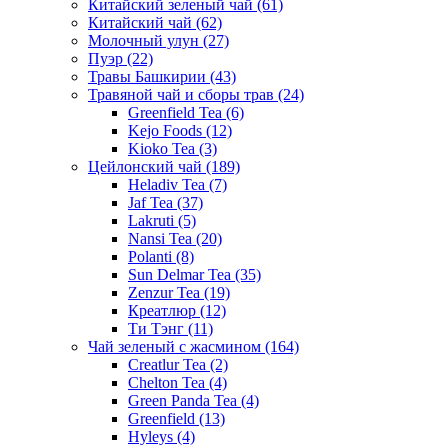
Китайский зеленый чай
(61)
Китайский чай
(62)
Молочный улун
(27)
Пуэр
(22)
Травы Башкирии
(43)
Травяной чай и сборы трав
(24)
Greenfield Tea
(6)
Kejo Foods
(12)
Kioko Tea
(3)
Цейлонский чай
(189)
Heladiv Tea
(7)
Jaf Tea
(37)
Lakruti
(5)
Nansi Tea
(20)
Polanti
(8)
Sun Delmar Tea
(35)
Zenzur Tea
(19)
Креатлюр
(12)
Ти Тэнг
(11)
Чай зеленый с жасмином
(164)
Creatlur Tea
(2)
Chelton Tea
(4)
Green Panda Tea
(4)
Greenfield
(13)
Hyleys
(4)