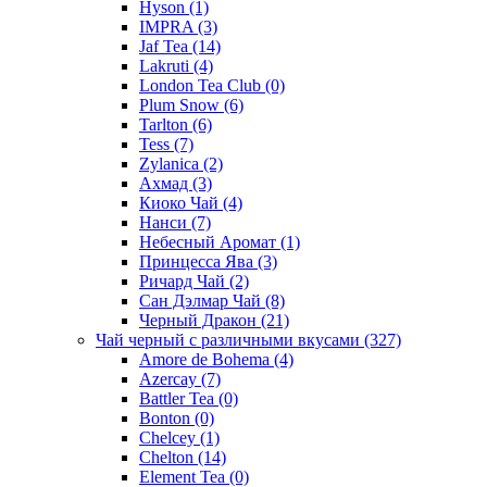
Hyson
(1)
IMPRA
(3)
Jaf Tea
(14)
Lakruti
(4)
London Tea Club
(0)
Plum Snow
(6)
Tarlton
(6)
Tess
(7)
Zylanica
(2)
Ахмад
(3)
Киоко Чай
(4)
Нанси
(7)
Небесный Аромат
(1)
Принцесса Ява
(3)
Ричард Чай
(2)
Сан Дэлмар Чай
(8)
Черный Дракон
(21)
Чай черный с различными вкусами
(327)
Amore de Bohema
(4)
Azercay
(7)
Battler Tea
(0)
Bonton
(0)
Chelcey
(1)
Chelton
(14)
Element Tea
(0)