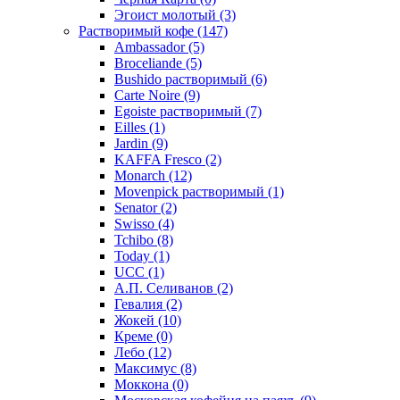
Эгоист молотый
(3)
Растворимый кофе
(147)
Ambassador
(5)
Broceliande
(5)
Bushido растворимый
(6)
Carte Noire
(9)
Egoiste растворимый
(7)
Eilles
(1)
Jardin
(9)
KAFFA Fresco
(2)
Monarch
(12)
Movenpick растворимый
(1)
Senator
(2)
Swisso
(4)
Tchibo
(8)
Today
(1)
UCC
(1)
А.П. Селиванов
(2)
Гевалия
(2)
Жокей
(10)
Креме
(0)
Лебо
(12)
Максимус
(8)
Моккона
(0)