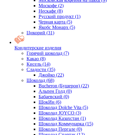
Московская кофейня на паяхъ
(9)
Москофе
(2)
Нескафе
(8)
Русский продукт
(1)
Черная карта
(5)
Якобс Монарх
(5)
Цикорий
(31)
Кондитерские изделия
Горячий шоколад
(7)
Какао
(8)
Кисель
(14)
Сладости
(35)
Джойко
(22)
Шоколад
(68)
Bucheron (Бушерон)
(22)
Альпен Голд
(0)
Бабаевский
(0)
ШокИн
(6)
Шоколад Dolche Vita
(5)
Шоколад JOYCO
(3)
Шоколад Казахстан
(1)
Шоколад Коммунарка
(15)
Шоколад Пергале
(0)
Шоколад Спартак
(12)