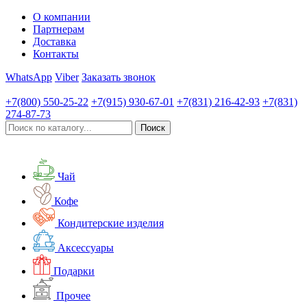
О компании
Партнерам
Доставка
Контакты
WhatsApp
Viber
Заказать звонок
+7(800)
550-25-22
+7(915)
930-67-01
+7(831)
216-42-93
+7(831)
274-87-73
Чай
Кофе
Кондитерские изделия
Аксессуары
Подарки
Прочее