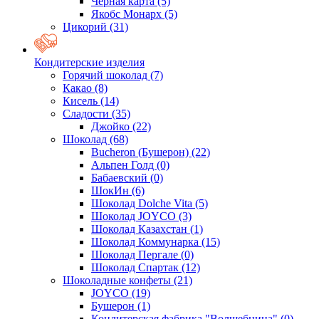
Черная карта
(5)
Якобс Монарх
(5)
Цикорий
(31)
Кондитерские изделия
Горячий шоколад
(7)
Какао
(8)
Кисель
(14)
Сладости
(35)
Джойко
(22)
Шоколад
(68)
Bucheron (Бушерон)
(22)
Альпен Голд
(0)
Бабаевский
(0)
ШокИн
(6)
Шоколад Dolche Vita
(5)
Шоколад JOYCO
(3)
Шоколад Казахстан
(1)
Шоколад Коммунарка
(15)
Шоколад Пергале
(0)
Шоколад Спартак
(12)
Шоколадные конфеты
(21)
JOYCO
(19)
Бушерон
(1)
Кондитерская фабрика "Волшебница"
(0)