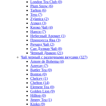
London Tea Club
(0)
Plum Snow
(6)
Tarlton
(6)
Tess
(7)
Zylanica
(2)
Ахмад
(3)
Киоко Чай
(4)
Нанси
(7)
Небесный Аромат
(1)
Принцесса Ява
(3)
Ричард Чай
(2)
Сан Дэлмар Чай
(8)
Черный Дракон
(21)
Чай черный с различными вкусами
(327)
Amore de Bohema
(4)
Azercay
(7)
Battler Tea
(0)
Bonton
(0)
Chelcey
(1)
Chelton
(14)
Element Tea
(0)
Golden Lion
(9)
Hilltop
(0)
Jimmy Tea
(1)
Kioko
(9)