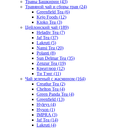
Травы Башкирии
(43)
Травяной чай и сборы трав
(24)
Greenfield Tea
(6)
Kejo Foods
(12)
Kioko Tea
(3)
Цейлонский чай
(189)
Heladiv Tea
(7)
Jaf Tea
(37)
Lakruti
(5)
Nansi Tea
(20)
Polanti
(8)
Sun Delmar Tea
(35)
Zenzur Tea
(19)
Креатлюр
(12)
Ти Тэнг
(11)
Чай зеленый с жасмином
(164)
Creatlur Tea
(2)
Chelton Tea
(4)
Green Panda Tea
(4)
Greenfield
(13)
Hyleys
(4)
Hyson
(1)
IMPRA
(3)
Jaf Tea
(14)
Lakruti
(4)