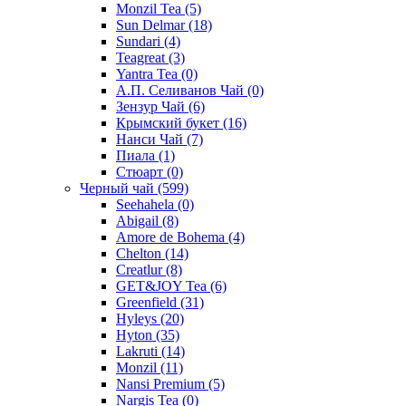
Monzil Tea
(5)
Sun Delmar
(18)
Sundari
(4)
Teagreat
(3)
Yantra Tea
(0)
А.П. Селиванов Чай
(0)
Зензур Чай
(6)
Крымский букет
(16)
Нанси Чай
(7)
Пиала
(1)
Стюарт
(0)
Черный чай
(599)
Seehahela
(0)
Abigail
(8)
Amore de Bohema
(4)
Chelton
(14)
Creatlur
(8)
GET&JOY Tea
(6)
Greenfield
(31)
Hyleys
(20)
Hyton
(35)
Lakruti
(14)
Monzil
(11)
Nansi Premium
(5)
Nargis Tea
(0)