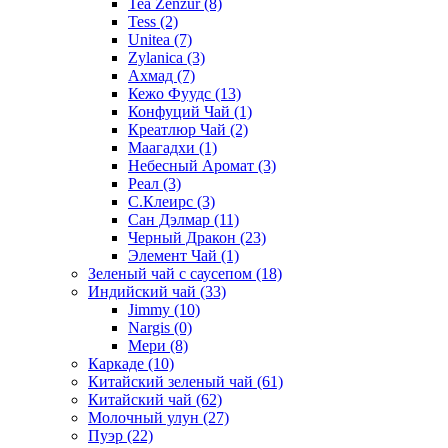
Tea Zenzur
(8)
Tess
(2)
Unitea
(7)
Zylanica
(3)
Ахмад
(7)
Кежо Фуудс
(13)
Конфуций Чай
(1)
Креатлюр Чай
(2)
Маагадхи
(1)
Небесный Аромат
(3)
Реал
(3)
С.Клеирс
(3)
Сан Дэлмар
(11)
Черный Дракон
(23)
Элемент Чай
(1)
Зеленый чай с саусепом
(18)
Индийский чай
(33)
Jimmy
(10)
Nargis
(0)
Мери
(8)
Каркаде
(10)
Китайский зеленый чай
(61)
Китайский чай
(62)
Молочный улун
(27)
Пуэр
(22)