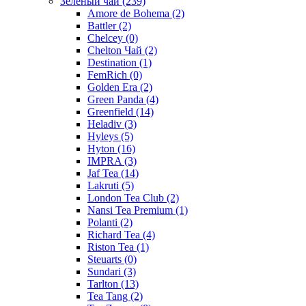
Зелёный чай
(239)
Amore de Bohema
(2)
Battler
(2)
Chelcey
(0)
Chelton Чай
(2)
Destination
(1)
FemRich
(0)
Golden Era
(2)
Green Panda
(4)
Greenfield
(14)
Heladiv
(3)
Hyleys
(5)
Hyton
(16)
IMPRA
(3)
Jaf Tea
(14)
Lakruti
(5)
London Tea Club
(2)
Nansi Tea Premium
(1)
Polanti
(2)
Richard Tea
(4)
Riston Tea
(1)
Steuarts
(0)
Sundari
(3)
Tarlton
(13)
Tea Tang
(2)