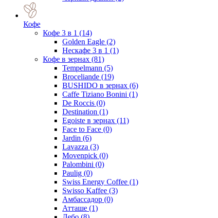
Кофе
Кофе 3 в 1
(14)
Golden Eagle
(2)
Нескафе 3 в 1
(1)
Кофе в зернах
(81)
Tempelmann
(5)
Broceliande
(19)
BUSHIDO в зернах
(6)
Caffe Tiziano Bonini
(1)
De Roccis
(0)
Destination
(1)
Egoiste в зернах
(11)
Face to Face
(0)
Jardin
(6)
Lavazza
(3)
Movenpick
(0)
Palombini
(0)
Paulig
(0)
Swiss Energy Coffee
(1)
Swisso Kaffee
(3)
Амбассадор
(0)
Атташе
(1)
Лебо
(8)