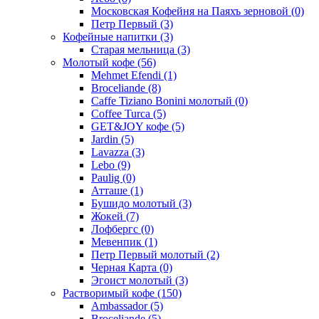
Московская Кофейня на Паяхъ зерновой
(0)
Петр Первый
(3)
Кофейные напитки
(3)
Старая мельница
(3)
Молотый кофе
(56)
Mehmet Efendi
(1)
Broceliande
(8)
Caffe Tiziano Bonini молотый
(0)
Coffee Turca
(5)
GET&JOY кофе
(5)
Jardin
(5)
Lavazza
(3)
Lebo
(9)
Paulig
(0)
Атташе
(1)
Бушидо молотый
(3)
Жокей
(7)
Лофбергс
(0)
Мевенпик
(1)
Петр Первый молотый
(2)
Черная Карта
(0)
Эгоист молотый
(3)
Растворимый кофе
(150)
Ambassador
(5)
Broceliande
(5)