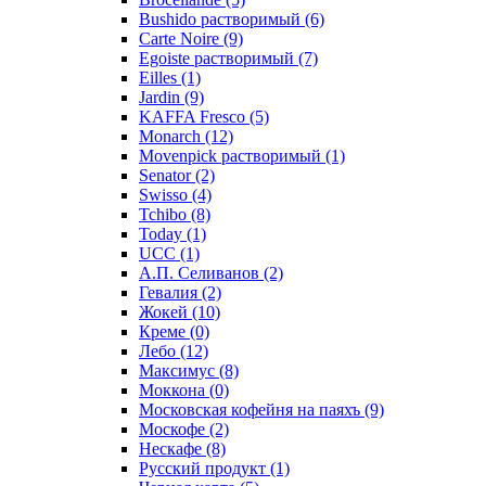
Bushido растворимый
(6)
Carte Noire
(9)
Egoiste растворимый
(7)
Eilles
(1)
Jardin
(9)
KAFFA Fresco
(5)
Monarch
(12)
Movenpick растворимый
(1)
Senator
(2)
Swisso
(4)
Tchibo
(8)
Today
(1)
UCC
(1)
А.П. Селиванов
(2)
Гевалия
(2)
Жокей
(10)
Креме
(0)
Лебо
(12)
Максимус
(8)
Моккона
(0)
Московская кофейня на паяхъ
(9)
Москофе
(2)
Нескафе
(8)
Русский продукт
(1)