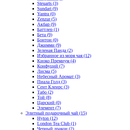
Steuarts
(3)
Sundari
(9)
Yantra
(0)
Zenzur
(5)
Акбар
(9)
Баттлер
(1)
Бета
(9)
Бонтон
(0)
Джимми
(9)
Зеленая Панда
(2)
Избранное из моря чая
(12)
Киоко Премиум
(4)
Конфуций
(7)
Лисма
(5)
Небесный Аромат
(3)
Пиала Голд
(3)
Сент Клеирс
(3)
Табо
(2)
Той
(8)
Царский
(0)
Элемент
(7)
Элитный подарочный чай
(15)
Hyton
(12)
London Tea Club
(1)
Черный дракон
(2)