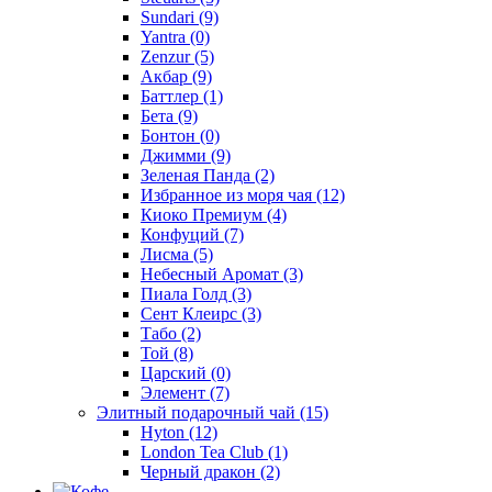
Sundari
(9)
Yantra
(0)
Zenzur
(5)
Акбар
(9)
Баттлер
(1)
Бета
(9)
Бонтон
(0)
Джимми
(9)
Зеленая Панда
(2)
Избранное из моря чая
(12)
Киоко Премиум
(4)
Конфуций
(7)
Лисма
(5)
Небесный Аромат
(3)
Пиала Голд
(3)
Сент Клеирс
(3)
Табо
(2)
Той
(8)
Царский
(0)
Элемент
(7)
Элитный подарочный чай
(15)
Hyton
(12)
London Tea Club
(1)
Черный дракон
(2)