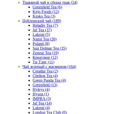
Травяной чай и сборы трав
(24)
Greenfield Tea
(6)
Kejo Foods
(12)
Kioko Tea
(3)
Цейлонский чай
(189)
Heladiv Tea
(7)
Jaf Tea
(37)
Lakruti
(5)
Nansi Tea
(20)
Polanti
(8)
Sun Delmar Tea
(35)
Zenzur Tea
(19)
Креатлюр
(12)
Ти Тэнг
(11)
Чай зеленый с жасмином
(164)
Creatlur Tea
(2)
Chelton Tea
(4)
Green Panda Tea
(4)
Greenfield
(13)
Hyleys
(4)
Hyson
(1)
IMPRA
(3)
Jaf Tea
(14)
Lakruti
(4)
London Tea Club
(0)