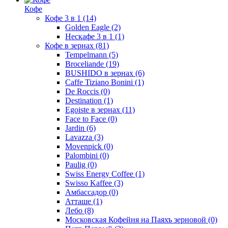
Кофе
Кофе 3 в 1
(14)
Golden Eagle
(2)
Нескафе 3 в 1
(1)
Кофе в зернах
(81)
Tempelmann
(5)
Broceliande
(19)
BUSHIDO в зернах
(6)
Caffe Tiziano Bonini
(1)
De Roccis
(0)
Destination
(1)
Egoiste в зернах
(11)
Face to Face
(0)
Jardin
(6)
Lavazza
(3)
Movenpick
(0)
Palombini
(0)
Paulig
(0)
Swiss Energy Coffee
(1)
Swisso Kaffee
(3)
Амбассадор
(0)
Атташе
(1)
Лебо
(8)
Московская Кофейня на Паяхъ зерновой
(0)