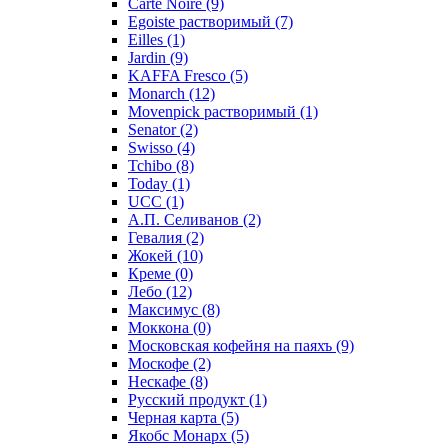
Carte Noire
(9)
Egoiste растворимый
(7)
Eilles
(1)
Jardin
(9)
KAFFA Fresco
(5)
Monarch
(12)
Movenpick растворимый
(1)
Senator
(2)
Swisso
(4)
Tchibo
(8)
Today
(1)
UCC
(1)
А.П. Селиванов
(2)
Гевалия
(2)
Жокей
(10)
Креме
(0)
Лебо
(12)
Максимус
(8)
Моккона
(0)
Московская кофейня на паяхъ
(9)
Москофе
(2)
Нескафе
(8)
Русский продукт
(1)
Черная карта
(5)
Якобс Монарх
(5)