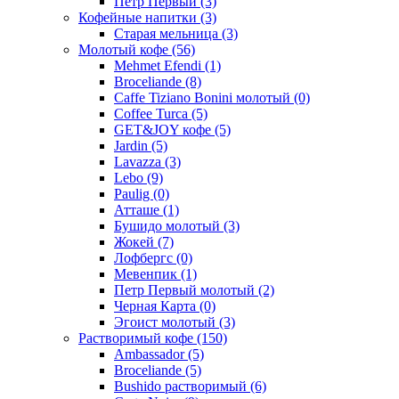
Петр Первый
(3)
Кофейные напитки
(3)
Старая мельница
(3)
Молотый кофе
(56)
Mehmet Efendi
(1)
Broceliande
(8)
Caffe Tiziano Bonini молотый
(0)
Coffee Turca
(5)
GET&JOY кофе
(5)
Jardin
(5)
Lavazza
(3)
Lebo
(9)
Paulig
(0)
Атташе
(1)
Бушидо молотый
(3)
Жокей
(7)
Лофбергс
(0)
Мевенпик
(1)
Петр Первый молотый
(2)
Черная Карта
(0)
Эгоист молотый
(3)
Растворимый кофе
(150)
Ambassador
(5)
Broceliande
(5)
Bushido растворимый
(6)