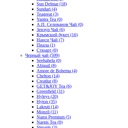
Sun Delmar
(18)
Sundari
(4)
Teagreat
(3)
Yantra Tea
(0)
А.П. Селиванов Чай
(0)
Зензур Чай
(6)
Крымский букет
(16)
Нанси Чай
(7)
Пиала
(1)
Стюарт
(0)
Черный чай
(599)
Seehahela
(0)
Abigail
(8)
Amore de Bohema
(4)
Chelton
(14)
Creatlur
(8)
GET&JOY Tea
(6)
Greenfield
(31)
Hyleys
(20)
Hyton
(35)
Lakruti
(14)
Monzil
(11)
Nansi Premium
(5)
Nargis Tea
(0)
Steuarts
(3)