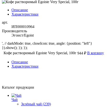
Описание
Характеристики
арт.
ИП000010964
Производитель
Эгоист/Egoist
', // darkMode: true, closeIcon: true, angle: {position: "left"}
}).show(); }); });
Кофе растворимый Egoiste Very Special, 100г
В корзину
944 ₽
Описание
Характеристики
Каталог продукции
Чай
Зелёный чай
(239)