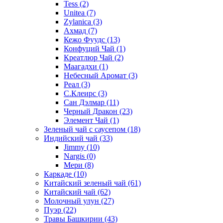
Tess
(2)
Unitea
(7)
Zylanica
(3)
Ахмад
(7)
Кежо Фуудс
(13)
Конфуций Чай
(1)
Креатлюр Чай
(2)
Маагадхи
(1)
Небесный Аромат
(3)
Реал
(3)
С.Клеирс
(3)
Сан Дэлмар
(11)
Черный Дракон
(23)
Элемент Чай
(1)
Зеленый чай с саусепом
(18)
Индийский чай
(33)
Jimmy
(10)
Nargis
(0)
Мери
(8)
Каркаде
(10)
Китайский зеленый чай
(61)
Китайский чай
(62)
Молочный улун
(27)
Пуэр
(22)
Травы Башкирии
(43)