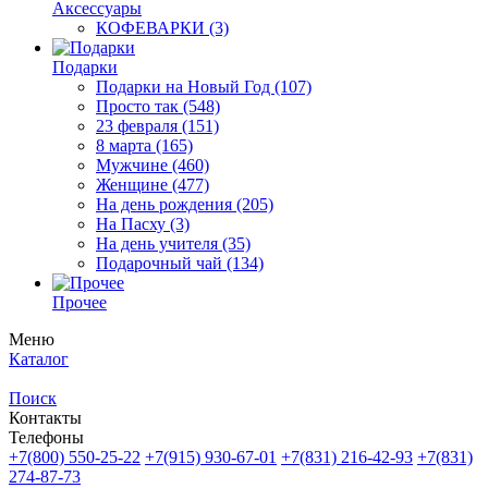
Аксессуары
КОФЕВАРКИ
(3)
Подарки
Подарки на Новый Год
(107)
Просто так
(548)
23 февраля
(151)
8 марта
(165)
Мужчине
(460)
Женщине
(477)
На день рождения
(205)
На Пасху
(3)
На день учителя
(35)
Подарочный чай
(134)
Прочее
Меню
Каталог
Поиск
Контакты
Телефоны
+7(800)
550-25-22
+7(915)
930-67-01
+7(831)
216-42-93
+7(831)
274-87-73