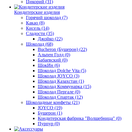
Цикорий
(31)
Кондитерские изделия
Горячий шоколад
(7)
Какао
(8)
Кисель
(14)
Сладости
(35)
Джойко
(22)
Шоколад
(68)
Bucheron (Бушерон)
(22)
Альпен Голд
(0)
Бабаевский
(0)
ШокИн
(6)
Шоколад Dolche Vita
(5)
Шоколад JOYCO
(3)
Шоколад Казахстан
(1)
Шоколад Коммунарка
(15)
Шоколад Пергале
(0)
Шоколад Спартак
(12)
Шоколадные конфеты
(21)
JOYCO
(19)
Бушерон
(1)
Кондитерская фабрика "Волшебница"
(0)
Пурпур
(0)