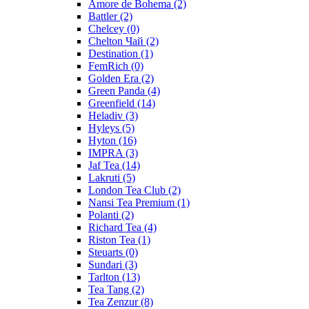
Amore de Bohema
(2)
Battler
(2)
Chelcey
(0)
Chelton Чай
(2)
Destination
(1)
FemRich
(0)
Golden Era
(2)
Green Panda
(4)
Greenfield
(14)
Heladiv
(3)
Hyleys
(5)
Hyton
(16)
IMPRA
(3)
Jaf Tea
(14)
Lakruti
(5)
London Tea Club
(2)
Nansi Tea Premium
(1)
Polanti
(2)
Richard Tea
(4)
Riston Tea
(1)
Steuarts
(0)
Sundari
(3)
Tarlton
(13)
Tea Tang
(2)
Tea Zenzur
(8)