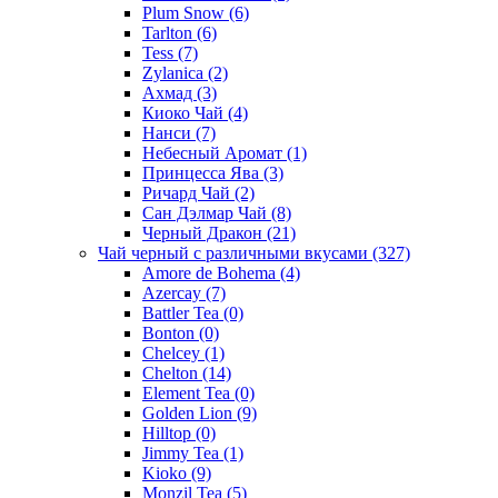
Plum Snow
(6)
Tarlton
(6)
Tess
(7)
Zylanica
(2)
Ахмад
(3)
Киоко Чай
(4)
Нанси
(7)
Небесный Аромат
(1)
Принцесса Ява
(3)
Ричард Чай
(2)
Сан Дэлмар Чай
(8)
Черный Дракон
(21)
Чай черный с различными вкусами
(327)
Amore de Bohema
(4)
Azercay
(7)
Battler Tea
(0)
Bonton
(0)
Chelcey
(1)
Chelton
(14)
Element Tea
(0)
Golden Lion
(9)
Hilltop
(0)
Jimmy Tea
(1)
Kioko
(9)
Monzil Tea
(5)