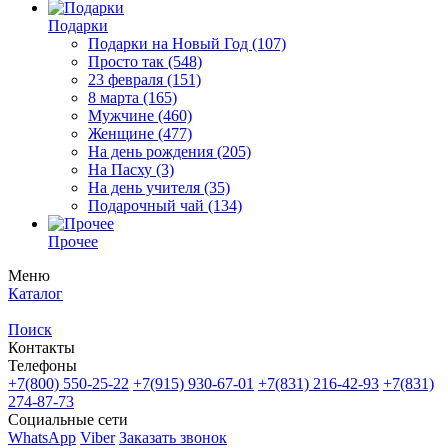
Подарки
Подарки на Новый Год
(107)
Просто так
(548)
23 февраля
(151)
8 марта
(165)
Мужчине
(460)
Женщине
(477)
На день рождения
(205)
На Пасху
(3)
На день учителя
(35)
Подарочный чай
(134)
Прочее
Меню
Каталог
Поиск
Контакты
Телефоны
+7(800)
550-25-22
+7(915)
930-67-01
+7(831)
216-42-93
+7(831)
274-87-73
Социальные сети
WhatsApp
Viber
Заказать звонок