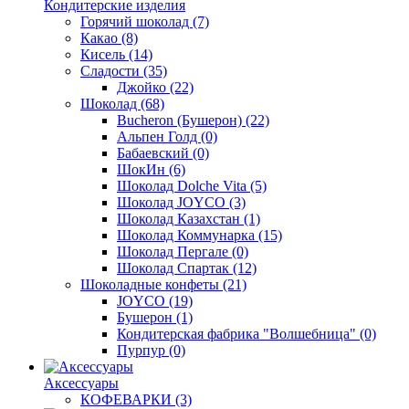
Кондитерские изделия
Горячий шоколад
(7)
Какао
(8)
Кисель
(14)
Сладости
(35)
Джойко
(22)
Шоколад
(68)
Bucheron (Бушерон)
(22)
Альпен Голд
(0)
Бабаевский
(0)
ШокИн
(6)
Шоколад Dolche Vita
(5)
Шоколад JOYCO
(3)
Шоколад Казахстан
(1)
Шоколад Коммунарка
(15)
Шоколад Пергале
(0)
Шоколад Спартак
(12)
Шоколадные конфеты
(21)
JOYCO
(19)
Бушерон
(1)
Кондитерская фабрика "Волшебница"
(0)
Пурпур
(0)
Аксессуары
КОФЕВАРКИ
(3)