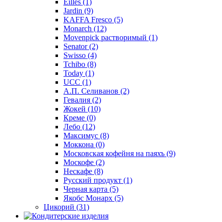
Eilles
(1)
Jardin
(9)
KAFFA Fresco
(5)
Monarch
(12)
Movenpick растворимый
(1)
Senator
(2)
Swisso
(4)
Tchibo
(8)
Today
(1)
UCC
(1)
А.П. Селиванов
(2)
Гевалия
(2)
Жокей
(10)
Креме
(0)
Лебо
(12)
Максимус
(8)
Моккона
(0)
Московская кофейня на паяхъ
(9)
Москофе
(2)
Нескафе
(8)
Русский продукт
(1)
Черная карта
(5)
Якобс Монарх
(5)
Цикорий
(31)