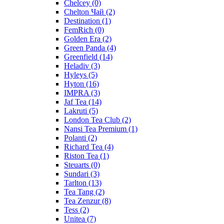
Chelcey
(0)
Chelton Чай
(2)
Destination
(1)
FemRich
(0)
Golden Era
(2)
Green Panda
(4)
Greenfield
(14)
Heladiv
(3)
Hyleys
(5)
Hyton
(16)
IMPRA
(3)
Jaf Tea
(14)
Lakruti
(5)
London Tea Club
(2)
Nansi Tea Premium
(1)
Polanti
(2)
Richard Tea
(4)
Riston Tea
(1)
Steuarts
(0)
Sundari
(3)
Tarlton
(13)
Tea Tang
(2)
Tea Zenzur
(8)
Tess
(2)
Unitea
(7)