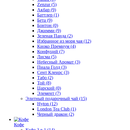
Zenzur
(5)
Акбар
(9)
Баттлер
(1)
Бета
(9)
Бонтон
(0)
Джимми
(9)
Зеленая Панда
(2)
Избранное из моря чая
(12)
Киоко Премиум
(4)
Конфуций
(7)
Лисма
(5)
Небесный Аромат
(3)
Пиала Голд
(3)
Сент Клеирс
(3)
Табо
(2)
Той
(8)
Царский
(0)
Элемент
(7)
Элитный подарочный чай
(15)
Hyton
(12)
London Tea Club
(1)
Черный дракон
(2)
Кофе
Кофе 3 в 1
(14)