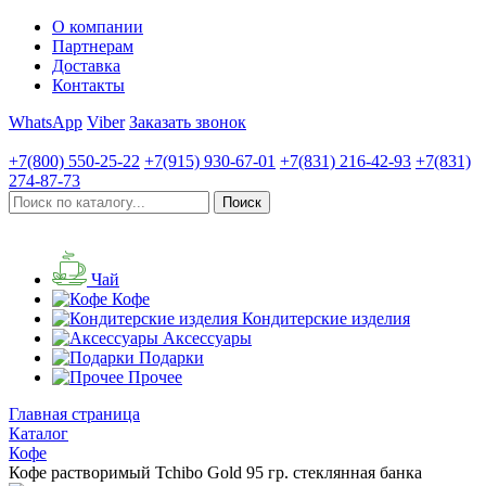
О компании
Партнерам
Доставка
Контакты
WhatsApp
Viber
Заказать звонок
+7(800)
550-25-22
+7(915)
930-67-01
+7(831)
216-42-93
+7(831)
274-87-73
Чай
Кофе
Кондитерские изделия
Аксессуары
Подарки
Прочее
Главная страница
Каталог
Кофе
Кофе растворимый Tchibo Gold 95 гр. стеклянная банка