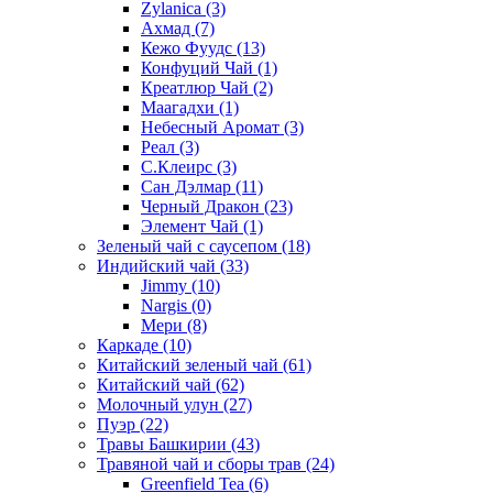
Zylanica
(3)
Ахмад
(7)
Кежо Фуудс
(13)
Конфуций Чай
(1)
Креатлюр Чай
(2)
Маагадхи
(1)
Небесный Аромат
(3)
Реал
(3)
С.Клеирс
(3)
Сан Дэлмар
(11)
Черный Дракон
(23)
Элемент Чай
(1)
Зеленый чай с саусепом
(18)
Индийский чай
(33)
Jimmy
(10)
Nargis
(0)
Мери
(8)
Каркаде
(10)
Китайский зеленый чай
(61)
Китайский чай
(62)
Молочный улун
(27)
Пуэр
(22)
Травы Башкирии
(43)
Травяной чай и сборы трав
(24)
Greenfield Tea
(6)