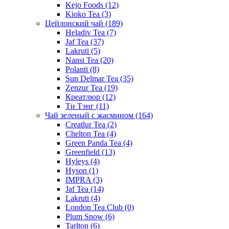
Kejo Foods
(12)
Kioko Tea
(3)
Цейлонский чай
(189)
Heladiv Tea
(7)
Jaf Tea
(37)
Lakruti
(5)
Nansi Tea
(20)
Polanti
(8)
Sun Delmar Tea
(35)
Zenzur Tea
(19)
Креатлюр
(12)
Ти Тэнг
(11)
Чай зеленый с жасмином
(164)
Creatlur Tea
(2)
Chelton Tea
(4)
Green Panda Tea
(4)
Greenfield
(13)
Hyleys
(4)
Hyson
(1)
IMPRA
(3)
Jaf Tea
(14)
Lakruti
(4)
London Tea Club
(0)
Plum Snow
(6)
Tarlton
(6)