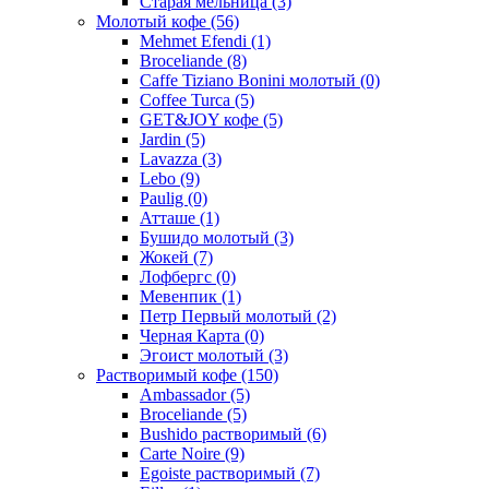
Старая мельница
(3)
Молотый кофе
(56)
Mehmet Efendi
(1)
Broceliande
(8)
Caffe Tiziano Bonini молотый
(0)
Coffee Turca
(5)
GET&JOY кофе
(5)
Jardin
(5)
Lavazza
(3)
Lebo
(9)
Paulig
(0)
Атташе
(1)
Бушидо молотый
(3)
Жокей
(7)
Лофбергс
(0)
Мевенпик
(1)
Петр Первый молотый
(2)
Черная Карта
(0)
Эгоист молотый
(3)
Растворимый кофе
(150)
Ambassador
(5)
Broceliande
(5)
Bushido растворимый
(6)
Carte Noire
(9)
Egoiste растворимый
(7)