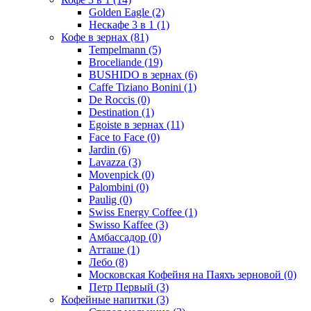
Golden Eagle
(2)
Нескафе 3 в 1
(1)
Кофе в зернах
(81)
Tempelmann
(5)
Broceliande
(19)
BUSHIDO в зернах
(6)
Caffe Tiziano Bonini
(1)
De Roccis
(0)
Destination
(1)
Egoiste в зернах
(11)
Face to Face
(0)
Jardin
(6)
Lavazza
(3)
Movenpick
(0)
Palombini
(0)
Paulig
(0)
Swiss Energy Coffee
(1)
Swisso Kaffee
(3)
Амбассадор
(0)
Атташе
(1)
Лебо
(8)
Московская Кофейня на Паяхъ зерновой
(0)
Петр Первый
(3)
Кофейные напитки
(3)