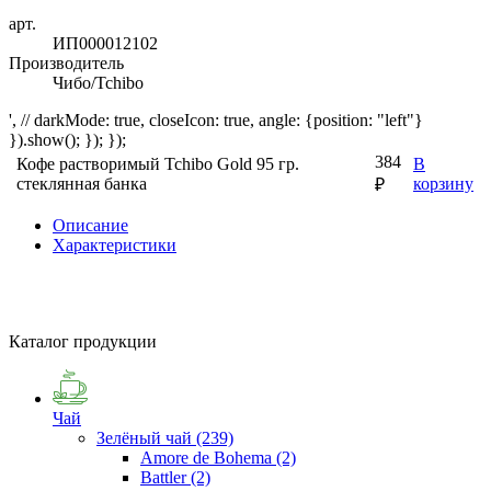
арт.
ИП000012102
Производитель
Чибо/Tchibo
', // darkMode: true, closeIcon: true, angle: {position: "left"}
}).show(); }); });
384
Кофе растворимый Tchibo Gold 95 гр.
В
стеклянная банка
корзину
₽
Описание
Характеристики
Каталог продукции
Чай
Зелёный чай
(239)
Amore de Bohema
(2)
Battler
(2)