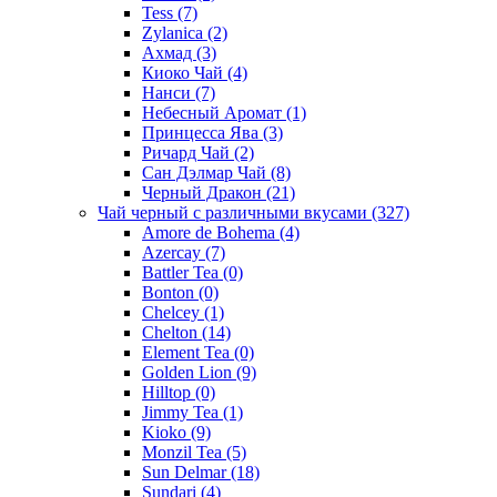
Tess
(7)
Zylanica
(2)
Ахмад
(3)
Киоко Чай
(4)
Нанси
(7)
Небесный Аромат
(1)
Принцесса Ява
(3)
Ричард Чай
(2)
Сан Дэлмар Чай
(8)
Черный Дракон
(21)
Чай черный с различными вкусами
(327)
Amore de Bohema
(4)
Azercay
(7)
Battler Tea
(0)
Bonton
(0)
Chelcey
(1)
Chelton
(14)
Element Tea
(0)
Golden Lion
(9)
Hilltop
(0)
Jimmy Tea
(1)
Kioko
(9)
Monzil Tea
(5)
Sun Delmar
(18)
Sundari
(4)