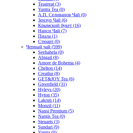
Teagreat
(3)
Yantra Tea
(0)
А.П. Селиванов Чай
(0)
Зензур Чай
(6)
Крымский букет
(16)
Нанси Чай
(7)
Пиала
(1)
Стюарт
(0)
Черный чай
(599)
Seehahela
(0)
Abigail
(8)
Amore de Bohema
(4)
Chelton
(14)
Creatlur
(8)
GET&JOY Tea
(6)
Greenfield
(31)
Hyleys
(20)
Hyton
(35)
Lakruti
(14)
Monzil
(11)
Nansi Premium
(5)
Nargis Tea
(0)
Steuarts
(3)
Sundari
(9)
Yantra
(0)