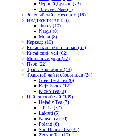
Черный Дракон
(23)
Элемент Чай
(1)
Зеленый чай с саусепом
(18)
Индийский чай
(33)
Jimmy
(10)
Nargis
(0)
Мери
(8)
Каркаде
(10)
Китайский зеленый чай
(61)
Китайский чай
(62)
Молочный улун
(27)
Пуэр
(22)
Травы Башкирии
(43)
Травяной чай и сборы трав
(24)
Greenfield Tea
(6)
Kejo Foods
(12)
Kioko Tea
(3)
Цейлонский чай
(189)
Heladiv Tea
(7)
Jaf Tea
(37)
Lakruti
(5)
Nansi Tea
(20)
Polanti
(8)
Sun Delmar Tea
(35)
Zenzur Tea
(19)