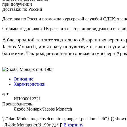
при получении
Доставка:
по России
Доставка по России возможна курьерской службой СДЕК, тран
Стоимость доставки ТК рассчитывается индивидуально и зависи
В благородной теплоте тщательно обжаренных зерен скр
Jacobs Monarch, и вы сразу почувствуете, как его уни
близкими. Так рождается неповторимая атмосфера Аром
Описание
Характеристики
арт.
ИП000012221
Производитель
Якобс Монарх/Jacobs Monarch
', // darkMode: true, closeIcon: true, angle: {position: "left"} }).show()
Якобс Монарх ст/б 190г
В корзину
734 ₽