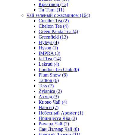
Креатлюр
(12)
Ти Тэнг
(11)
Чай зеленый с жасмином
(164)
Creatlur Tea
(2)
Chelton Tea
(4)
Green Panda Tea
(4)
Greenfield
(13)
Hyleys
(4)
Hyson
(1)
IMPRA
(3)
Jaf Tea
(14)
Lakruti
(4)
London Tea Club
(0)
Plum Snow
(6)
Tarlton
(6)
Tess
(7)
Zylanica
(2)
Ахмад
(3)
Киоко Чай
(4)
Нанси
(7)
Небесный Аромат
(1)
Принцесса Ява
(3)
Ричард Чай
(2)
Сан Дэлмар Чай
(8)
Черный Дракон
(21)