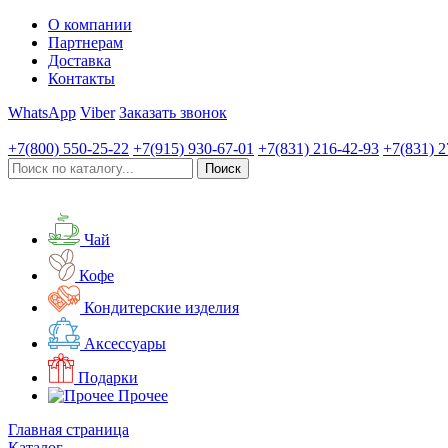
О компании
Партнерам
Доставка
Контакты
WhatsApp
Viber
Заказать звонок
+7(800)
550-25-22
+7(915)
930-67-01
+7(831)
216-42-93
+7(831)
2
Чай
Кофе
Кондитерские изделия
Аксессуары
Подарки
Прочее
Главная страница
Каталог