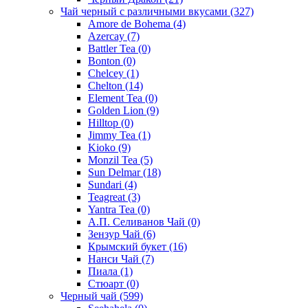
Чай черный с различными вкусами
(327)
Amore de Bohema
(4)
Azercay
(7)
Battler Tea
(0)
Bonton
(0)
Chelcey
(1)
Chelton
(14)
Element Tea
(0)
Golden Lion
(9)
Hilltop
(0)
Jimmy Tea
(1)
Kioko
(9)
Monzil Tea
(5)
Sun Delmar
(18)
Sundari
(4)
Teagreat
(3)
Yantra Tea
(0)
А.П. Селиванов Чай
(0)
Зензур Чай
(6)
Крымский букет
(16)
Нанси Чай
(7)
Пиала
(1)
Стюарт
(0)
Черный чай
(599)