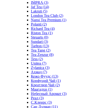
IMPRA
(3)
Jaf Tea
(14)
Lakruti
(5)
London Tea Club
(2)
Nansi Tea Premium
(1)
Polanti
(2)
Richard Tea
(4)
Riston Tea
(1)
Steuarts
(0)
Sundari
(3)
Tarlton
(13)
Tea Tang
(2)
Tea Zenzur
(8)
Tess
(2)
Unitea
(7)
Zylanica
(3)
Ахмад
(7)
Кежо Фуудс
(13)
Конфуций Чай
(1)
Креатлюр Чай
(2)
Маагадхи
(1)
Небесный Аромат
(3)
Реал
(3)
С.Клеирс
(3)
Сан Дэлмар
(11)