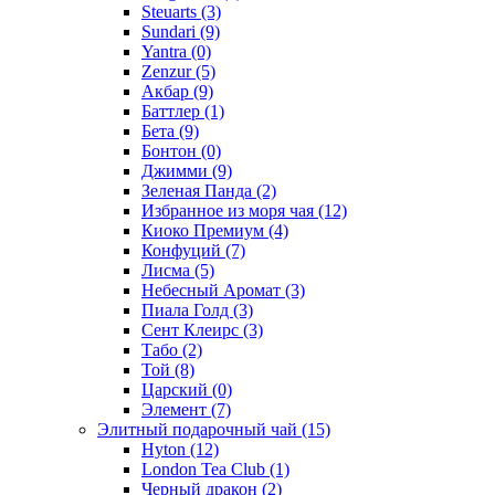
Steuarts
(3)
Sundari
(9)
Yantra
(0)
Zenzur
(5)
Акбар
(9)
Баттлер
(1)
Бета
(9)
Бонтон
(0)
Джимми
(9)
Зеленая Панда
(2)
Избранное из моря чая
(12)
Киоко Премиум
(4)
Конфуций
(7)
Лисма
(5)
Небесный Аромат
(3)
Пиала Голд
(3)
Сент Клеирс
(3)
Табо
(2)
Той
(8)
Царский
(0)
Элемент
(7)
Элитный подарочный чай
(15)
Hyton
(12)
London Tea Club
(1)
Черный дракон
(2)