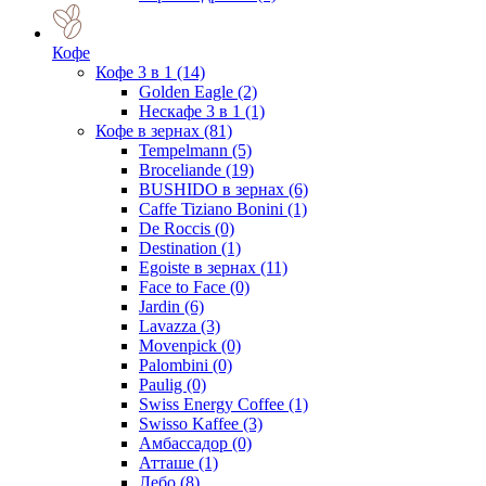
Кофе
Кофе 3 в 1
(14)
Golden Eagle
(2)
Нескафе 3 в 1
(1)
Кофе в зернах
(81)
Tempelmann
(5)
Broceliande
(19)
BUSHIDO в зернах
(6)
Caffe Tiziano Bonini
(1)
De Roccis
(0)
Destination
(1)
Egoiste в зернах
(11)
Face to Face
(0)
Jardin
(6)
Lavazza
(3)
Movenpick
(0)
Palombini
(0)
Paulig
(0)
Swiss Energy Coffee
(1)
Swisso Kaffee
(3)
Амбассадор
(0)
Атташе
(1)
Лебо
(8)