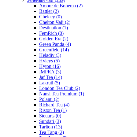
Зелёный чай
(239)
Amore de Bohema
(2)
Battler
(2)
Chelcey
(0)
Chelton Чай
(2)
Destination
(1)
FemRich
(0)
Golden Era
(2)
Green Panda
(4)
Greenfield
(14)
Heladiv
(3)
Hyleys
(5)
Hyton
(16)
IMPRA
(3)
Jaf Tea
(14)
Lakruti
(5)
London Tea Club
(2)
Nansi Tea Premium
(1)
Polanti
(2)
Richard Tea
(4)
Riston Tea
(1)
Steuarts
(0)
Sundari
(3)
Tarlton
(13)
Tea Tang
(2)