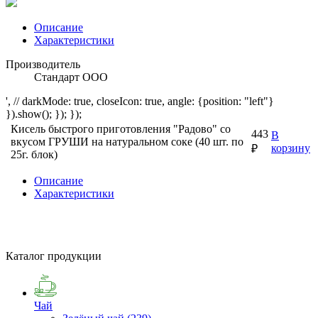
Описание
Характеристики
Производитель
Стандарт ООО
', // darkMode: true, closeIcon: true, angle: {position: "left"}
}).show(); }); });
Кисель быстрого приготовления "Радово" со
443
В
вкусом ГРУШИ на натуральном соке (40 шт. по
корзину
₽
25г. блок)
Описание
Характеристики
Каталог продукции
Чай