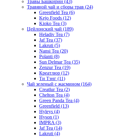
Травы Башкирии
(43)
Травяной чай и сборы трав
(24)
Greenfield Tea
(6)
Kejo Foods
(12)
Kioko Tea
(3)
Цейлонский чай
(189)
Heladiv Tea
(7)
Jaf Tea
(37)
Lakruti
(5)
Nansi Tea
(20)
Polanti
(8)
Sun Delmar Tea
(35)
Zenzur Tea
(19)
Креатлюр
(12)
Ти Тэнг
(11)
Чай зеленый с жасмином
(164)
Creatlur Tea
(2)
Chelton Tea
(4)
Green Panda Tea
(4)
Greenfield
(13)
Hyleys
(4)
Hyson
(1)
IMPRA
(3)
Jaf Tea
(14)
Lakruti
(4)