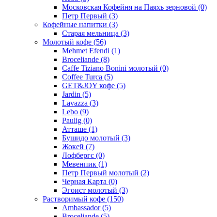
Московская Кофейня на Паяхъ зерновой
(0)
Петр Первый
(3)
Кофейные напитки
(3)
Старая мельница
(3)
Молотый кофе
(56)
Mehmet Efendi
(1)
Broceliande
(8)
Caffe Tiziano Bonini молотый
(0)
Coffee Turca
(5)
GET&JOY кофе
(5)
Jardin
(5)
Lavazza
(3)
Lebo
(9)
Paulig
(0)
Атташе
(1)
Бушидо молотый
(3)
Жокей
(7)
Лофбергс
(0)
Мевенпик
(1)
Петр Первый молотый
(2)
Черная Карта
(0)
Эгоист молотый
(3)
Растворимый кофе
(150)
Ambassador
(5)
Broceliande
(5)