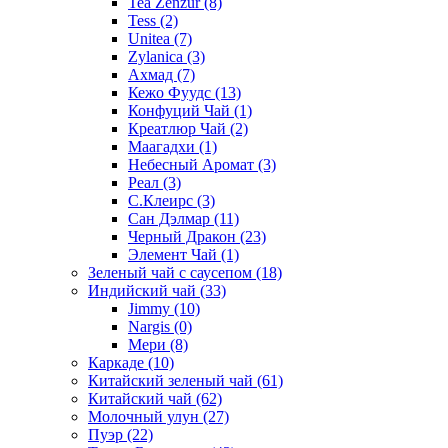
Tea Zenzur
(8)
Tess
(2)
Unitea
(7)
Zylanica
(3)
Ахмад
(7)
Кежо Фуудс
(13)
Конфуций Чай
(1)
Креатлюр Чай
(2)
Маагадхи
(1)
Небесный Аромат
(3)
Реал
(3)
С.Клеирс
(3)
Сан Дэлмар
(11)
Черный Дракон
(23)
Элемент Чай
(1)
Зеленый чай с саусепом
(18)
Индийский чай
(33)
Jimmy
(10)
Nargis
(0)
Мери
(8)
Каркаде
(10)
Китайский зеленый чай
(61)
Китайский чай
(62)
Молочный улун
(27)
Пуэр
(22)