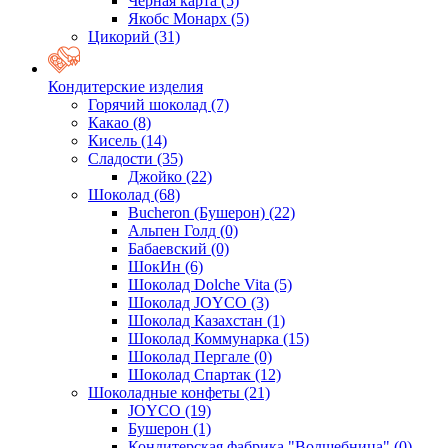
Черная карта
(5)
Якобс Монарх
(5)
Цикорий
(31)
Кондитерские изделия
Горячий шоколад
(7)
Какао
(8)
Кисель
(14)
Сладости
(35)
Джойко
(22)
Шоколад
(68)
Bucheron (Бушерон)
(22)
Альпен Голд
(0)
Бабаевский
(0)
ШокИн
(6)
Шоколад Dolche Vita
(5)
Шоколад JOYCO
(3)
Шоколад Казахстан
(1)
Шоколад Коммунарка
(15)
Шоколад Пергале
(0)
Шоколад Спартак
(12)
Шоколадные конфеты
(21)
JOYCO
(19)
Бушерон
(1)
Кондитерская фабрика "Волшебница"
(0)