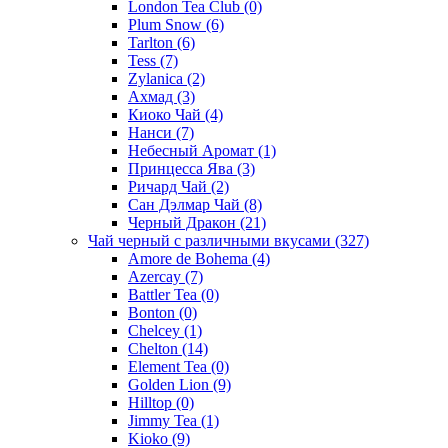
London Tea Club
(0)
Plum Snow
(6)
Tarlton
(6)
Tess
(7)
Zylanica
(2)
Ахмад
(3)
Киоко Чай
(4)
Нанси
(7)
Небесный Аромат
(1)
Принцесса Ява
(3)
Ричард Чай
(2)
Сан Дэлмар Чай
(8)
Черный Дракон
(21)
Чай черный с различными вкусами
(327)
Amore de Bohema
(4)
Azercay
(7)
Battler Tea
(0)
Bonton
(0)
Chelcey
(1)
Chelton
(14)
Element Tea
(0)
Golden Lion
(9)
Hilltop
(0)
Jimmy Tea
(1)
Kioko
(9)