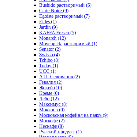
Bushido растворимый
(6)
Carte Noire
(9)
Egoiste растворимый
(7)
Eilles
(1)
Jardin
(9)
KAFFA Fresco
(5)
Monarch
(12)
Movenpick растворимый
(1)
Senator
(2)
Swisso
(4)
Tchibo
(8)
Today
(1)
UCC
(1)
А.П. Селиванов
(2)
Гевалия
(2)
Жокей
(10)
Креме
(0)
Лебо
(12)
Максимус
(8)
Моккона
(0)
Московская кофейня на паяхъ
(9)
Москофе
(2)
Нескафе
(8)
Русский продукт
(1)