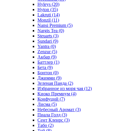
Hyleys
(20)
Hyton
(35)
Lakruti
(14)
Monzil
(11)
Nansi Premium
(5)
Nargis Tea
(0)
Steuarts
(3)
Sundari
(9)
Yantra
(0)
Zenzur
(5)
Акбар
(9)
Баттлер
(1)
Бета
(9)
Бонтон
(0)
Джимми
(9)
Зеленая Панда
(2)
Избранное из моря чая
(12)
Киоко Премиум
(4)
Конфуций
(7)
Лисма
(5)
Небесный Аромат
(3)
Пиала Голд
(3)
Сент Клеирс
(3)
Табо
(2)
Той
(8)