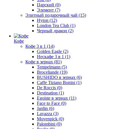
Царский
(0)
Элемент
(7)
Элитный подарочный чай
(15)
Hyton
(12)
London Tea Club
(1)
Черный дракон
(2)
Кофе
Кофе 3 в 1
(14)
Golden Eagle
(2)
Нескафе 3 в 1
(1)
Кофе в зернах
(81)
Tempelmann
(5)
Broceliande
(19)
BUSHIDO в зернах
(6)
Caffe Tiziano Bonini
(1)
De Roccis
(0)
Destination
(1)
Egoiste в зернах
(11)
Face to Face
(0)
Jardin
(6)
Lavazza
(3)
Movenpick
(0)
Palombini
(0)