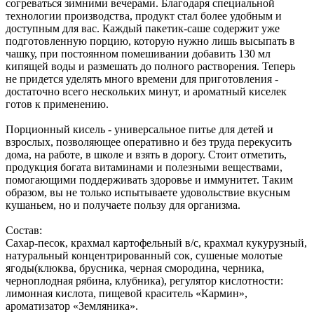
согреваться зимними вечерами. Благодаря специальной
технологии производства, продукт стал более удобным и
доступным для вас. Каждый пакетик-саше содержит уже
подготовленную порцию, которую нужно лишь высыпать в
чашку, при постоянном помешивании добавить 130 мл
кипящей воды и размешать до полного растворения. Теперь
не придется уделять много времени для приготовления -
достаточно всего нескольких минут, и ароматный киселек
готов к применению.
Порционный кисель - универсальное питье для детей и
взрослых, позволяющее оперативно и без труда перекусить
дома, на работе, в школе и взять в дорогу. Стоит отметить,
продукция богата витаминами и полезными веществами,
помогающими поддерживать здоровье и иммунитет. Таким
образом, вы не только испытываете удовольствие вкусным
кушаньем, но и получаете пользу для организма.
Состав:
Сахар-песок, крахмал картофельный в/с, крахмал кукурузный,
натуральный концентрированный сок, сушеные молотые
ягоды(клюква, брусника, черная смородина, черника,
черноплодная рябина, клубника), регулятор кислотности:
лимонная кислота, пищевой краситель «Кармин»,
ароматизатор «Земляника».