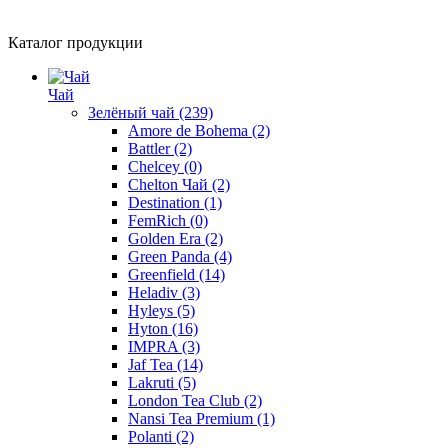
Каталог продукции
Чай
Зелёный чай
(239)
Amore de Bohema
(2)
Battler
(2)
Chelcey
(0)
Chelton Чай
(2)
Destination
(1)
FemRich
(0)
Golden Era
(2)
Green Panda
(4)
Greenfield
(14)
Heladiv
(3)
Hyleys
(5)
Hyton
(16)
IMPRA
(3)
Jaf Tea
(14)
Lakruti
(5)
London Tea Club
(2)
Nansi Tea Premium
(1)
Polanti
(2)