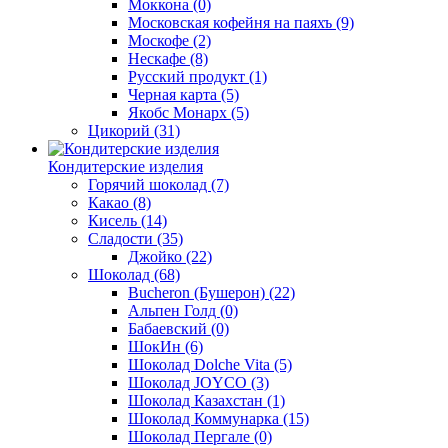
Моккона
(0)
Московская кофейня на паяхъ
(9)
Москофе
(2)
Нескафе
(8)
Русский продукт
(1)
Черная карта
(5)
Якобс Монарх
(5)
Цикорий
(31)
Кондитерские изделия
Горячий шоколад
(7)
Какао
(8)
Кисель
(14)
Сладости
(35)
Джойко
(22)
Шоколад
(68)
Bucheron (Бушерон)
(22)
Альпен Голд
(0)
Бабаевский
(0)
ШокИн
(6)
Шоколад Dolche Vita
(5)
Шоколад JOYCO
(3)
Шоколад Казахстан
(1)
Шоколад Коммунарка
(15)
Шоколад Пергале
(0)