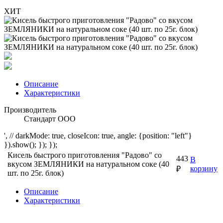
ХИТ
Описание
Характеристики
Производитель
Стандарт ООО
', // darkMode: true, closeIcon: true, angle: {position: "left"}
}).show(); }); });
Кисель быстрого приготовления "Радово" со
443
В
вкусом ЗЕМЛЯНИКИ на натуральном соке (40
корзину
₽
шт. по 25г. блок)
Описание
Характеристики