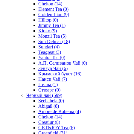
Chelton
(14)
Element Tea
(0)
Golden Lion
(9)
Hilltop
(0)
Jimmy Tea
(1)
Kioko
(9)
Monzil Tea
(5)
Sun Delmar
(18)
Sundari
(4)
Teagreat
(3)
Yantra Tea
(0)
А.П. Селиванов Чай
(0)
Зензур Чай
(6)
Крымский букет
(16)
Нанси Чай
(7)
Пиала
(1)
Стюарт
(0)
Черный чай
(599)
Seehahela
(0)
Abigail
(8)
Amore de Bohema
(4)
Chelton
(14)
Creatlur
(8)
GET&JOY Tea
(6)
Greenfield
(31)