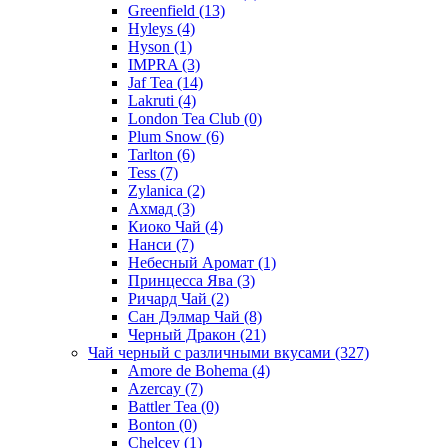
Greenfield
(13)
Hyleys
(4)
Hyson
(1)
IMPRA
(3)
Jaf Tea
(14)
Lakruti
(4)
London Tea Club
(0)
Plum Snow
(6)
Tarlton
(6)
Tess
(7)
Zylanica
(2)
Ахмад
(3)
Киоко Чай
(4)
Нанси
(7)
Небесный Аромат
(1)
Принцесса Ява
(3)
Ричард Чай
(2)
Сан Дэлмар Чай
(8)
Черный Дракон
(21)
Чай черный с различными вкусами
(327)
Amore de Bohema
(4)
Azercay
(7)
Battler Tea
(0)
Bonton
(0)
Chelcey
(1)