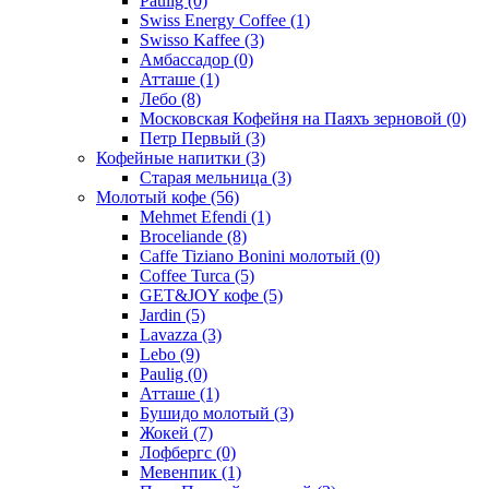
Paulig
(0)
Swiss Energy Coffee
(1)
Swisso Kaffee
(3)
Амбассадор
(0)
Атташе
(1)
Лебо
(8)
Московская Кофейня на Паяхъ зерновой
(0)
Петр Первый
(3)
Кофейные напитки
(3)
Старая мельница
(3)
Молотый кофе
(56)
Mehmet Efendi
(1)
Broceliande
(8)
Caffe Tiziano Bonini молотый
(0)
Coffee Turca
(5)
GET&JOY кофе
(5)
Jardin
(5)
Lavazza
(3)
Lebo
(9)
Paulig
(0)
Атташе
(1)
Бушидо молотый
(3)
Жокей
(7)
Лофбергс
(0)
Мевенпик
(1)