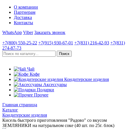
О компании
Партнерам
Доставка
Контакты
WhatsApp
Viber
Заказать звонок
+7(800)
550-25-22
+7(915)
930-67-01
+7(831)
216-42-93
+7(831)
274-87-73
Чай
Кофе
Кондитерские изделия
Аксессуары
Подарки
Прочее
Главная страница
Каталог
Кондитерские изделия
Кисель быстрого приготовления "Радово" со вкусом
ЗЕМЛЯНИКИ на натуральном соке (40 шт. по 25г. блок)