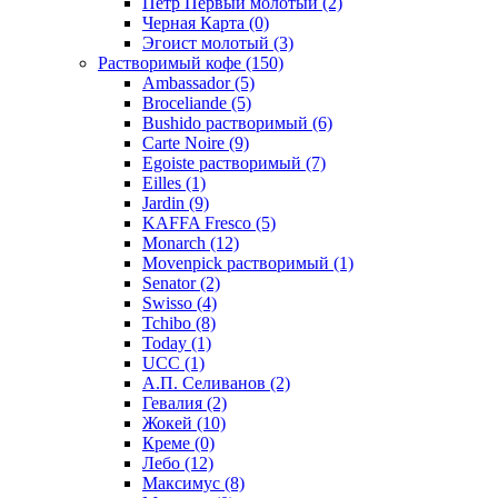
Петр Первый молотый
(2)
Черная Карта
(0)
Эгоист молотый
(3)
Растворимый кофе
(150)
Ambassador
(5)
Broceliande
(5)
Bushido растворимый
(6)
Carte Noire
(9)
Egoiste растворимый
(7)
Eilles
(1)
Jardin
(9)
KAFFA Fresco
(5)
Monarch
(12)
Movenpick растворимый
(1)
Senator
(2)
Swisso
(4)
Tchibo
(8)
Today
(1)
UCC
(1)
А.П. Селиванов
(2)
Гевалия
(2)
Жокей
(10)
Креме
(0)
Лебо
(12)
Максимус
(8)