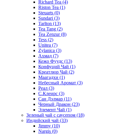
Richard Tea
(4)
Riston Tea
(1)
Steuarts
(0)
Sundari
(3)
Tarlton
(13)
Tea Tang
(2)
Tea Zenzur
(8)
Tess
(2)
Unitea
(7)
Zylanica
(3)
Ахмад
(7)
Кежо Фуудс
(13)
Конфуций Чай
(1)
Креатлюр Чай
(2)
Маагадхи
(1)
Небесный Аромат
(3)
Реал
(3)
С.Клеирс
(3)
Сан Дэлмар
(11)
Черный Дракон
(23)
Элемент Чай
(1)
Зеленый чай с саусепом
(18)
Индийский чай
(33)
Jimmy
(10)
Nargis
(0)