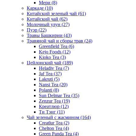
Мери
(8)
Каркаде
(10)
Китайский зеленый чай
(61)
Китайский чай
(62)
Молочный улун
(27)
Пуэр
(22)
Травы Башкирии
(43)
Травяной чай и сборы трав
(24)
Greenfield Tea
(6)
Kejo Foods
(12)
Kioko Tea
(3)
Цейлонский чай
(189)
Heladiv Tea
(7)
Jaf Tea
(37)
Lakruti
(5)
Nansi Tea
(20)
Polanti
(8)
Sun Delmar Tea
(35)
Zenzur Tea
(19)
Креатлюр
(12)
Ти Тэнг
(11)
Чай зеленый с жасмином
(164)
Creatlur Tea
(2)
Chelton Tea
(4)
Green Panda Tea
(4)