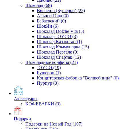
Джойко
(22)
Шоколад
(68)
Bucheron (Бушерон)
(22)
Альпен Голд
(0)
Бабаевский
(0)
ШокИн
(6)
Шоколад Dolche Vita
(5)
Шоколад JOYCO
(3)
Шоколад Казахстан
(1)
Шоколад Коммунарка
(15)
Шоколад Пергале
(0)
Шоколад Спартак
(12)
Шоколадные конфеты
(21)
JOYCO
(19)
Бушерон
(1)
Кондитерская фабрика "Волшебница"
(0)
Пурпур
(0)
Аксессуары
КОФЕВАРКИ
(3)
Подарки
Подарки на Новый Год
(107)