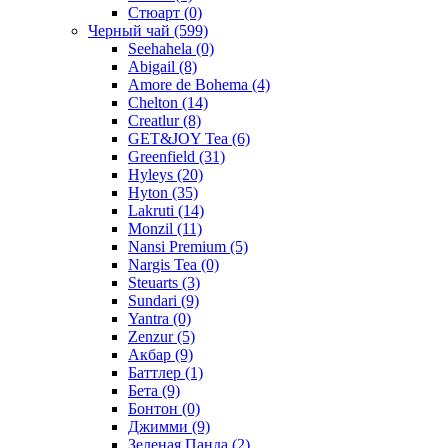
Стюарт
(0)
Черный чай
(599)
Seehahela
(0)
Abigail
(8)
Amore de Bohema
(4)
Chelton
(14)
Creatlur
(8)
GET&JOY Tea
(6)
Greenfield
(31)
Hyleys
(20)
Hyton
(35)
Lakruti
(14)
Monzil
(11)
Nansi Premium
(5)
Nargis Tea
(0)
Steuarts
(3)
Sundari
(9)
Yantra
(0)
Zenzur
(5)
Акбар
(9)
Баттлер
(1)
Бета
(9)
Бонтон
(0)
Джимми
(9)
Зеленая Панда
(2)