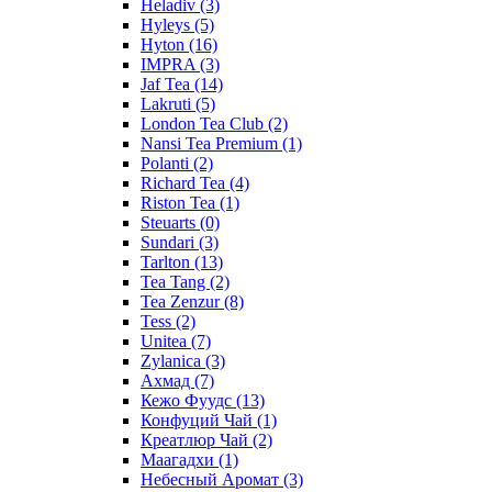
Heladiv
(3)
Hyleys
(5)
Hyton
(16)
IMPRA
(3)
Jaf Tea
(14)
Lakruti
(5)
London Tea Club
(2)
Nansi Tea Premium
(1)
Polanti
(2)
Richard Tea
(4)
Riston Tea
(1)
Steuarts
(0)
Sundari
(3)
Tarlton
(13)
Tea Tang
(2)
Tea Zenzur
(8)
Tess
(2)
Unitea
(7)
Zylanica
(3)
Ахмад
(7)
Кежо Фуудс
(13)
Конфуций Чай
(1)
Креатлюр Чай
(2)
Маагадхи
(1)
Небесный Аромат
(3)