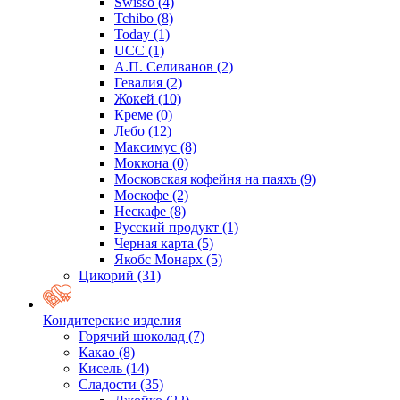
Swisso
(4)
Tchibo
(8)
Today
(1)
UCC
(1)
А.П. Селиванов
(2)
Гевалия
(2)
Жокей
(10)
Креме
(0)
Лебо
(12)
Максимус
(8)
Моккона
(0)
Московская кофейня на паяхъ
(9)
Москофе
(2)
Нескафе
(8)
Русский продукт
(1)
Черная карта
(5)
Якобс Монарх
(5)
Цикорий
(31)
Кондитерские изделия
Горячий шоколад
(7)
Какао
(8)
Кисель
(14)
Сладости
(35)