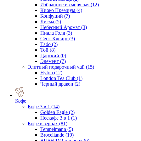
Избранное из моря чая
(12)
Киоко Премиум
(4)
Конфуций
(7)
Лисма
(5)
Небесный Аромат
(3)
Пиала Голд
(3)
Сент Клеирс
(3)
Табо
(2)
Той
(8)
Царский
(0)
Элемент
(7)
Элитный подарочный чай
(15)
Hyton
(12)
London Tea Club
(1)
Черный дракон
(2)
Кофе
Кофе 3 в 1
(14)
Golden Eagle
(2)
Нескафе 3 в 1
(1)
Кофе в зернах
(81)
Tempelmann
(5)
Broceliande
(19)
BUSHIDO в зернах
(6)