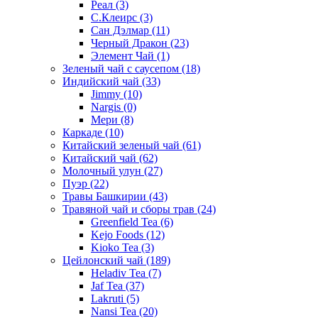
Реал
(3)
С.Клеирс
(3)
Сан Дэлмар
(11)
Черный Дракон
(23)
Элемент Чай
(1)
Зеленый чай с саусепом
(18)
Индийский чай
(33)
Jimmy
(10)
Nargis
(0)
Мери
(8)
Каркаде
(10)
Китайский зеленый чай
(61)
Китайский чай
(62)
Молочный улун
(27)
Пуэр
(22)
Травы Башкирии
(43)
Травяной чай и сборы трав
(24)
Greenfield Tea
(6)
Kejo Foods
(12)
Kioko Tea
(3)
Цейлонский чай
(189)
Heladiv Tea
(7)
Jaf Tea
(37)
Lakruti
(5)
Nansi Tea
(20)