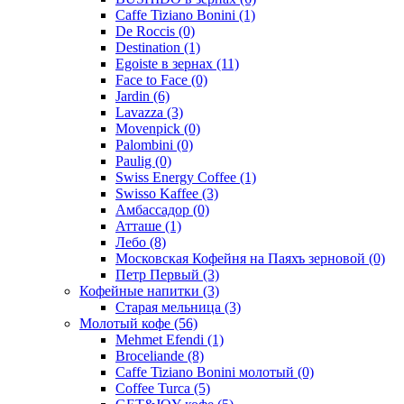
Caffe Tiziano Bonini
(1)
De Roccis
(0)
Destination
(1)
Egoiste в зернах
(11)
Face to Face
(0)
Jardin
(6)
Lavazza
(3)
Movenpick
(0)
Palombini
(0)
Paulig
(0)
Swiss Energy Coffee
(1)
Swisso Kaffee
(3)
Амбассадор
(0)
Атташе
(1)
Лебо
(8)
Московская Кофейня на Паяхъ зерновой
(0)
Петр Первый
(3)
Кофейные напитки
(3)
Старая мельница
(3)
Молотый кофе
(56)
Mehmet Efendi
(1)
Broceliande
(8)
Caffe Tiziano Bonini молотый
(0)
Coffee Turca
(5)