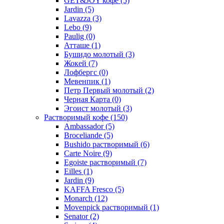
GET&JOY кофе
(5)
Jardin
(5)
Lavazza
(3)
Lebo
(9)
Paulig
(0)
Атташе
(1)
Бушидо молотый
(3)
Жокей
(7)
Лофбергс
(0)
Мевенпик
(1)
Петр Первый молотый
(2)
Черная Карта
(0)
Эгоист молотый
(3)
Растворимый кофе
(150)
Ambassador
(5)
Broceliande
(5)
Bushido растворимый
(6)
Carte Noire
(9)
Egoiste растворимый
(7)
Eilles
(1)
Jardin
(9)
KAFFA Fresco
(5)
Monarch
(12)
Movenpick растворимый
(1)
Senator
(2)