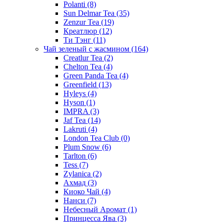
Polanti
(8)
Sun Delmar Tea
(35)
Zenzur Tea
(19)
Креатлюр
(12)
Ти Тэнг
(11)
Чай зеленый с жасмином
(164)
Creatlur Tea
(2)
Chelton Tea
(4)
Green Panda Tea
(4)
Greenfield
(13)
Hyleys
(4)
Hyson
(1)
IMPRA
(3)
Jaf Tea
(14)
Lakruti
(4)
London Tea Club
(0)
Plum Snow
(6)
Tarlton
(6)
Tess
(7)
Zylanica
(2)
Ахмад
(3)
Киоко Чай
(4)
Нанси
(7)
Небесный Аромат
(1)
Принцесса Ява
(3)