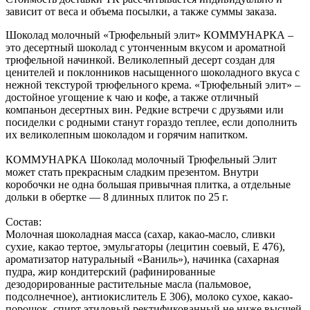
зависит от веса и объема посылки, а также суммы заказа.
Шоколад молочный «Трюфельный элит» КОММУНАРКА –
это десертный шоколад с утонченным вкусом и ароматной
трюфельной начинкой. Великолепный десерт создан для
ценителей и поклонников насыщенного шоколадного вкуса с
нежной текстурой трюфельного крема. «Трюфельный элит» –
достойное угощение к чаю и кофе, а также отличный
компаньон десертных вин. Редкие встречи с друзьями или
посиделки с родными станут гораздо теплее, если дополнить
их великолепным шоколадом и горячим напитком.
КОММУНАРКА Шоколад молочный Трюфельный Элит
может стать прекрасным сладким презентом. Внутри
коробочки не одна большая привычная плитка, а отдельные
дольки в обертке — 8 длинных плиток по 25 г.
Состав:
Молочная шоколадная масса (сахар, какао-масло, сливки
сухие, какао тертое, эмульгаторы (лецитин соевый, Е 476),
ароматизатор натуральный «Ваниль»), начинка (сахарная
пудра, жир кондитерский (рафинированные
дезодорированные растительные масла (пальмовое,
подсолнечное), антиокислитель Е 306), молоко сухое, какао-
порошок, спирт этиловый ректификованный не ниже высшей