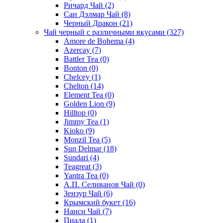
Ричард Чай
(2)
Сан Дэлмар Чай
(8)
Черный Дракон
(21)
Чай черный с различными вкусами
(327)
Amore de Bohema
(4)
Azercay
(7)
Battler Tea
(0)
Bonton
(0)
Chelcey
(1)
Chelton
(14)
Element Tea
(0)
Golden Lion
(9)
Hilltop
(0)
Jimmy Tea
(1)
Kioko
(9)
Monzil Tea
(5)
Sun Delmar
(18)
Sundari
(4)
Teagreat
(3)
Yantra Tea
(0)
А.П. Селиванов Чай
(0)
Зензур Чай
(6)
Крымский букет
(16)
Нанси Чай
(7)
Пиала
(1)