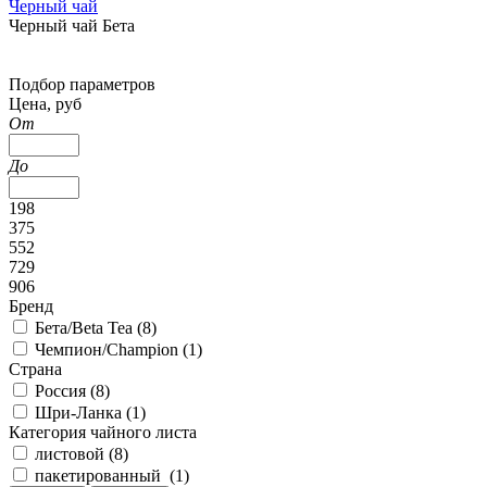
Черный чай
Черный чай Бета
Подбор параметров
Цена, руб
От
До
198
375
552
729
906
Бренд
Бета/Beta Tea (
8
)
Чемпион/Сhampion (
1
)
Страна
Россия (
8
)
Шри-Ланка (
1
)
Категория чайного листа
листовой (
8
)
пакетированный (
1
)