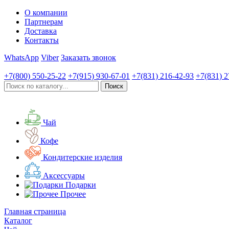
О компании
Партнерам
Доставка
Контакты
WhatsApp
Viber
Заказать звонок
+7(800)
550-25-22
+7(915)
930-67-01
+7(831)
216-42-93
+7(831)
2
Чай
Кофе
Кондитерские изделия
Аксессуары
Подарки
Прочее
Главная страница
Каталог