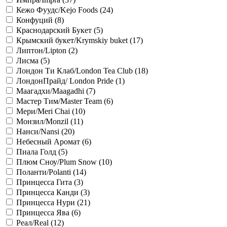
Кежо Фуудс/Kejo Foods (
24
)
Конфуций (
8
)
Краснодарский Букет (
5
)
Крымский букет/Krymskiy buket (
17
)
Липтон/Lipton (
2
)
Лисма (
5
)
Лондон Ти Клаб/London Tea Club (
18
)
ЛондонПрайд/ London Pride (
1
)
Маагадхи/Maagadhi (
7
)
Мастер Тим/Master Team (
6
)
Мери/Meri Chai (
10
)
Монзил/Monzil (
11
)
Нанси/Nansi (
20
)
Небесный Аромат (
6
)
Пиала Голд (
5
)
Плюм Сноу/Plum Snow (
10
)
Поланти/Polanti (
14
)
Принцесса Гита (
3
)
Принцесса Канди (
3
)
Принцесса Нури (
21
)
Принцесса Ява (
6
)
Реал/Real (
12
)