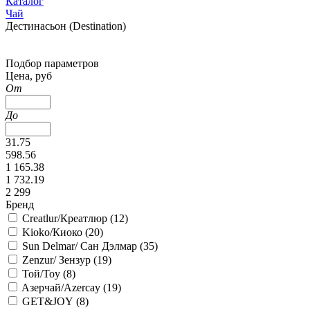
Каталог
Чай
Дестинасьон (Destination)
Подбор параметров
Цена, руб
От
До
31.75
598.56
1 165.38
1 732.19
2 299
Бренд
Creatlur/Креатлюр (
12
)
Kioko/Киоко (
20
)
Sun Delmar/ Сан Дэлмар (
35
)
Zenzur/ Зензур (
19
)
Той/Toy (
8
)
Aзерчай/Azercay (
19
)
GET&JOY (
8
)