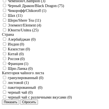
Чемпион/Сhampion (
3
)
Черный Дракон/Black Dragon (
75
)
Чикорофф/Chikoroff (
1
)
Шах (
11
)
Шери/Shere Tea (
11
)
Элемент/Element (
4
)
Юнити/Unitea (
25
)
Страна
Азербайджан (
0
)
Индия (
0
)
Казахстан (
0
)
Китай (
0
)
Россия (
0
)
Франция (
1
)
Шри-Ланка (
0
)
Категория чайного листа
гранулированный (
0
)
листовой (
1
)
пакетированный (
0
)
черный чай (
0
)
черный чай с различными вкусами (
0
)