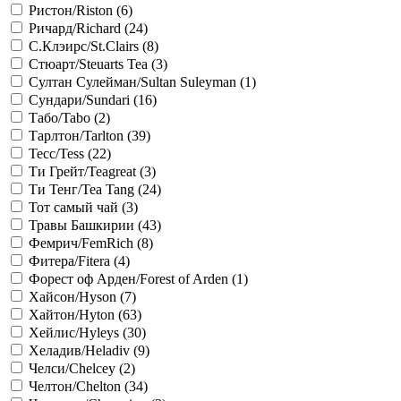
Ристон/Riston (
6
)
Ричард/Richard (
24
)
С.Клэирс/St.Сlairs (
8
)
Стюарт/Steuarts Tea (
3
)
Султан Сулейман/Sultan Suleyman (
1
)
Сундари/Sundari (
16
)
Табо/Tabo (
2
)
Тарлтон/Tarlton (
39
)
Тесс/Tess (
22
)
Ти Грейт/Teagreat (
3
)
Ти Тенг/Tea Tang (
24
)
Тот самый чай (
3
)
Травы Башкирии (
43
)
Фемрич/FemRich (
8
)
Фитера/Fitera (
4
)
Форест оф Арден/Forest of Arden (
1
)
Хайсон/Hyson (
7
)
Хайтон/Hyton (
63
)
Хейлис/Hyleys (
30
)
Хеладив/Heladiv (
9
)
Челси/Chelcey (
2
)
Челтон/Chelton (
34
)