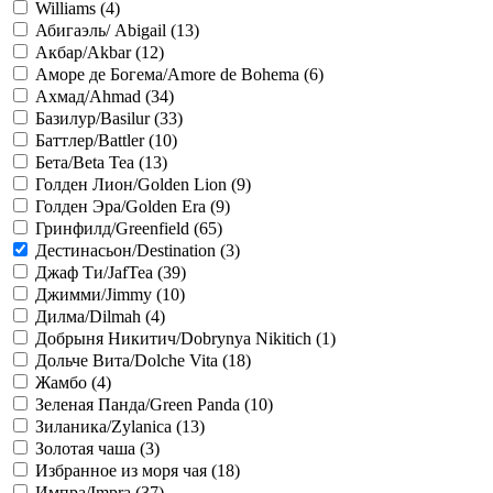
Williams (
4
)
Абигаэль/ Abigail (
13
)
Акбар/Akbar (
12
)
Аморе де Богема/Amore de Bohema (
6
)
Ахмад/Ahmad (
34
)
Базилур/Basilur (
33
)
Баттлер/Battler (
10
)
Бета/Beta Tea (
13
)
Голден Лион/Golden Lion (
9
)
Голден Эра/Golden Era (
9
)
Гринфилд/Greenfield (
65
)
Дестинасьон/Destination (
3
)
Джаф Ти/JafTea (
39
)
Джимми/Jimmy (
10
)
Дилма/Dilmah (
4
)
Добрыня Никитич/Dobrynya Nikitich (
1
)
Дольче Вита/Dolche Vita (
18
)
Жамбо (
4
)
Зеленая Панда/Green Panda (
10
)
Зиланика/Zylanica (
13
)
Золотая чаша (
3
)
Избранное из моря чая (
18
)
Импра/Impra (
37
)