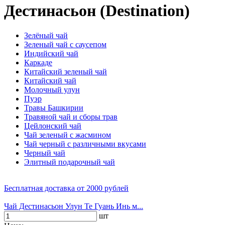
Дестинасьон (Destination)
Зелёный чай
Зеленый чай с саусепом
Индийский чай
Каркаде
Китайский зеленый чай
Китайский чай
Молочный улун
Пуэр
Травы Башкирии
Травяной чай и сборы трав
Цейлонский чай
Чай зеленый с жасмином
Чай черный с различными вкусами
Черный чай
Элитный подарочный чай
Бесплатная доставка
от 2000 рублей
Чай Дестинасьон Улун Те Гуань Инь м...
шт