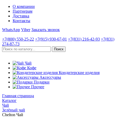
О компании
Партнерам
Доставка
Контакты
WhatsApp
Viber
Заказать звонок
+7(800)
550-25-22
+7(915)
930-67-01
+7(831)
216-42-93
+7(831)
274-87-73
Чай
Кофе
Кондитерские изделия
Аксессуары
Подарки
Прочее
Главная страница
Каталог
Чай
Зелёный чай
Chelton Чай