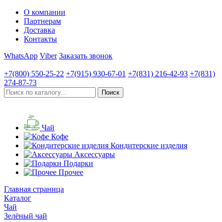
О компании
Партнерам
Доставка
Контакты
WhatsApp
Viber
Заказать звонок
+7(800)
550-25-22
+7(915)
930-67-01
+7(831)
216-42-93
+7(831)
274-87-73
Чай
Кофе
Кондитерские изделия
Аксессуары
Подарки
Прочее
Главная страница
Каталог
Чай
Зелёный чай