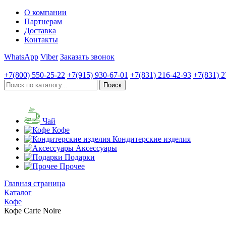
О компании
Партнерам
Доставка
Контакты
WhatsApp
Viber
Заказать звонок
+7(800)
550-25-22
+7(915)
930-67-01
+7(831)
216-42-93
+7(831)
2
Чай
Кофе
Кондитерские изделия
Аксессуары
Подарки
Прочее
Главная страница
Каталог
Кофе
Кофе Carte Noire