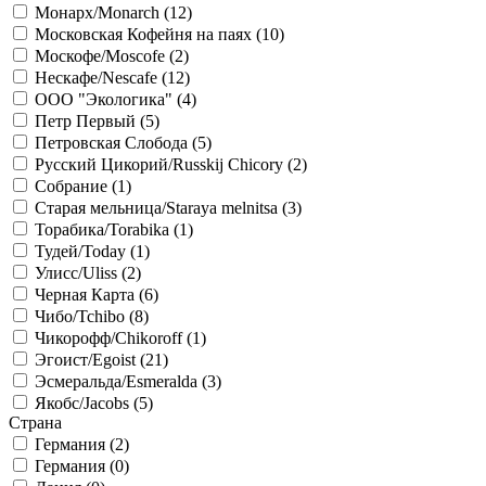
Монарх/Monarch (
12
)
Московская Кофейня на паях (
10
)
Москофе/Moscofe (
2
)
Нескафе/Nescafe (
12
)
ООО "Экологика" (
4
)
Петр Первый (
5
)
Петровская Слобода (
5
)
Русский Цикорий/Russkij Chicory (
2
)
Собрание (
1
)
Старая мельница/Staraya melnitsa (
3
)
Торабика/Torabika (
1
)
Тудей/Today (
1
)
Улисс/Uliss (
2
)
Черная Карта (
6
)
Чибо/Tchibo (
8
)
Чикорофф/Chikoroff (
1
)
Эгоист/Egoist (
21
)
Эсмеральда/Esmeralda (
3
)
Якобс/Jacobs (
5
)
Страна
Германия (
2
)
Германия (
0
)