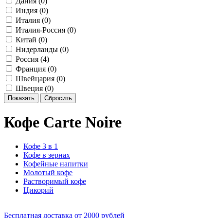
Дания (
0
)
Индия (
0
)
Италия (
0
)
Италия-Россия (
0
)
Китай (
0
)
Нидерланды (
0
)
Россия (
4
)
Франция (
0
)
Швейцария (
0
)
Швеция (
0
)
Кофе Carte Noire
Кофе 3 в 1
Кофе в зернах
Кофейные напитки
Молотый кофе
Растворимый кофе
Цикорий
Бесплатная доставка
от 2000 рублей