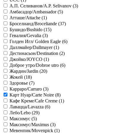
А.П. Селиванов/A.P. Selivanov (
3
)
Амбасадор/Ambassador (
5
)
Атташе/Attache (
1
)
Броселианд/Broceliande (
37
)
Бушидо/Bushido (
15
)
Гевалия/Gevalia (
3
)
Голден Игл/ Golden Eagle (
6
)
Даллмайер/Dallmayer (
1
)
Дестинасьон/Destination (
2
)
Джойко/JOYCO (
1
)
Доброе утро/Dobroe utro (
6
)
Жардин/Jardin (
20
)
Жокей (
18
)
Здоровье (
7
)
Карраро/Carraro (
3
)
Карт Нуар/Carte Noire (
8
)
Кафе Креме/Cafe Creme (
1
)
Лавацца/Lavazza (
6
)
Лебо/Lebo (
29
)
Максимус (
5
)
Максимус/Maximus (
3
)
Мевенпик/Movenpick (
1
)