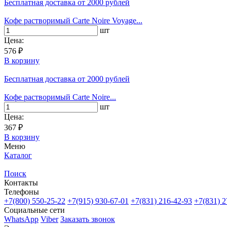
Бесплатная доставка
от 2000 рублей
Кофе растворимый Carte Noire Voyage...
шт
Цена:
576 ₽
В корзину
Бесплатная доставка
от 2000 рублей
Кофе растворимый Carte Noire...
шт
Цена:
367 ₽
В корзину
Меню
Каталог
Поиск
Контакты
Телефоны
+7(800)
550-25-22
+7(915)
930-67-01
+7(831)
216-42-93
+7(831)
2
Социальные сети
WhatsApp
Viber
Заказать звонок