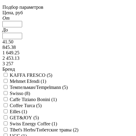
Подбор параметров
Цена, руб
От
До
41.50
845.38
1 649.25
2 453.13
3 257
Бренд
KAFFA FRESCO (
5
)
Mehmet Efendi (
1
)
Темпельман/Tempelmann (
5
)
Swisso (
8
)
Caffe Tiziano Bonini (
1
)
Coffee Turca (
5
)
Eilles (
1
)
GET&JOY (
5
)
Swiss Energy Coffee (
1
)
Tibet's Herbs/Тибетские травы (
2
)
UCC (
1
)