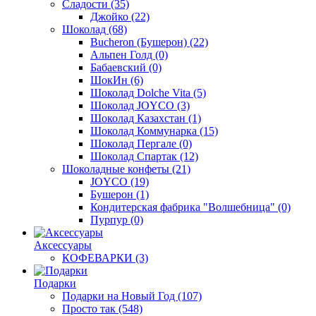
Сладости
(35)
Джойко
(22)
Шоколад
(68)
Bucheron (Бушерон)
(22)
Альпен Голд
(0)
Бабаевский
(0)
ШокИн
(6)
Шоколад Dolche Vita
(5)
Шоколад JOYCO
(3)
Шоколад Казахстан
(1)
Шоколад Коммунарка
(15)
Шоколад Пергале
(0)
Шоколад Спартак
(12)
Шоколадные конфеты
(21)
JOYCO
(19)
Бушерон
(1)
Кондитерская фабрика "Волшебница"
(0)
Пурпур
(0)
Аксессуары
КОФЕВАРКИ
(3)
Подарки
Подарки на Новый Год
(107)
Просто так
(548)