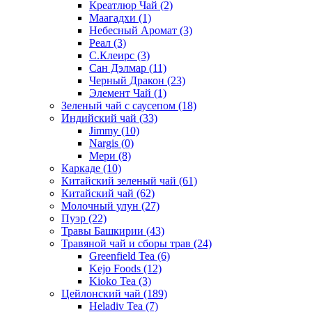
Креатлюр Чай
(2)
Маагадхи
(1)
Небесный Аромат
(3)
Реал
(3)
С.Клеирс
(3)
Сан Дэлмар
(11)
Черный Дракон
(23)
Элемент Чай
(1)
Зеленый чай с саусепом
(18)
Индийский чай
(33)
Jimmy
(10)
Nargis
(0)
Мери
(8)
Каркаде
(10)
Китайский зеленый чай
(61)
Китайский чай
(62)
Молочный улун
(27)
Пуэр
(22)
Травы Башкирии
(43)
Травяной чай и сборы трав
(24)
Greenfield Tea
(6)
Kejo Foods
(12)
Kioko Tea
(3)
Цейлонский чай
(189)
Heladiv Tea
(7)