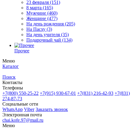
23 февраля
(151)
8 марта
(165)
Мужчине
(460)
Женщине
(477)
На день рождения
(205)
На Пасху
(3)
На день учителя
(35)
Подарочный чай
(134)
Прочее
Меню
Каталог
Поиск
Контакты
Телефоны
+7(800)
550-25-22
+7(915)
930-67-01
+7(831)
216-42-93
+7(831)
274-87-73
Социальные сети
WhatsApp
Viber
Заказать звонок
Электронная почта
chai.kofe.97@mail.ru
Меню