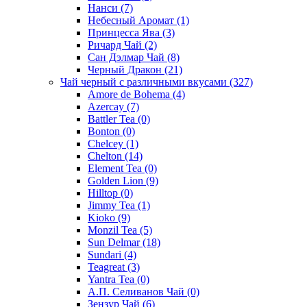
Нанси
(7)
Небесный Аромат
(1)
Принцесса Ява
(3)
Ричард Чай
(2)
Сан Дэлмар Чай
(8)
Черный Дракон
(21)
Чай черный с различными вкусами
(327)
Amore de Bohema
(4)
Azercay
(7)
Battler Tea
(0)
Bonton
(0)
Chelcey
(1)
Chelton
(14)
Element Tea
(0)
Golden Lion
(9)
Hilltop
(0)
Jimmy Tea
(1)
Kioko
(9)
Monzil Tea
(5)
Sun Delmar
(18)
Sundari
(4)
Teagreat
(3)
Yantra Tea
(0)
А.П. Селиванов Чай
(0)
Зензур Чай
(6)