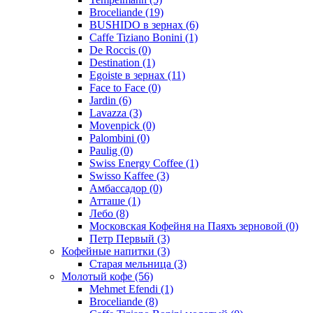
Broceliande
(19)
BUSHIDO в зернах
(6)
Caffe Tiziano Bonini
(1)
De Roccis
(0)
Destination
(1)
Egoiste в зернах
(11)
Face to Face
(0)
Jardin
(6)
Lavazza
(3)
Movenpick
(0)
Palombini
(0)
Paulig
(0)
Swiss Energy Coffee
(1)
Swisso Kaffee
(3)
Амбассадор
(0)
Атташе
(1)
Лебо
(8)
Московская Кофейня на Паяхъ зерновой
(0)
Петр Первый
(3)
Кофейные напитки
(3)
Старая мельница
(3)
Молотый кофе
(56)
Mehmet Efendi
(1)
Broceliande
(8)