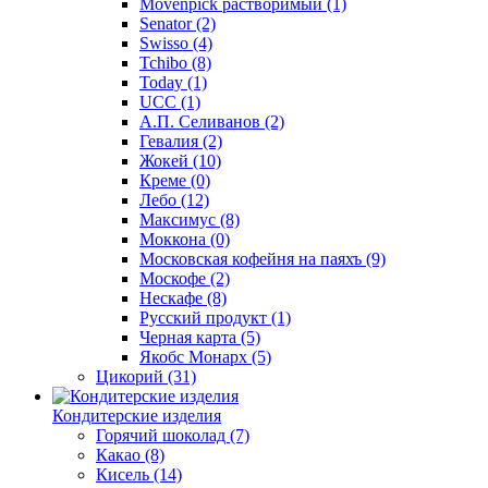
Movenpick растворимый
(1)
Senator
(2)
Swisso
(4)
Tchibo
(8)
Today
(1)
UCC
(1)
А.П. Селиванов
(2)
Гевалия
(2)
Жокей
(10)
Креме
(0)
Лебо
(12)
Максимус
(8)
Моккона
(0)
Московская кофейня на паяхъ
(9)
Москофе
(2)
Нескафе
(8)
Русский продукт
(1)
Черная карта
(5)
Якобс Монарх
(5)
Цикорий
(31)
Кондитерские изделия
Горячий шоколад
(7)
Какао
(8)
Кисель
(14)