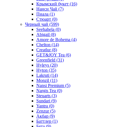
Крымский букет
(16)
Нанси Чай
(7)
Пиала
(1)
Стюарт
(0)
Черный чай
(599)
Seehahela
(0)
Abigail
(8)
Amore de Bohema
(4)
Chelton
(14)
Creatlur
(8)
GET&JOY Tea
(6)
Greenfield
(31)
Hyleys
(20)
Hyton
(35)
Lakruti
(14)
Monzil
(11)
Nansi Premium
(5)
Nargis Tea
(0)
Steuarts
(3)
Sundari
(9)
Yantra
(0)
Zenzur
(5)
Акбар
(9)
Баттлер
(1)
Бета
(9)