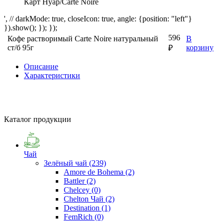
Карт Нуар/Carte Noire
', // darkMode: true, closeIcon: true, angle: {position: "left"}
}).show(); }); });
596
Кофе растворимый Carte Noire натуральный
В
ст/б 95г
корзину
₽
Описание
Характеристики
Каталог продукции
Чай
Зелёный чай
(239)
Amore de Bohema
(2)
Battler
(2)
Chelcey
(0)
Chelton Чай
(2)
Destination
(1)
FemRich
(0)