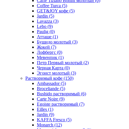
Caffe Tiziano Bonini молотый
(0)
Coffee Turca
(5)
GET&JOY кофе
(5)
Jardin
(5)
Lavazza
(3)
Lebo
(9)
Paulig
(0)
Атташе
(1)
Бушидо молотый
(3)
Жокей
(7)
Лофбергс
(0)
Мевенпик
(1)
Петр Первый молотый
(2)
Черная Карта
(0)
Эгоист молотый
(3)
Растворимый кофе
(150)
Ambassador
(5)
Broceliande
(5)
Bushido растворимый
(6)
Carte Noire
(9)
Egoiste растворимый
(7)
Eilles
(1)
Jardin
(9)
KAFFA Fresco
(5)
Monarch
(12)