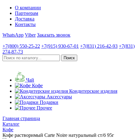
О компании
Партнерам
Доставка
Контакты
WhatsApp
Viber
Заказать звонок
+7(800)
550-25-22
+7(915)
930-67-01
+7(831)
216-42-93
+7(831)
274-87-73
Чай
Кофе
Кондитерские изделия
Аксессуары
Подарки
Прочее
Главная страница
Каталог
Кофе
Кофе растворимый Carte Noire натуральный ст/б 95г