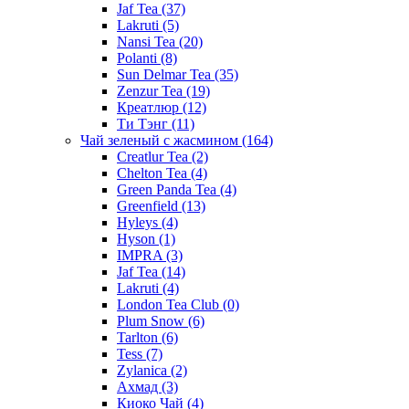
Jaf Tea
(37)
Lakruti
(5)
Nansi Tea
(20)
Polanti
(8)
Sun Delmar Tea
(35)
Zenzur Tea
(19)
Креатлюр
(12)
Ти Тэнг
(11)
Чай зеленый с жасмином
(164)
Creatlur Tea
(2)
Chelton Tea
(4)
Green Panda Tea
(4)
Greenfield
(13)
Hyleys
(4)
Hyson
(1)
IMPRA
(3)
Jaf Tea
(14)
Lakruti
(4)
London Tea Club
(0)
Plum Snow
(6)
Tarlton
(6)
Tess
(7)
Zylanica
(2)
Ахмад
(3)
Киоко Чай
(4)