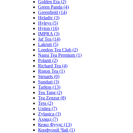
Golden Era
(2)
Green Panda
(4)
Greenfield
(14)
Heladiv
(3)
Hyleys
(5)
Hyton
(16)
IMPRA
(3)
Jaf Tea
(14)
Lakruti
(5)
London Tea Club
(2)
Nansi Tea Premium
(1)
Polanti
(2)
Richard Tea
(4)
Riston Tea
(1)
Steuarts
(0)
Sundari
(3)
Tarlton
(13)
Tea Tang
(2)
Tea Zenzur
(8)
Tess
(2)
Unitea
(7)
Zylanica
(3)
Ахмад
(7)
Кежо Фуудс
(13)
Конфуций Чай
(1)