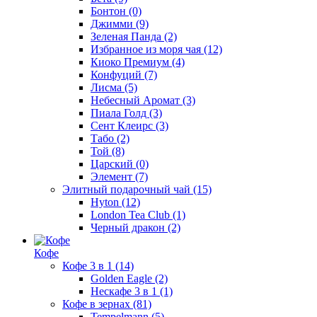
Бонтон
(0)
Джимми
(9)
Зеленая Панда
(2)
Избранное из моря чая
(12)
Киоко Премиум
(4)
Конфуций
(7)
Лисма
(5)
Небесный Аромат
(3)
Пиала Голд
(3)
Сент Клеирс
(3)
Табо
(2)
Той
(8)
Царский
(0)
Элемент
(7)
Элитный подарочный чай
(15)
Hyton
(12)
London Tea Club
(1)
Черный дракон
(2)
Кофе
Кофе 3 в 1
(14)
Golden Eagle
(2)
Нескафе 3 в 1
(1)
Кофе в зернах
(81)
Tempelmann
(5)