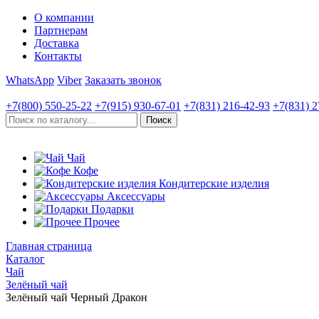
О компании
Партнерам
Доставка
Контакты
WhatsApp
Viber
Заказать звонок
+7(800)
550-25-22
+7(915)
930-67-01
+7(831)
216-42-93
+7(831)
2
Чай
Кофе
Кондитерские изделия
Аксессуары
Подарки
Прочее
Главная страница
Каталог
Чай
Зелёный чай
Зелёный чай Черный Дракон