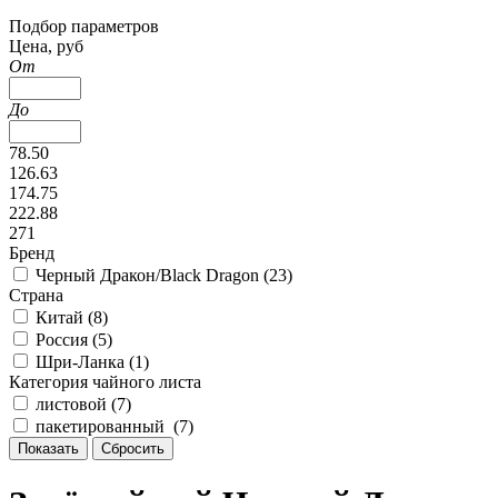
Подбор параметров
Цена, руб
От
До
78.50
126.63
174.75
222.88
271
Бренд
Черный Дракон/Black Dragon (
23
)
Страна
Китай (
8
)
Россия (
5
)
Шри-Ланка (
1
)
Категория чайного листа
листовой (
7
)
пакетированный (
7
)