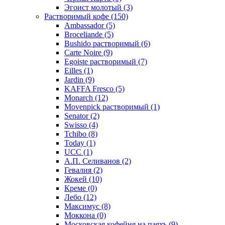
Эгоист молотый
(3)
Растворимый кофе
(150)
Ambassador
(5)
Broceliande
(5)
Bushido растворимый
(6)
Carte Noire
(9)
Egoiste растворимый
(7)
Eilles
(1)
Jardin
(9)
KAFFA Fresco
(5)
Monarch
(12)
Movenpick растворимый
(1)
Senator
(2)
Swisso
(4)
Tchibo
(8)
Today
(1)
UCC
(1)
А.П. Селиванов
(2)
Гевалия
(2)
Жокей
(10)
Креме
(0)
Лебо
(12)
Максимус
(8)
Моккона
(0)
Московская кофейня на паяхъ
(9)