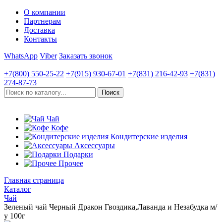
О компании
Партнерам
Доставка
Контакты
WhatsApp
Viber
Заказать звонок
+7(800)
550-25-22
+7(915)
930-67-01
+7(831)
216-42-93
+7(831)
274-87-73
Чай
Кофе
Кондитерские изделия
Аксессуары
Подарки
Прочее
Главная страница
Каталог
Чай
Зеленый чай Черный Дракон Гвоздика,Лаванда и Незабудка м/
у 100г