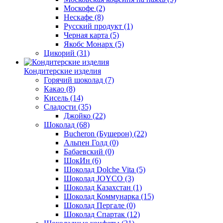
Москофе
(2)
Нескафе
(8)
Русский продукт
(1)
Черная карта
(5)
Якобс Монарх
(5)
Цикорий
(31)
Кондитерские изделия
Горячий шоколад
(7)
Какао
(8)
Кисель
(14)
Сладости
(35)
Джойко
(22)
Шоколад
(68)
Bucheron (Бушерон)
(22)
Альпен Голд
(0)
Бабаевский
(0)
ШокИн
(6)
Шоколад Dolche Vita
(5)
Шоколад JOYCO
(3)
Шоколад Казахстан
(1)
Шоколад Коммунарка
(15)
Шоколад Пергале
(0)
Шоколад Спартак
(12)