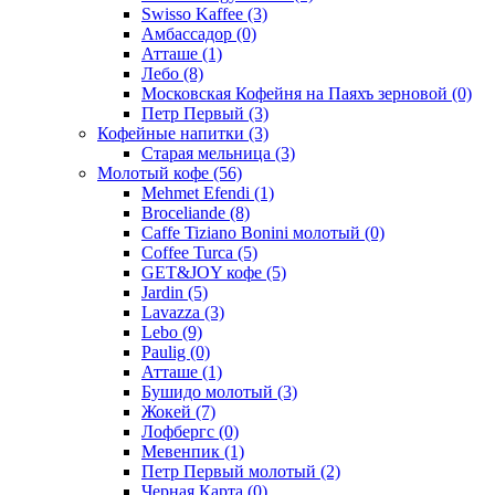
Swisso Kaffee
(3)
Амбассадор
(0)
Атташе
(1)
Лебо
(8)
Московская Кофейня на Паяхъ зерновой
(0)
Петр Первый
(3)
Кофейные напитки
(3)
Старая мельница
(3)
Молотый кофе
(56)
Mehmet Efendi
(1)
Broceliande
(8)
Caffe Tiziano Bonini молотый
(0)
Coffee Turca
(5)
GET&JOY кофе
(5)
Jardin
(5)
Lavazza
(3)
Lebo
(9)
Paulig
(0)
Атташе
(1)
Бушидо молотый
(3)
Жокей
(7)
Лофбергс
(0)
Мевенпик
(1)
Петр Первый молотый
(2)
Черная Карта
(0)