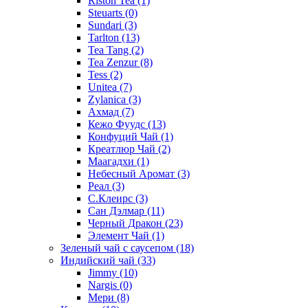
Riston Tea
(1)
Steuarts
(0)
Sundari
(3)
Tarlton
(13)
Tea Tang
(2)
Tea Zenzur
(8)
Tess
(2)
Unitea
(7)
Zylanica
(3)
Ахмад
(7)
Кежо Фуудс
(13)
Конфуций Чай
(1)
Креатлюр Чай
(2)
Маагадхи
(1)
Небесный Аромат
(3)
Реал
(3)
С.Клеирс
(3)
Сан Дэлмар
(11)
Черный Дракон
(23)
Элемент Чай
(1)
Зеленый чай с саусепом
(18)
Индийский чай
(33)
Jimmy
(10)
Nargis
(0)
Мери
(8)