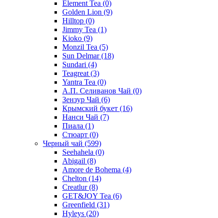
Element Tea
(0)
Golden Lion
(9)
Hilltop
(0)
Jimmy Tea
(1)
Kioko
(9)
Monzil Tea
(5)
Sun Delmar
(18)
Sundari
(4)
Teagreat
(3)
Yantra Tea
(0)
А.П. Селиванов Чай
(0)
Зензур Чай
(6)
Крымский букет
(16)
Нанси Чай
(7)
Пиала
(1)
Стюарт
(0)
Черный чай
(599)
Seehahela
(0)
Abigail
(8)
Amore de Bohema
(4)
Chelton
(14)
Creatlur
(8)
GET&JOY Tea
(6)
Greenfield
(31)
Hyleys
(20)