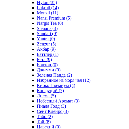
Hyton
(35)
Lakruti
(14)
Monzil
(11)
Nansi Premium
(5)
Nargis Tea
(0)
Steuarts
(3)
Sundari
(9)
Yantra
(0)
Zenzur
(5)
Акбар
(9)
Баттлер
(1)
Бета
(9)
Бонтон
(0)
Джимми
(9)
Зеленая Панда
(2)
Избранное из моря чая
(12)
Киоко Премиум
(4)
Конфуций
(7)
Лисма
(5)
Небесный Аромат
(3)
Пиала Голд
(3)
Сент Клеирс
(3)
Табо
(2)
Той
(8)
Царский
(0)