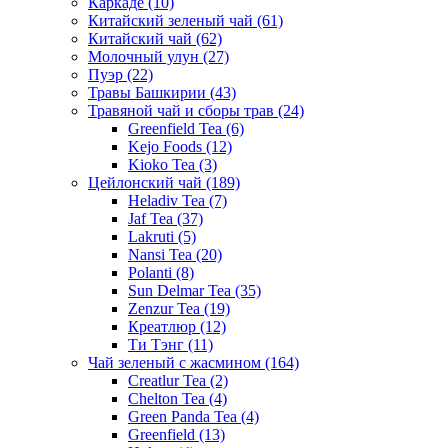
Каркаде
(10)
Китайский зеленый чай
(61)
Китайский чай
(62)
Молочный улун
(27)
Пуэр
(22)
Травы Башкирии
(43)
Травяной чай и сборы трав
(24)
Greenfield Tea
(6)
Kejo Foods
(12)
Kioko Tea
(3)
Цейлонский чай
(189)
Heladiv Tea
(7)
Jaf Tea
(37)
Lakruti
(5)
Nansi Tea
(20)
Polanti
(8)
Sun Delmar Tea
(35)
Zenzur Tea
(19)
Креатлюр
(12)
Ти Тэнг
(11)
Чай зеленый с жасмином
(164)
Creatlur Tea
(2)
Chelton Tea
(4)
Green Panda Tea
(4)
Greenfield
(13)