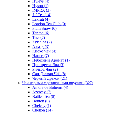
Hyleys
(4)
Hyson
(1)
IMPRA
(3)
Jaf Tea
(14)
Lakruti
(4)
London Tea Club
(0)
Plum Snow
(6)
Tarlton
(6)
Tess
(7)
Zylanica
(2)
Ахмад
(3)
Киоко Чай
(4)
Нанси
(7)
Небесный Аромат
(1)
Принцесса Ява
(3)
Ричард Чай
(2)
Сан Дэлмар Чай
(8)
Черный Дракон
(21)
Чай черный с различными вкусами
(327)
Amore de Bohema
(4)
Azercay
(7)
Battler Tea
(0)
Bonton
(0)
Chelcey
(1)
Chelton
(14)