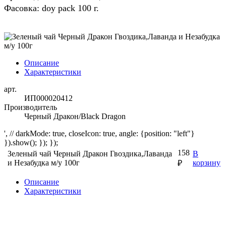
Фасовка: doy pack 100 г.
Описание
Характеристики
арт.
ИП000020412
Производитель
Черный Дракон/Black Dragon
', // darkMode: true, closeIcon: true, angle: {position: "left"}
}).show(); }); });
158
Зеленый чай Черный Дракон Гвоздика,Лаванда
В
и Незабудка м/у 100г
корзину
₽
Описание
Характеристики