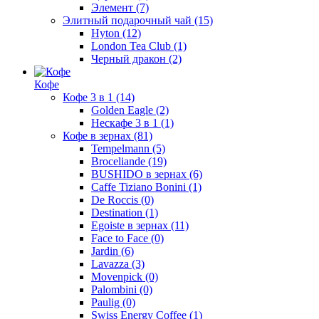
Элемент
(7)
Элитный подарочный чай
(15)
Hyton
(12)
London Tea Club
(1)
Черный дракон
(2)
Кофе
Кофе 3 в 1
(14)
Golden Eagle
(2)
Нескафе 3 в 1
(1)
Кофе в зернах
(81)
Tempelmann
(5)
Broceliande
(19)
BUSHIDO в зернах
(6)
Caffe Tiziano Bonini
(1)
De Roccis
(0)
Destination
(1)
Egoiste в зернах
(11)
Face to Face
(0)
Jardin
(6)
Lavazza
(3)
Movenpick
(0)
Palombini
(0)
Paulig
(0)
Swiss Energy Coffee
(1)