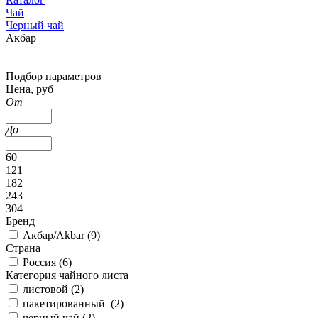
Чай
Черный чай
Акбар
Подбор параметров
Цена, руб
От
До
60
121
182
243
304
Бренд
Акбар/Akbar (
9
)
Страна
Россия (
6
)
Категория чайного листа
листовой (
2
)
пакетированный (
2
)
черный чай (
2
)