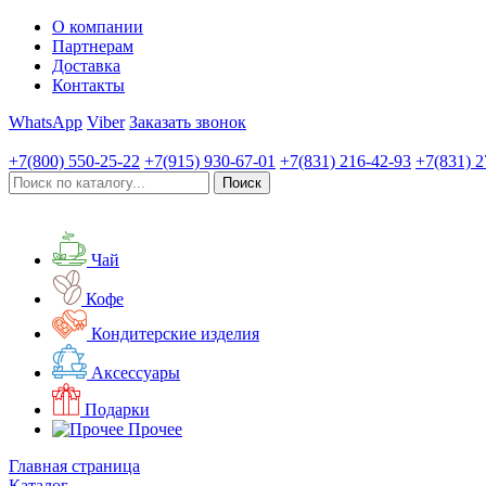
О компании
Партнерам
Доставка
Контакты
WhatsApp
Viber
Заказать звонок
+7(800)
550-25-22
+7(915)
930-67-01
+7(831)
216-42-93
+7(831)
2
Чай
Кофе
Кондитерские изделия
Аксессуары
Подарки
Прочее
Главная страница
Каталог