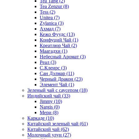
Tea Tang
(2)
Tea Zenzur
(8)
Tess
(2)
Unitea
(7)
Zylanica
(3)
Ахмад
(7)
Кежо Фуудс
(13)
Конфуций Чай
(1)
Креатлюр Чай
(2)
Маагадхи
(1)
Небесный Аромат
(3)
Реал
(3)
С.Клеирс
(3)
Сан Дэлмар
(11)
Черный Дракон
(23)
Элемент Чай
(1)
Зеленый чай с саусепом
(18)
Индийский чай
(33)
Jimmy
(10)
Nargis
(0)
Мери
(8)
Каркаде
(10)
Китайский зеленый чай
(61)
Китайский чай
(62)
Молочный улун
(27)