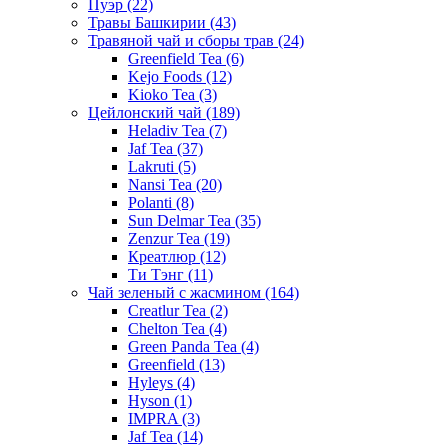
Пуэр
(22)
Травы Башкирии
(43)
Травяной чай и сборы трав
(24)
Greenfield Tea
(6)
Kejo Foods
(12)
Kioko Tea
(3)
Цейлонский чай
(189)
Heladiv Tea
(7)
Jaf Tea
(37)
Lakruti
(5)
Nansi Tea
(20)
Polanti
(8)
Sun Delmar Tea
(35)
Zenzur Tea
(19)
Креатлюр
(12)
Ти Тэнг
(11)
Чай зеленый с жасмином
(164)
Creatlur Tea
(2)
Chelton Tea
(4)
Green Panda Tea
(4)
Greenfield
(13)
Hyleys
(4)
Hyson
(1)
IMPRA
(3)
Jaf Tea
(14)