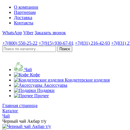
О компании
Партнерам
Доставка
Контакты
WhatsApp
Viber
Заказать звонок
+7(800)
550-25-22
+7(915)
930-67-01
+7(831)
216-42-93
+7(831)
2
Чай
Кофе
Кондитерские изделия
Аксессуары
Подарки
Прочее
Главная страница
Каталог
Чай
Черный чай Акбар т/у