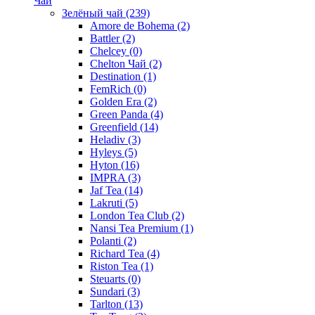
Чай
Зелёный чай
(239)
Amore de Bohema
(2)
Battler
(2)
Chelcey
(0)
Chelton Чай
(2)
Destination
(1)
FemRich
(0)
Golden Era
(2)
Green Panda
(4)
Greenfield
(14)
Heladiv
(3)
Hyleys
(5)
Hyton
(16)
IMPRA
(3)
Jaf Tea
(14)
Lakruti
(5)
London Tea Club
(2)
Nansi Tea Premium
(1)
Polanti
(2)
Richard Tea
(4)
Riston Tea
(1)
Steuarts
(0)
Sundari
(3)
Tarlton
(13)