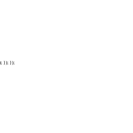
; }); });