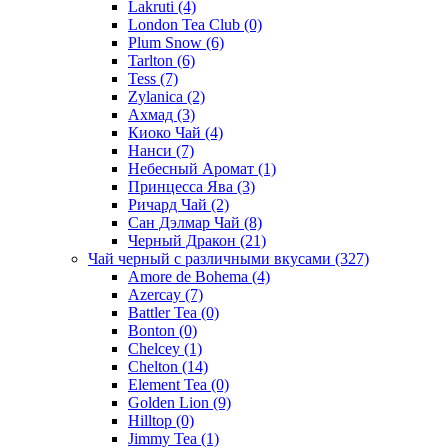
Lakruti
(4)
London Tea Club
(0)
Plum Snow
(6)
Tarlton
(6)
Tess
(7)
Zylanica
(2)
Ахмад
(3)
Киоко Чай
(4)
Нанси
(7)
Небесный Аромат
(1)
Принцесса Ява
(3)
Ричард Чай
(2)
Сан Дэлмар Чай
(8)
Черный Дракон
(21)
Чай черный с различными вкусами
(327)
Amore de Bohema
(4)
Azercay
(7)
Battler Tea
(0)
Bonton
(0)
Chelcey
(1)
Chelton
(14)
Element Tea
(0)
Golden Lion
(9)
Hilltop
(0)
Jimmy Tea
(1)