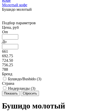
Кофе
Молотый кофе
Бушидо молотый
Подбор параметров
Цена, руб
От
До
661
692.75
724.50
756.25
788
Бренд
Бушидо/Bushido (
3
)
Страна
Нидерланды (
3
)
Бушидо молотый