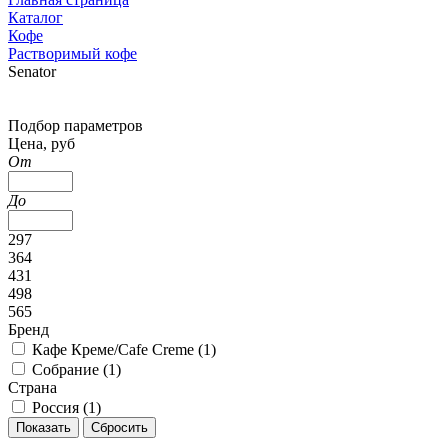
Каталог
Кофе
Растворимый кофе
Senator
Подбор параметров
Цена, руб
От
До
297
364
431
498
565
Бренд
Кафе Креме/Cafe Creme (
1
)
Собрание (
1
)
Страна
Россия (
1
)