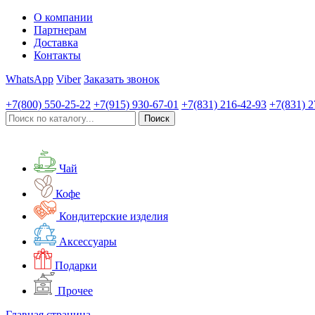
О компании
Партнерам
Доставка
Контакты
WhatsApp
Viber
Заказать звонок
+7(800)
550-25-22
+7(915)
930-67-01
+7(831)
216-42-93
+7(831)
2
Чай
Кофе
Кондитерские изделия
Аксессуары
Подарки
Прочее
Главная страница