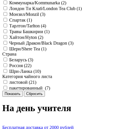
Коммунарка/Kommunarka (
2
)
Лондон Ти Клаб/London Tea Club (
1
)
Монзил/Monzil (
3
)
Спартак (
1
)
Тарлтон/Tarlton (
4
)
Травы Башкирии (
1
)
Хайтон/Hyton (
2
)
Черный Дракон/Black Dragon (
3
)
Шери/Shere Tea (
1
)
Страна
Беларусь (
3
)
Россия (
22
)
Шри-Ланка (
10
)
Категория чайного листа
листовой (
21
)
пакетированный (
7
)
На день учителя
Бесплатная доставка
от 2000 рублей