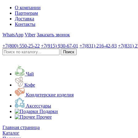
О компании
Партнерам
Доставка
Контакты
WhatsApp
Viber
Заказать звонок
+7(800)
550-25-22
+7(915)
930-67-01
+7(831)
216-42-93
+7(831)
2
Чай
Кофе
Кондитерские изделия
Аксессуары
Подарки
Прочее
Главная страница
Каталог