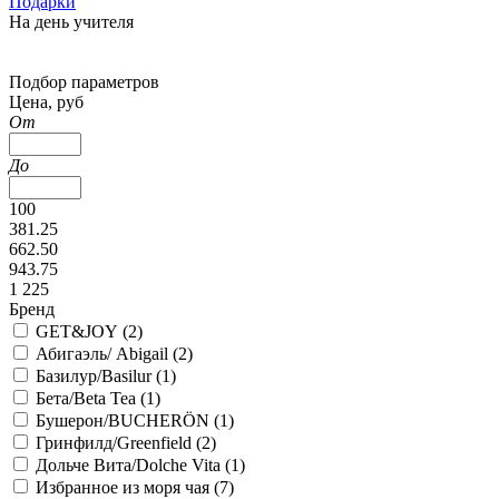
Подарки
На день учителя
Подбор параметров
Цена, руб
От
До
100
381.25
662.50
943.75
1 225
Бренд
GET&JOY (
2
)
Абигаэль/ Abigail (
2
)
Базилур/Basilur (
1
)
Бета/Beta Tea (
1
)
Бушерон/BUCHERÖN (
1
)
Гринфилд/Greenfield (
2
)
Дольче Вита/Dolche Vita (
1
)
Избранное из моря чая (
7
)