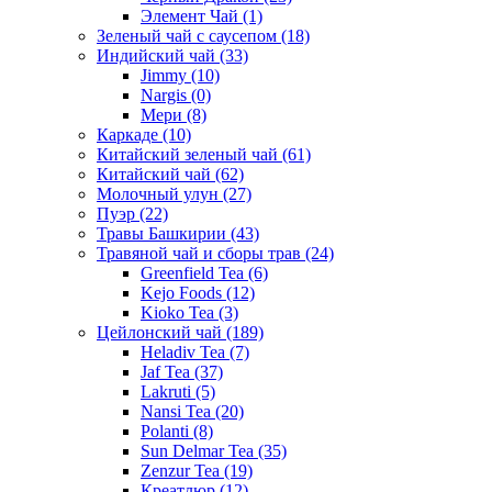
Элемент Чай
(1)
Зеленый чай с саусепом
(18)
Индийский чай
(33)
Jimmy
(10)
Nargis
(0)
Мери
(8)
Каркаде
(10)
Китайский зеленый чай
(61)
Китайский чай
(62)
Молочный улун
(27)
Пуэр
(22)
Травы Башкирии
(43)
Травяной чай и сборы трав
(24)
Greenfield Tea
(6)
Kejo Foods
(12)
Kioko Tea
(3)
Цейлонский чай
(189)
Heladiv Tea
(7)
Jaf Tea
(37)
Lakruti
(5)
Nansi Tea
(20)
Polanti
(8)
Sun Delmar Tea
(35)
Zenzur Tea
(19)
Креатлюр
(12)