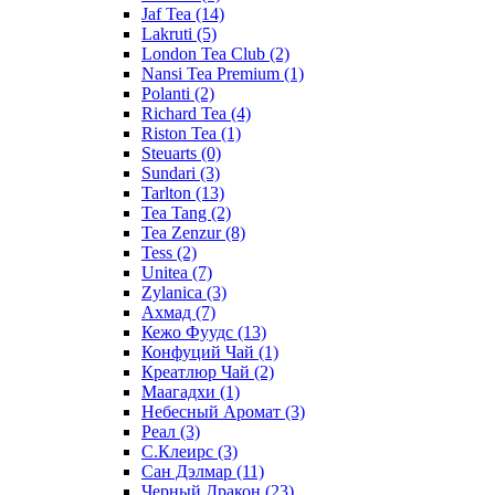
Jaf Tea
(14)
Lakruti
(5)
London Tea Club
(2)
Nansi Tea Premium
(1)
Polanti
(2)
Richard Tea
(4)
Riston Tea
(1)
Steuarts
(0)
Sundari
(3)
Tarlton
(13)
Tea Tang
(2)
Tea Zenzur
(8)
Tess
(2)
Unitea
(7)
Zylanica
(3)
Ахмад
(7)
Кежо Фуудс
(13)
Конфуций Чай
(1)
Креатлюр Чай
(2)
Маагадхи
(1)
Небесный Аромат
(3)
Реал
(3)
С.Клеирс
(3)
Сан Дэлмар
(11)
Черный Дракон
(23)