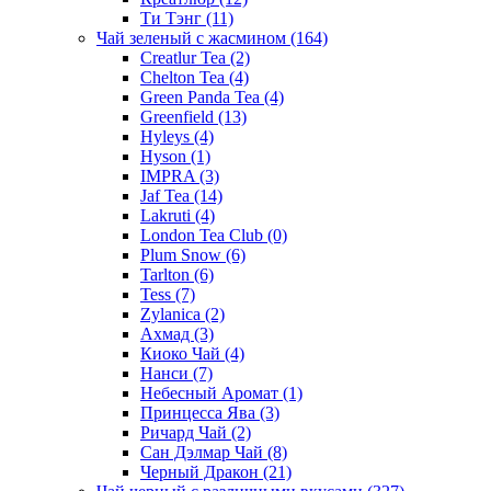
Ти Тэнг
(11)
Чай зеленый с жасмином
(164)
Creatlur Tea
(2)
Chelton Tea
(4)
Green Panda Tea
(4)
Greenfield
(13)
Hyleys
(4)
Hyson
(1)
IMPRA
(3)
Jaf Tea
(14)
Lakruti
(4)
London Tea Club
(0)
Plum Snow
(6)
Tarlton
(6)
Tess
(7)
Zylanica
(2)
Ахмад
(3)
Киоко Чай
(4)
Нанси
(7)
Небесный Аромат
(1)
Принцесса Ява
(3)
Ричард Чай
(2)
Сан Дэлмар Чай
(8)
Черный Дракон
(21)