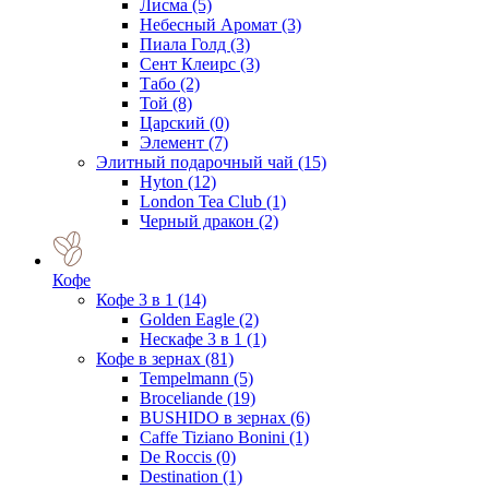
Лисма
(5)
Небесный Аромат
(3)
Пиала Голд
(3)
Сент Клеирс
(3)
Табо
(2)
Той
(8)
Царский
(0)
Элемент
(7)
Элитный подарочный чай
(15)
Hyton
(12)
London Tea Club
(1)
Черный дракон
(2)
Кофе
Кофе 3 в 1
(14)
Golden Eagle
(2)
Нескафе 3 в 1
(1)
Кофе в зернах
(81)
Tempelmann
(5)
Broceliande
(19)
BUSHIDO в зернах
(6)
Caffe Tiziano Bonini
(1)
De Roccis
(0)
Destination
(1)