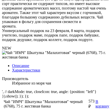
сорт практически не содержит типсов, но имеет высокое
содержание ароматических масел, поэтому настой чая очень
ароматен. Также этот чай характерен вкусом с горчинкой,
благодаря большому содержанию дубильных веществ. Чай
упакован в фольгу для сохранения свежести и
аромата.
Универсальный подарок на 23 февраля, 8 марта, подарок
учителю, подарок маме, подарок папе, подарок бабушке,
подарок дедушке, подарок коллеге, подарок подруге.
NEW
Описание
Характеристики
Производитель
Избранное из моря чая
', // darkMode: true, closeIcon: true, angle: {position: "left"}
}).show(); }); });
573
Чай "ИМЧ" Шкатулка "Малахитовая" черный
В
(6768), 75 г. жестяная банка
корзину
₽