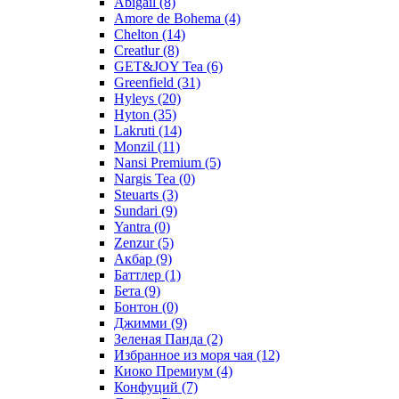
Abigail
(8)
Amore de Bohema
(4)
Chelton
(14)
Creatlur
(8)
GET&JOY Tea
(6)
Greenfield
(31)
Hyleys
(20)
Hyton
(35)
Lakruti
(14)
Monzil
(11)
Nansi Premium
(5)
Nargis Tea
(0)
Steuarts
(3)
Sundari
(9)
Yantra
(0)
Zenzur
(5)
Акбар
(9)
Баттлер
(1)
Бета
(9)
Бонтон
(0)
Джимми
(9)
Зеленая Панда
(2)
Избранное из моря чая
(12)
Киоко Премиум
(4)
Конфуций
(7)