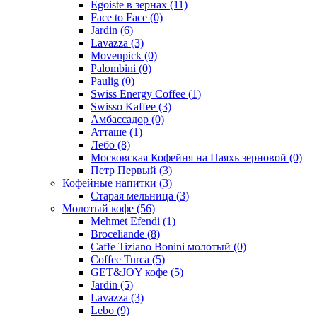
Egoiste в зернах
(11)
Face to Face
(0)
Jardin
(6)
Lavazza
(3)
Movenpick
(0)
Palombini
(0)
Paulig
(0)
Swiss Energy Coffee
(1)
Swisso Kaffee
(3)
Амбассадор
(0)
Атташе
(1)
Лебо
(8)
Московская Кофейня на Паяхъ зерновой
(0)
Петр Первый
(3)
Кофейные напитки
(3)
Старая мельница
(3)
Молотый кофе
(56)
Mehmet Efendi
(1)
Broceliande
(8)
Caffe Tiziano Bonini молотый
(0)
Coffee Turca
(5)
GET&JOY кофе
(5)
Jardin
(5)
Lavazza
(3)
Lebo
(9)