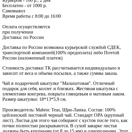
Курьером - 100 р., 2 дня
Бесплатно
- от 1000 р.
Самовывоз
Время работы
с 8:00 до 16:00
Оплата осуществляется
при получении
Доставка:
по России
Доставка по России возможна курьерской службой СДЕК,
транспортной компанией(100% предоплата) либо Почтой
России (наложенный платеж)
Стоимость доставки ТК рассчитывается индивидуально и
зависит от веса и объема посылки, а также суммы заказа.
Чай в подарочной шкатулке "Малахитовая". Отличный
подарок для себя, коллег и близких. Жестяная шкатулка с
элементами конгрева, покрыта глянцевым и матовым лаком.
Размер шкатулки: 18*13*5,9 см.
Производитель: Mabroc Teas, Шри-Ланка. Состав: 100%
цейлонский листовой черный чай. Стандарт ОРА (крупный
лист). Листья для этого чая собирают с кустов после того, как
почки полностью раскрываются. В сухой заварке листья
должны быть крупными (от 8 до 15 мм) и однородными. Этот