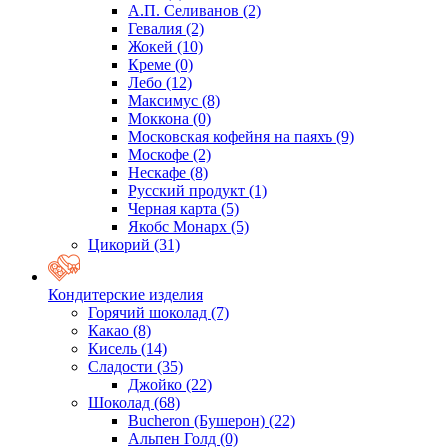
А.П. Селиванов
(2)
Гевалия
(2)
Жокей
(10)
Креме
(0)
Лебо
(12)
Максимус
(8)
Моккона
(0)
Московская кофейня на паяхъ
(9)
Москофе
(2)
Нескафе
(8)
Русский продукт
(1)
Черная карта
(5)
Якобс Монарх
(5)
Цикорий
(31)
Кондитерские изделия
Горячий шоколад
(7)
Какао
(8)
Кисель
(14)
Сладости
(35)
Джойко
(22)
Шоколад
(68)
Bucheron (Бушерон)
(22)
Альпен Голд
(0)