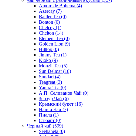
Чай черный с различными вкусами
(327)
Amore de Bohema
(4)
Azercay
(7)
Battler Tea
(0)
Bonton
(0)
Chelcey
(1)
Chelton
(14)
Element Tea
(0)
Golden Lion
(9)
Hilltop
(0)
Jimmy Tea
(1)
Kioko
(9)
Monzil Tea
(5)
Sun Delmar
(18)
Sundari
(4)
Teagreat
(3)
Yantra Tea
(0)
А.П. Селиванов Чай
(0)
Зензур Чай
(6)
Крымский букет
(16)
Нанси Чай
(7)
Пиала
(1)
Стюарт
(0)
Черный чай
(599)
Seehahela
(0)