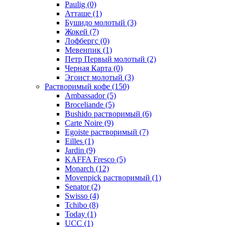
Paulig
(0)
Атташе
(1)
Бушидо молотый
(3)
Жокей
(7)
Лофбергс
(0)
Мевенпик
(1)
Петр Первый молотый
(2)
Черная Карта
(0)
Эгоист молотый
(3)
Растворимый кофе
(150)
Ambassador
(5)
Broceliande
(5)
Bushido растворимый
(6)
Carte Noire
(9)
Egoiste растворимый
(7)
Eilles
(1)
Jardin
(9)
KAFFA Fresco
(5)
Monarch
(12)
Movenpick растворимый
(1)
Senator
(2)
Swisso
(4)
Tchibo
(8)
Today
(1)
UCC
(1)