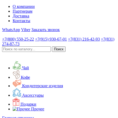
О компании
Партнерам
Доставка
Контакты
WhatsApp
Viber
Заказать звонок
+7(800)
550-25-22
+7(915)
930-67-01
+7(831)
216-42-93
+7(831)
274-87-73
Чай
Кофе
Кондитерские изделия
Аксессуары
Подарки
Прочее
Главная страница