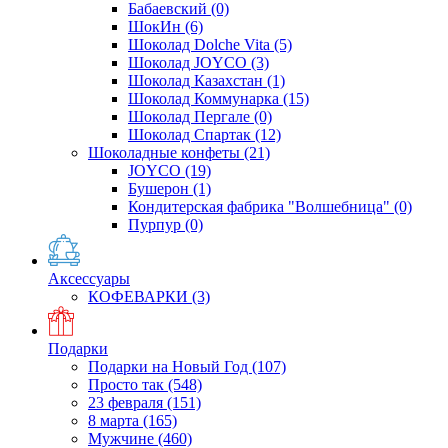
Бабаевский
(0)
ШокИн
(6)
Шоколад Dolche Vita
(5)
Шоколад JOYCO
(3)
Шоколад Казахстан
(1)
Шоколад Коммунарка
(15)
Шоколад Пергале
(0)
Шоколад Спартак
(12)
Шоколадные конфеты
(21)
JOYCO
(19)
Бушерон
(1)
Кондитерская фабрика "Волшебница"
(0)
Пурпур
(0)
Аксессуары
КОФЕВАРКИ
(3)
Подарки
Подарки на Новый Год
(107)
Просто так
(548)
23 февраля
(151)
8 марта
(165)
Мужчине
(460)