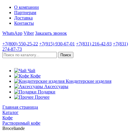
О компании
Партнерам
Доставка
Контакты
WhatsApp
Viber
Заказать звонок
+7(800)
550-25-22
+7(915)
930-67-01
+7(831)
216-42-93
+7(831)
274-87-73
Чай
Кофе
Кондитерские изделия
Аксессуары
Подарки
Прочее
Главная страница
Каталог
Кофе
Растворимый кофе
Broceliande