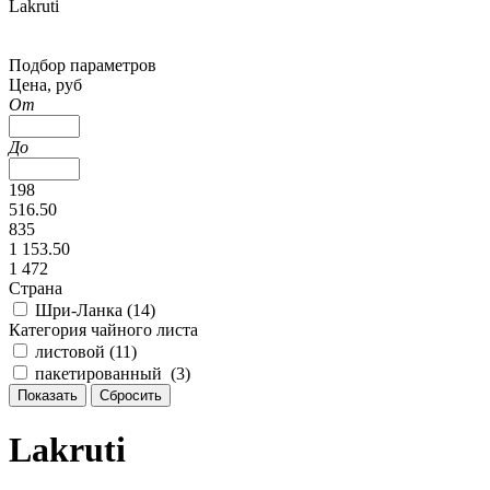
Lakruti
Подбор параметров
Цена, руб
От
До
198
516.50
835
1 153.50
1 472
Страна
Шри-Ланка (
14
)
Категория чайного листа
листовой (
11
)
пакетированный (
3
)
Lakruti