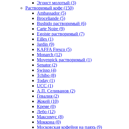
Эгоист молотый
(3)
Растворимый кофе
(150)
Ambassador
(5)
Broceliande
(5)
Bushido растворимый
(6)
Carte Noire
(9)
Egoiste растворимый
(7)
Eilles
(1)
Jardin
(9)
KAFFA Fresco
(5)
Monarch
(12)
Movenpick растворимый
(1)
Senator
(2)
Swisso
(4)
Tchibo
(8)
Today
(1)
UCC
(1)
А.П. Селиванов
(2)
Гевалия
(2)
Жокей
(10)
Креме
(0)
Лебо
(12)
Максимус
(8)
Моккона
(0)
Московская кофейня на паяхъ
(9)