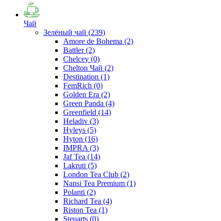
Чай
Зелёный чай
(239)
Amore de Bohema
(2)
Battler
(2)
Chelcey
(0)
Chelton Чай
(2)
Destination
(1)
FemRich
(0)
Golden Era
(2)
Green Panda
(4)
Greenfield
(14)
Heladiv
(3)
Hyleys
(5)
Hyton
(16)
IMPRA
(3)
Jaf Tea
(14)
Lakruti
(5)
London Tea Club
(2)
Nansi Tea Premium
(1)
Polanti
(2)
Richard Tea
(4)
Riston Tea
(1)
Steuarts
(0)