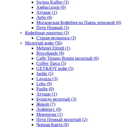
Swisso Kaffee
(3)
Амбассадор
(0)
Атташе
(1)
Лебо
(8)
Московская Кофейня на Паяхъ зерновой
(0)
Петр Первый
(3)
Кофейные напитки
(3)
Старая мельница
(3)
Молотый кофе
(56)
Mehmet Efendi
(1)
Broceliande
(8)
Caffe Tiziano Bonini молотый
(0)
Coffee Turca
(5)
GET&JOY кофе
(5)
Jardin
(5)
Lavazza
(3)
Lebo
(9)
Paulig
(0)
Атташе
(1)
Бушидо молотый
(3)
Жокей
(7)
Лофбергс
(0)
Мевенпик
(1)
Петр Первый молотый
(2)
Черная Карта
(0)