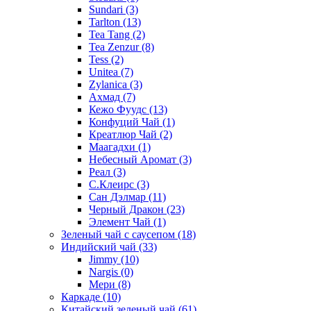
Sundari
(3)
Tarlton
(13)
Tea Tang
(2)
Tea Zenzur
(8)
Tess
(2)
Unitea
(7)
Zylanica
(3)
Ахмад
(7)
Кежо Фуудс
(13)
Конфуций Чай
(1)
Креатлюр Чай
(2)
Маагадхи
(1)
Небесный Аромат
(3)
Реал
(3)
С.Клеирс
(3)
Сан Дэлмар
(11)
Черный Дракон
(23)
Элемент Чай
(1)
Зеленый чай с саусепом
(18)
Индийский чай
(33)
Jimmy
(10)
Nargis
(0)
Мери
(8)
Каркаде
(10)
Китайский зеленый чай
(61)