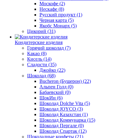
Москофе
(2)
Нескафе
(8)
Русский продукт
(1)
Черная карта
(5)
Якобс Монарх
(5)
Цикорий
(31)
Кондитерские изделия
Горячий шоколад
(7)
Какао
(8)
Кисель
(14)
Сладости
(35)
Джойко
(22)
Шоколад
(68)
Bucheron (Бушерон)
(22)
Альпен Голд
(0)
Бабаевский
(0)
ШокИн
(6)
Шоколад Dolche Vita
(5)
Шоколад JOYCO
(3)
Шоколад Казахстан
(1)
Шоколад Коммунарка
(15)
Шоколад Пергале
(0)
Шоколад Спартак
(12)
Шоколадные конфеты
(21)