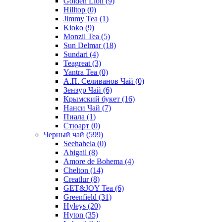
Golden Lion
(9)
Hilltop
(0)
Jimmy Tea
(1)
Kioko
(9)
Monzil Tea
(5)
Sun Delmar
(18)
Sundari
(4)
Teagreat
(3)
Yantra Tea
(0)
А.П. Селиванов Чай
(0)
Зензур Чай
(6)
Крымский букет
(16)
Нанси Чай
(7)
Пиала
(1)
Стюарт
(0)
Черный чай
(599)
Seehahela
(0)
Abigail
(8)
Amore de Bohema
(4)
Chelton
(14)
Creatlur
(8)
GET&JOY Tea
(6)
Greenfield
(31)
Hyleys
(20)
Hyton
(35)