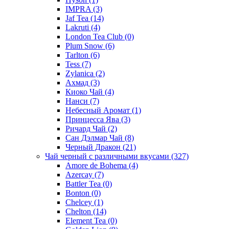
IMPRA
(3)
Jaf Tea
(14)
Lakruti
(4)
London Tea Club
(0)
Plum Snow
(6)
Tarlton
(6)
Tess
(7)
Zylanica
(2)
Ахмад
(3)
Киоко Чай
(4)
Нанси
(7)
Небесный Аромат
(1)
Принцесса Ява
(3)
Ричард Чай
(2)
Сан Дэлмар Чай
(8)
Черный Дракон
(21)
Чай черный с различными вкусами
(327)
Amore de Bohema
(4)
Azercay
(7)
Battler Tea
(0)
Bonton
(0)
Chelcey
(1)
Chelton
(14)
Element Tea
(0)