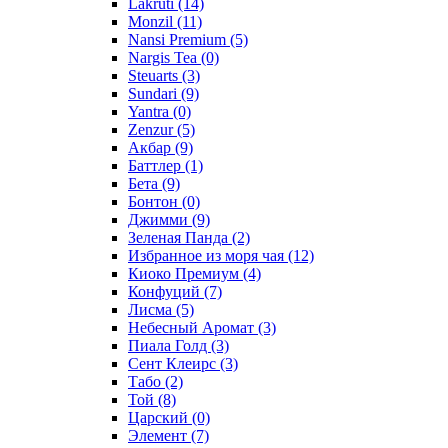
Lakruti
(14)
Monzil
(11)
Nansi Premium
(5)
Nargis Tea
(0)
Steuarts
(3)
Sundari
(9)
Yantra
(0)
Zenzur
(5)
Акбар
(9)
Баттлер
(1)
Бета
(9)
Бонтон
(0)
Джимми
(9)
Зеленая Панда
(2)
Избранное из моря чая
(12)
Киоко Премиум
(4)
Конфуций
(7)
Лисма
(5)
Небесный Аромат
(3)
Пиала Голд
(3)
Сент Клеирс
(3)
Табо
(2)
Той
(8)
Царский
(0)
Элемент
(7)