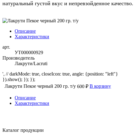
натуральный густой вкус и непревзойденное качество.
Описание
Характеристики
арт.
УТ000000929
Производитель
Лакрути/Lacruti
', // darkMode: true, closeIcon: true, angle: {position: "left"}
}).show(); }); });
Лакрути Пекое черный 200 гр. т/у
В корзину
600 ₽
Описание
Характеристики
Каталог продукции