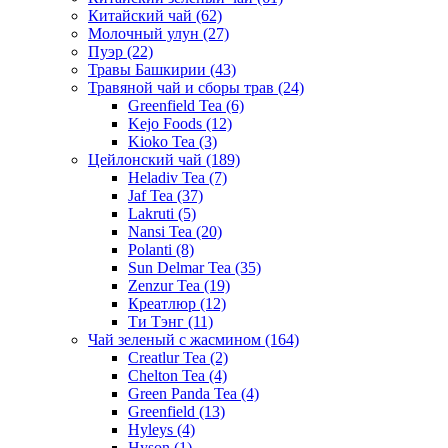
Китайский чай
(62)
Молочный улун
(27)
Пуэр
(22)
Травы Башкирии
(43)
Травяной чай и сборы трав
(24)
Greenfield Tea
(6)
Kejo Foods
(12)
Kioko Tea
(3)
Цейлонский чай
(189)
Heladiv Tea
(7)
Jaf Tea
(37)
Lakruti
(5)
Nansi Tea
(20)
Polanti
(8)
Sun Delmar Tea
(35)
Zenzur Tea
(19)
Креатлюр
(12)
Ти Тэнг
(11)
Чай зеленый с жасмином
(164)
Creatlur Tea
(2)
Chelton Tea
(4)
Green Panda Tea
(4)
Greenfield
(13)
Hyleys
(4)
Hyson
(1)