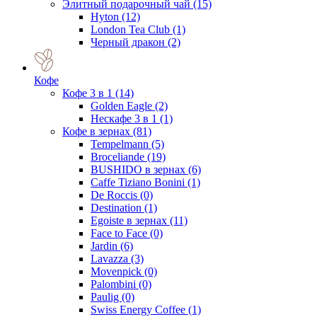
Элитный подарочный чай
(15)
Hyton
(12)
London Tea Club
(1)
Черный дракон
(2)
Кофе
Кофе 3 в 1
(14)
Golden Eagle
(2)
Нескафе 3 в 1
(1)
Кофе в зернах
(81)
Tempelmann
(5)
Broceliande
(19)
BUSHIDO в зернах
(6)
Caffe Tiziano Bonini
(1)
De Roccis
(0)
Destination
(1)
Egoiste в зернах
(11)
Face to Face
(0)
Jardin
(6)
Lavazza
(3)
Movenpick
(0)
Palombini
(0)
Paulig
(0)
Swiss Energy Coffee
(1)