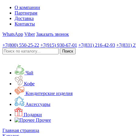
О компании
Партнерам
Доставка
Контакты
WhatsApp
Viber
Заказать звонок
+7(800)
550-25-22
+7(915)
930-67-01
+7(831)
216-42-93
+7(831)
2
Чай
Кофе
Кондитерские изделия
Аксессуары
Подарки
Прочее
Главная страница
Каталог