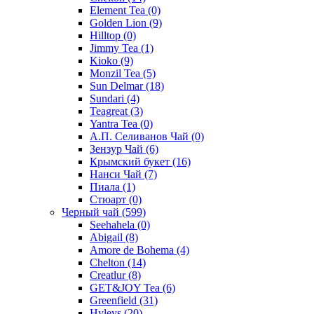
Element Tea
(0)
Golden Lion
(9)
Hilltop
(0)
Jimmy Tea
(1)
Kioko
(9)
Monzil Tea
(5)
Sun Delmar
(18)
Sundari
(4)
Teagreat
(3)
Yantra Tea
(0)
А.П. Селиванов Чай
(0)
Зензур Чай
(6)
Крымский букет
(16)
Нанси Чай
(7)
Пиала
(1)
Стюарт
(0)
Черный чай
(599)
Seehahela
(0)
Abigail
(8)
Amore de Bohema
(4)
Chelton
(14)
Creatlur
(8)
GET&JOY Tea
(6)
Greenfield
(31)
Hyleys
(20)