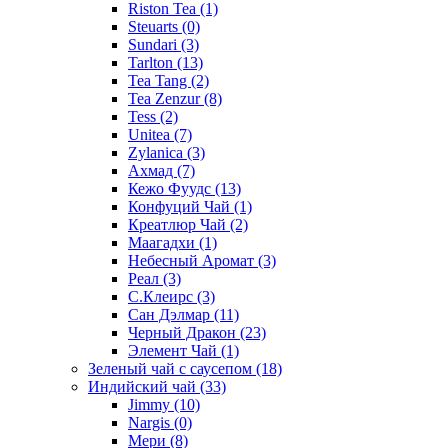
Riston Tea
(1)
Steuarts
(0)
Sundari
(3)
Tarlton
(13)
Tea Tang
(2)
Tea Zenzur
(8)
Tess
(2)
Unitea
(7)
Zylanica
(3)
Ахмад
(7)
Кежо Фуудс
(13)
Конфуций Чай
(1)
Креатлюр Чай
(2)
Маагадхи
(1)
Небесный Аромат
(3)
Реал
(3)
С.Клеирс
(3)
Сан Дэлмар
(11)
Черный Дракон
(23)
Элемент Чай
(1)
Зеленый чай с саусепом
(18)
Индийский чай
(33)
Jimmy
(10)
Nargis
(0)
Мери
(8)