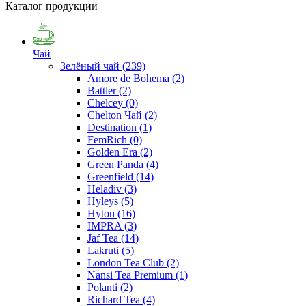
Каталог продукции
Чай
Зелёный чай
(239)
Amore de Bohema
(2)
Battler
(2)
Chelcey
(0)
Chelton Чай
(2)
Destination
(1)
FemRich
(0)
Golden Era
(2)
Green Panda
(4)
Greenfield
(14)
Heladiv
(3)
Hyleys
(5)
Hyton
(16)
IMPRA
(3)
Jaf Tea
(14)
Lakruti
(5)
London Tea Club
(2)
Nansi Tea Premium
(1)
Polanti
(2)
Richard Tea
(4)