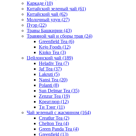
Каркаде
(10)
Китайский зеленый чай
(61)
Китайский чай
(62)
Молочный улун
(27)
Пуэр
(22)
Травы Башкирии
(43)
Травяной чай и сборы трав
(24)
Greenfield Tea
(6)
Kejo Foods
(12)
Kioko Tea
(3)
Цейлонский чай
(189)
Heladiv Tea
(7)
Jaf Tea
(37)
Lakruti
(5)
Nansi Tea
(20)
Polanti
(8)
Sun Delmar Tea
(35)
Zenzur Tea
(19)
Креатлюр
(12)
Ти Тэнг
(11)
Чай зеленый с жасмином
(164)
Creatlur Tea
(2)
Chelton Tea
(4)
Green Panda Tea
(4)
Greenfield
(13)