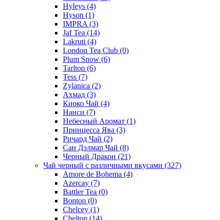
Hyleys
(4)
Hyson
(1)
IMPRA
(3)
Jaf Tea
(14)
Lakruti
(4)
London Tea Club
(0)
Plum Snow
(6)
Tarlton
(6)
Tess
(7)
Zylanica
(2)
Ахмад
(3)
Киоко Чай
(4)
Нанси
(7)
Небесный Аромат
(1)
Принцесса Ява
(3)
Ричард Чай
(2)
Сан Дэлмар Чай
(8)
Черный Дракон
(21)
Чай черный с различными вкусами
(327)
Amore de Bohema
(4)
Azercay
(7)
Battler Tea
(0)
Bonton
(0)
Chelcey
(1)
Chelton
(14)