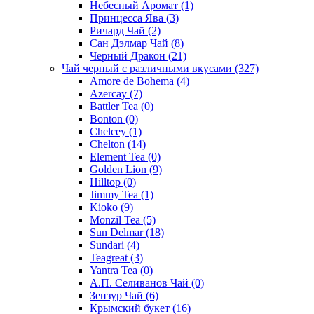
Небесный Аромат
(1)
Принцесса Ява
(3)
Ричард Чай
(2)
Сан Дэлмар Чай
(8)
Черный Дракон
(21)
Чай черный с различными вкусами
(327)
Amore de Bohema
(4)
Azercay
(7)
Battler Tea
(0)
Bonton
(0)
Chelcey
(1)
Chelton
(14)
Element Tea
(0)
Golden Lion
(9)
Hilltop
(0)
Jimmy Tea
(1)
Kioko
(9)
Monzil Tea
(5)
Sun Delmar
(18)
Sundari
(4)
Teagreat
(3)
Yantra Tea
(0)
А.П. Селиванов Чай
(0)
Зензур Чай
(6)
Крымский букет
(16)