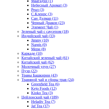
Маагадхи
(1)
Небесный Аромат
(3)
Реал
(3)
С.Клеирс
(3)
Сан Дэлмар
(11)
Черный Дракон
(23)
Элемент Чай
(1)
Зеленый чай с саусепом
(18)
Индийский чай
(33)
Jimmy
(10)
Nargis
(0)
Мери
(8)
Каркаде
(10)
Китайский зеленый чай
(61)
Китайский чай
(62)
Молочный улун
(27)
Пуэр
(22)
Травы Башкирии
(43)
Травяной чай и сборы трав
(24)
Greenfield Tea
(6)
Kejo Foods
(12)
Kioko Tea
(3)
Цейлонский чай
(189)
Heladiv Tea
(7)
Jaf Tea
(37)