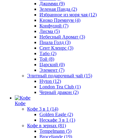
Джимми
(9)
Зеленая Панда
(2)
Избранное из моря чая
(12)
Киоко Премиум
(4)
Конфуций
(7)
Лисма
(5)
Небесный Аромат
(3)
Пиала Голд
(3)
Сент Клеирс
(3)
Табо
(2)
Той
(8)
Царский
(0)
Элемент
(7)
Элитный подарочный чай
(15)
Hyton
(12)
London Tea Club
(1)
Черный дракон
(2)
Кофе
Кофе 3 в 1
(14)
Golden Eagle
(2)
Нескафе 3 в 1
(1)
Кофе в зернах
(81)
Tempelmann
(5)
Broceliande
(19)