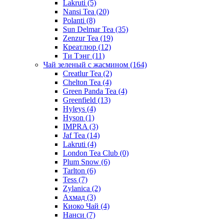
Lakruti
(5)
Nansi Tea
(20)
Polanti
(8)
Sun Delmar Tea
(35)
Zenzur Tea
(19)
Креатлюр
(12)
Ти Тэнг
(11)
Чай зеленый с жасмином
(164)
Creatlur Tea
(2)
Chelton Tea
(4)
Green Panda Tea
(4)
Greenfield
(13)
Hyleys
(4)
Hyson
(1)
IMPRA
(3)
Jaf Tea
(14)
Lakruti
(4)
London Tea Club
(0)
Plum Snow
(6)
Tarlton
(6)
Tess
(7)
Zylanica
(2)
Ахмад
(3)
Киоко Чай
(4)
Нанси
(7)