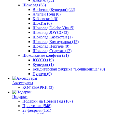
Джойко
(22)
Шоколад
(68)
Bucheron (Бушерон)
(22)
Альпен Голд
(0)
Бабаевский
(0)
ШокИн
(6)
Шоколад Dolche Vita
(5)
Шоколад JOYCO
(3)
Шоколад Казахстан
(1)
Шоколад Коммунарка
(15)
Шоколад Пергале
(0)
Шоколад Спартак
(12)
Шоколадные конфеты
(21)
JOYCO
(19)
Бушерон
(1)
Кондитерская фабрика "Волшебница"
(0)
Пурпур
(0)
Аксессуары
КОФЕВАРКИ
(3)
Подарки
Подарки на Новый Год
(107)
Просто так
(548)
23 февраля
(151)