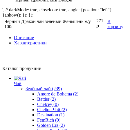
', // darkMode: true, closeIcon: true, angle: {position: "left"}
}).show(); }); });
271
Черный Дракон чай зеленый Женьшень м/у
В
100г
корзину
₽
Описание
Характеристики
Каталог продукции
Чай
Зелёный чай
(239)
Amore de Bohema
(2)
Battler
(2)
Chelcey
(0)
Chelton Чай
(2)
Destination
(1)
FemRich
(0)
Golden Era
(2)