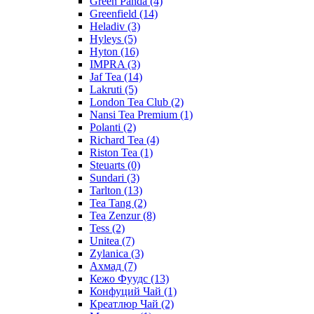
Green Panda
(4)
Greenfield
(14)
Heladiv
(3)
Hyleys
(5)
Hyton
(16)
IMPRA
(3)
Jaf Tea
(14)
Lakruti
(5)
London Tea Club
(2)
Nansi Tea Premium
(1)
Polanti
(2)
Richard Tea
(4)
Riston Tea
(1)
Steuarts
(0)
Sundari
(3)
Tarlton
(13)
Tea Tang
(2)
Tea Zenzur
(8)
Tess
(2)
Unitea
(7)
Zylanica
(3)
Ахмад
(7)
Кежо Фуудс
(13)
Конфуций Чай
(1)
Креатлюр Чай
(2)