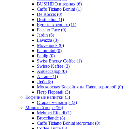
BUSHIDO в зернах
(6)
Caffe Tiziano Bonini
(1)
De Roccis
(0)
Destination
(1)
Egoiste в зернах
(11)
Face to Face
(0)
Jardin
(6)
Lavazza
(3)
Movenpick
(0)
Palombini
(0)
Paulig
(0)
Swiss Energy Coffee
(1)
Swisso Kaffee
(3)
Амбассадор
(0)
Атташе
(1)
Лебо
(8)
Московская Кофейня на Паяхъ зерновой
(0)
Петр Первый
(3)
Кофейные напитки
(3)
Старая мельница
(3)
Молотый кофе
(56)
Mehmet Efendi
(1)
Broceliande
(8)
Caffe Tiziano Bonini молотый
(0)
Coffee Turca
(5)