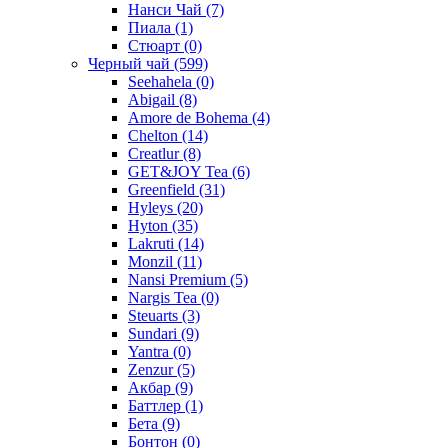
Нанси Чай
(7)
Пиала
(1)
Стюарт
(0)
Черный чай
(599)
Seehahela
(0)
Abigail
(8)
Amore de Bohema
(4)
Chelton
(14)
Creatlur
(8)
GET&JOY Tea
(6)
Greenfield
(31)
Hyleys
(20)
Hyton
(35)
Lakruti
(14)
Monzil
(11)
Nansi Premium
(5)
Nargis Tea
(0)
Steuarts
(3)
Sundari
(9)
Yantra
(0)
Zenzur
(5)
Акбар
(9)
Баттлер
(1)
Бета
(9)
Бонтон
(0)