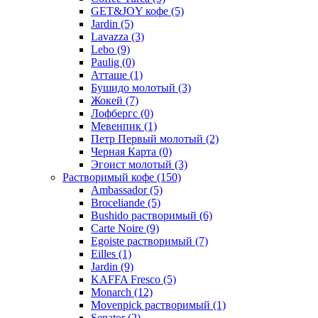
GET&JOY кофе
(5)
Jardin
(5)
Lavazza
(3)
Lebo
(9)
Paulig
(0)
Атташе
(1)
Бушидо молотый
(3)
Жокей
(7)
Лофбергс
(0)
Мевенпик
(1)
Петр Первый молотый
(2)
Черная Карта
(0)
Эгоист молотый
(3)
Растворимый кофе
(150)
Ambassador
(5)
Broceliande
(5)
Bushido растворимый
(6)
Carte Noire
(9)
Egoiste растворимый
(7)
Eilles
(1)
Jardin
(9)
KAFFA Fresco
(5)
Monarch
(12)
Movenpick растворимый
(1)
Senator
(2)