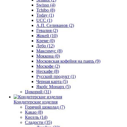
Swisso
(4)
Tchibo
(8)
Today
(1)
UCC
(1)
А.П. Селиванов
(2)
Гевалия
(2)
Жокей
(10)
Креме
(0)
Лебо
(12)
Максимус
(8)
Моккона
(0)
Московская кофейня на паяхъ
(9)
Москофе
(2)
Нескафе
(8)
Русский продукт
(1)
Черная карта
(5)
Якобс Монарх
(5)
Цикорий
(31)
Кондитерские изделия
Горячий шоколад
(7)
Какао
(8)
Кисель
(14)
Сладости
(35)