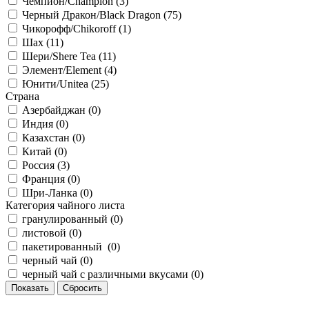
Чемпион/Сhampion (
3
)
Черный Дракон/Black Dragon (
75
)
Чикорофф/Chikoroff (
1
)
Шах (
11
)
Шери/Shere Tea (
11
)
Элемент/Element (
4
)
Юнити/Unitea (
25
)
Страна
Азербайджан (
0
)
Индия (
0
)
Казахстан (
0
)
Китай (
0
)
Россия (
3
)
Франция (
0
)
Шри-Ланка (
0
)
Категория чайного листа
гранулированный (
0
)
листовой (
0
)
пакетированный (
0
)
черный чай (
0
)
черный чай с различными вкусами (
0
)