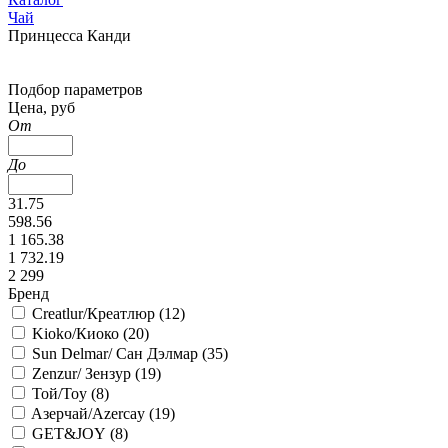
Чай
Принцесса Канди
Подбор параметров
Цена, руб
От
До
31.75
598.56
1 165.38
1 732.19
2 299
Бренд
Creatlur/Креатлюр (
12
)
Kioko/Киоко (
20
)
Sun Delmar/ Сан Дэлмар (
35
)
Zenzur/ Зензур (
19
)
Той/Toy (
8
)
Aзерчай/Azercay (
19
)
GET&JOY (
8
)