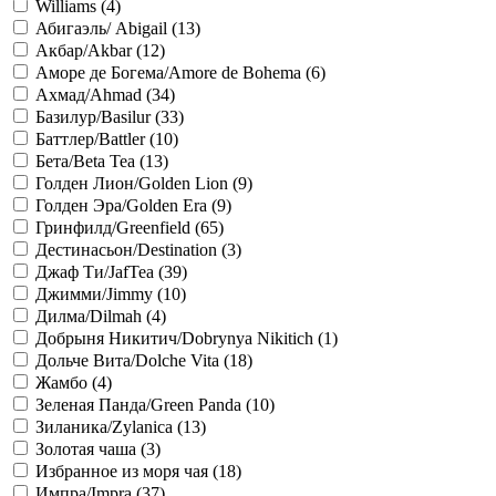
Williams (
4
)
Абигаэль/ Abigail (
13
)
Акбар/Akbar (
12
)
Аморе де Богема/Amore de Bohema (
6
)
Ахмад/Ahmad (
34
)
Базилур/Basilur (
33
)
Баттлер/Battler (
10
)
Бета/Beta Tea (
13
)
Голден Лион/Golden Lion (
9
)
Голден Эра/Golden Era (
9
)
Гринфилд/Greenfield (
65
)
Дестинасьон/Destination (
3
)
Джаф Ти/JafTea (
39
)
Джимми/Jimmy (
10
)
Дилма/Dilmah (
4
)
Добрыня Никитич/Dobrynya Nikitich (
1
)
Дольче Вита/Dolche Vita (
18
)
Жамбо (
4
)
Зеленая Панда/Green Panda (
10
)
Зиланика/Zylanica (
13
)
Золотая чаша (
3
)
Избранное из моря чая (
18
)
Импра/Impra (
37
)