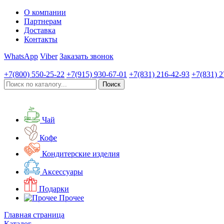
О компании
Партнерам
Доставка
Контакты
WhatsApp
Viber
Заказать звонок
+7(800)
550-25-22
+7(915)
930-67-01
+7(831)
216-42-93
+7(831)
2
Чай
Кофе
Кондитерские изделия
Аксессуары
Подарки
Прочее
Главная страница
Каталог