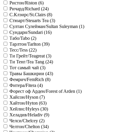
Ристон/Riston (
6
)
Ричард/Richard (
24
)
С.Клэирс/St.Сlairs (
8
)
Стюарт/Steuarts Tea (
3
)
Султан Сулейман/Sultan Suleyman (
1
)
Сундари/Sundari (
16
)
Табо/Tabo (
2
)
Тарлтон/Tarlton (
39
)
Тесс/Tess (
22
)
Ти Грейт/Teagreat (
3
)
Ти Тенг/Tea Tang (
24
)
Тот самый чай (
3
)
Травы Башкирии (
43
)
Фемрич/FemRich (
8
)
Фитера/Fitera (
4
)
Форест оф Арден/Forest of Arden (
1
)
Хайсон/Hyson (
7
)
Хайтон/Hyton (
63
)
Хейлис/Hyleys (
30
)
Хеладив/Heladiv (
9
)
Челси/Chelcey (
2
)
Челтон/Chelton (
34
)