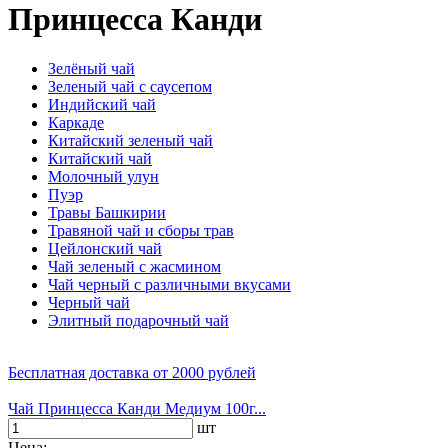
Принцесса Канди
Зелёный чай
Зеленый чай с саусепом
Индийский чай
Каркаде
Китайский зеленый чай
Китайский чай
Молочный улун
Пуэр
Травы Башкирии
Травяной чай и сборы трав
Цейлонский чай
Чай зеленый с жасмином
Чай черный с различными вкусами
Черный чай
Элитный подарочный чай
Бесплатная доставка
от 2000 рублей
Чай Принцесса Канди Медиум 100г...
шт
Цена: