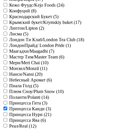
Кежо Фуудс/Kejo Foods (
24
)
Конфуций (
8
)
Краснодарский Букет (
5
)
Крымский букет/Krymskiy buket (
17
)
Липтон/Lipton (
2
)
Лисма (
5
)
Лондон Ти Клаб/London Tea Club (
18
)
ЛондонПрайд/ London Pride (
1
)
Маагадхи/Maagadhi (
7
)
Мастер Тим/Master Team (
6
)
Мери/Meri Chai (
10
)
Монзил/Monzil (
11
)
Нанси/Nansi (
20
)
Небесный Аромат (
6
)
Пиала Голд (
5
)
Плюм Сноу/Plum Snow (
10
)
Поланти/Polanti (
14
)
Принцесса Гита (
3
)
Принцесса Канди (
3
)
Принцесса Нури (
21
)
Принцесса Ява (
6
)
Реал/Real (
12
)