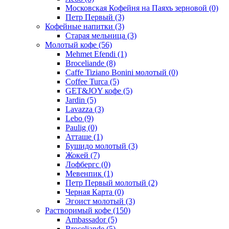
Московская Кофейня на Паяхъ зерновой
(0)
Петр Первый
(3)
Кофейные напитки
(3)
Старая мельница
(3)
Молотый кофе
(56)
Mehmet Efendi
(1)
Broceliande
(8)
Caffe Tiziano Bonini молотый
(0)
Coffee Turca
(5)
GET&JOY кофе
(5)
Jardin
(5)
Lavazza
(3)
Lebo
(9)
Paulig
(0)
Атташе
(1)
Бушидо молотый
(3)
Жокей
(7)
Лофбергс
(0)
Мевенпик
(1)
Петр Первый молотый
(2)
Черная Карта
(0)
Эгоист молотый
(3)
Растворимый кофе
(150)
Ambassador
(5)
Broceliande
(5)