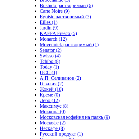
Bushido растворимый
(6)
Carte Noire
(9)
Egoiste растворимый
(7)
Eilles
(1)
Jardin
(9)
KAFFA Fresco
(5)
Monarch
(12)
Movenpick растворимый
(1)
Senator
(2)
Swisso
(4)
Tchibo
(8)
Today
(1)
UCC
(1)
А.П. Селиванов
(2)
Гевалия
(2)
Жокей
(10)
Креме
(0)
Лебо
(12)
Максимус
(8)
Моккона
(0)
Московская кофейня на паяхъ
(9)
Москофе
(2)
Нескафе
(8)
Русский продукт
(1)