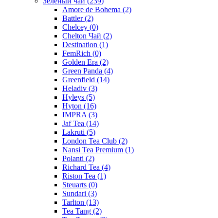
Зелёный чай
(239)
Amore de Bohema
(2)
Battler
(2)
Chelcey
(0)
Chelton Чай
(2)
Destination
(1)
FemRich
(0)
Golden Era
(2)
Green Panda
(4)
Greenfield
(14)
Heladiv
(3)
Hyleys
(5)
Hyton
(16)
IMPRA
(3)
Jaf Tea
(14)
Lakruti
(5)
London Tea Club
(2)
Nansi Tea Premium
(1)
Polanti
(2)
Richard Tea
(4)
Riston Tea
(1)
Steuarts
(0)
Sundari
(3)
Tarlton
(13)
Tea Tang
(2)