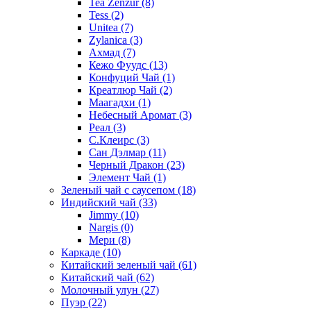
Tea Zenzur
(8)
Tess
(2)
Unitea
(7)
Zylanica
(3)
Ахмад
(7)
Кежо Фуудс
(13)
Конфуций Чай
(1)
Креатлюр Чай
(2)
Маагадхи
(1)
Небесный Аромат
(3)
Реал
(3)
С.Клеирс
(3)
Сан Дэлмар
(11)
Черный Дракон
(23)
Элемент Чай
(1)
Зеленый чай с саусепом
(18)
Индийский чай
(33)
Jimmy
(10)
Nargis
(0)
Мери
(8)
Каркаде
(10)
Китайский зеленый чай
(61)
Китайский чай
(62)
Молочный улун
(27)
Пуэр
(22)