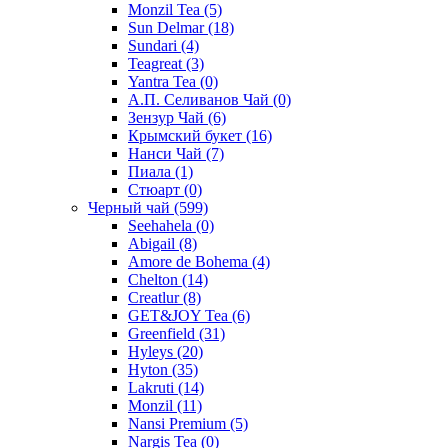
Monzil Tea
(5)
Sun Delmar
(18)
Sundari
(4)
Teagreat
(3)
Yantra Tea
(0)
А.П. Селиванов Чай
(0)
Зензур Чай
(6)
Крымский букет
(16)
Нанси Чай
(7)
Пиала
(1)
Стюарт
(0)
Черный чай
(599)
Seehahela
(0)
Abigail
(8)
Amore de Bohema
(4)
Chelton
(14)
Creatlur
(8)
GET&JOY Tea
(6)
Greenfield
(31)
Hyleys
(20)
Hyton
(35)
Lakruti
(14)
Monzil
(11)
Nansi Premium
(5)
Nargis Tea
(0)