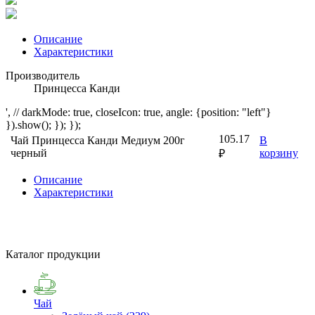
Описание
Характеристики
Производитель
Принцесса Канди
', // darkMode: true, closeIcon: true, angle: {position: "left"}
}).show(); }); });
105.17
Чай Принцесса Канди Медиум 200г
В
черный
корзину
₽
Описание
Характеристики
Каталог продукции
Чай