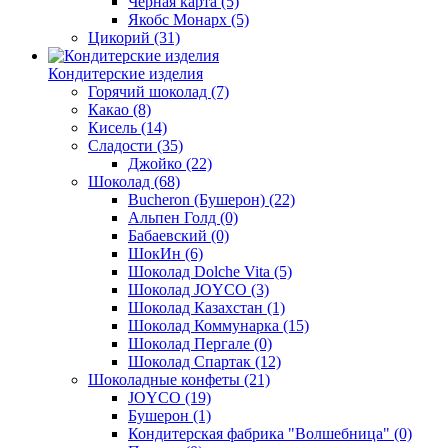
Черная карта
(5)
Якобс Монарх
(5)
Цикорий
(31)
Кондитерские изделия
Горячий шоколад
(7)
Какао
(8)
Кисель
(14)
Сладости
(35)
Джойко
(22)
Шоколад
(68)
Bucheron (Бушерон)
(22)
Альпен Голд
(0)
Бабаевский
(0)
ШокИн
(6)
Шоколад Dolche Vita
(5)
Шоколад JOYCO
(3)
Шоколад Казахстан
(1)
Шоколад Коммунарка
(15)
Шоколад Пергале
(0)
Шоколад Спартак
(12)
Шоколадные конфеты
(21)
JOYCO
(19)
Бушерон
(1)
Кондитерская фабрика "Волшебница"
(0)