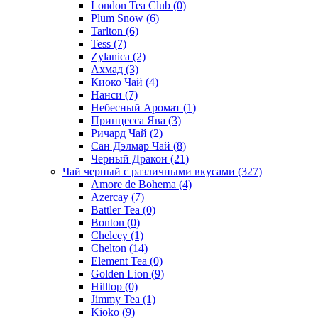
London Tea Club
(0)
Plum Snow
(6)
Tarlton
(6)
Tess
(7)
Zylanica
(2)
Ахмад
(3)
Киоко Чай
(4)
Нанси
(7)
Небесный Аромат
(1)
Принцесса Ява
(3)
Ричард Чай
(2)
Сан Дэлмар Чай
(8)
Черный Дракон
(21)
Чай черный с различными вкусами
(327)
Amore de Bohema
(4)
Azercay
(7)
Battler Tea
(0)
Bonton
(0)
Chelcey
(1)
Chelton
(14)
Element Tea
(0)
Golden Lion
(9)
Hilltop
(0)
Jimmy Tea
(1)
Kioko
(9)