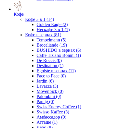
Кофе
Кофе 3 в 1
(14)
Golden Eagle
(2)
Нескафе 3 в 1
(1)
Кофе в зернах
(81)
Tempelmann
(5)
Broceliande
(19)
BUSHIDO в зернах
(6)
Caffe Tiziano Bonini
(1)
De Roccis
(0)
Destination
(1)
Egoiste в зернах
(11)
Face to Face
(0)
Jardin
(6)
Lavazza
(3)
Movenpick
(0)
Palombini
(0)
Paulig
(0)
Swiss Energy Coffee
(1)
Swisso Kaffee
(3)
Амбассадор
(0)
Атташе
(1)
Лебо
(8)