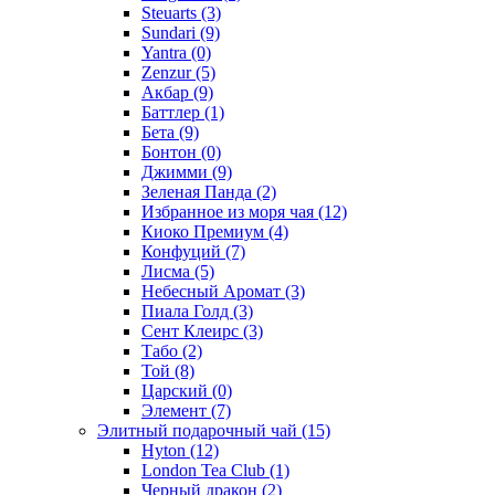
Steuarts
(3)
Sundari
(9)
Yantra
(0)
Zenzur
(5)
Акбар
(9)
Баттлер
(1)
Бета
(9)
Бонтон
(0)
Джимми
(9)
Зеленая Панда
(2)
Избранное из моря чая
(12)
Киоко Премиум
(4)
Конфуций
(7)
Лисма
(5)
Небесный Аромат
(3)
Пиала Голд
(3)
Сент Клеирс
(3)
Табо
(2)
Той
(8)
Царский
(0)
Элемент
(7)
Элитный подарочный чай
(15)
Hyton
(12)
London Tea Club
(1)
Черный дракон
(2)