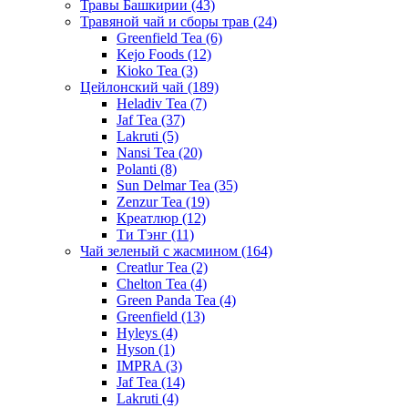
Травы Башкирии
(43)
Травяной чай и сборы трав
(24)
Greenfield Tea
(6)
Kejo Foods
(12)
Kioko Tea
(3)
Цейлонский чай
(189)
Heladiv Tea
(7)
Jaf Tea
(37)
Lakruti
(5)
Nansi Tea
(20)
Polanti
(8)
Sun Delmar Tea
(35)
Zenzur Tea
(19)
Креатлюр
(12)
Ти Тэнг
(11)
Чай зеленый с жасмином
(164)
Creatlur Tea
(2)
Chelton Tea
(4)
Green Panda Tea
(4)
Greenfield
(13)
Hyleys
(4)
Hyson
(1)
IMPRA
(3)
Jaf Tea
(14)
Lakruti
(4)