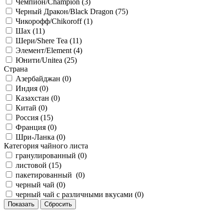
Чемпион/Сhampion (
3
)
Черный Дракон/Black Dragon (
75
)
Чикорофф/Chikoroff (
1
)
Шах (
11
)
Шери/Shere Tea (
11
)
Элемент/Element (
4
)
Юнити/Unitea (
25
)
Страна
Азербайджан (
0
)
Индия (
0
)
Казахстан (
0
)
Китай (
0
)
Россия (
15
)
Франция (
0
)
Шри-Ланка (
0
)
Категория чайного листа
гранулированный (
0
)
листовой (
15
)
пакетированный (
0
)
черный чай (
0
)
черный чай с различными вкусами (
0
)