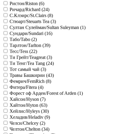
Ристон/Riston (
6
)
Ричард/Richard (
24
)
С.Клэирс/St.Сlairs (
8
)
Стюарт/Steuarts Tea (
3
)
Султан Сулейман/Sultan Suleyman (
1
)
Сундари/Sundari (
16
)
Табо/Tabo (
2
)
Тарлтон/Tarlton (
39
)
Тесс/Tess (
22
)
Ти Грейт/Teagreat (
3
)
Ти Тенг/Tea Tang (
24
)
Тот самый чай (
3
)
Травы Башкирии (
43
)
Фемрич/FemRich (
8
)
Фитера/Fitera (
4
)
Форест оф Арден/Forest of Arden (
1
)
Хайсон/Hyson (
7
)
Хайтон/Hyton (
63
)
Хейлис/Hyleys (
30
)
Хеладив/Heladiv (
9
)
Челси/Chelcey (
2
)
Челтон/Chelton (
34
)