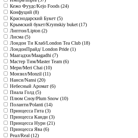
Кежо Фуудс/Kejo Foods (
24
)
Конфуций (
8
)
Краснодарский Букет (
5
)
Крымский букет/Krymskiy buket (
17
)
Липтон/Lipton (
2
)
Лисма (
5
)
Лондон Ти Клаб/London Tea Club (
18
)
ЛондонПрайд/ London Pride (
1
)
Маагадхи/Maagadhi (
7
)
Мастер Тим/Master Team (
6
)
Мери/Meri Chai (
10
)
Монзил/Monzil (
11
)
Нанси/Nansi (
20
)
Небесный Аромат (
6
)
Пиала Голд (
5
)
Плюм Сноу/Plum Snow (
10
)
Поланти/Polanti (
14
)
Принцесса Гита (
3
)
Принцесса Канди (
3
)
Принцесса Нури (
21
)
Принцесса Ява (
6
)
Реал/Real (
12
)