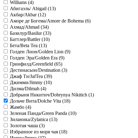
Williams (
4
)
Абигаэль/ Abigail (
13
)
Акбар/Akbar (
12
)
Аморе де Богема/Amore de Bohema (
6
)
Ахмад/Ahmad (
34
)
Базилур/Basilur (
33
)
Баттлер/Battler (
10
)
Бета/Beta Tea (
13
)
Голден Лион/Golden Lion (
9
)
Голден Эра/Golden Era (
9
)
Гринфилд/Greenfield (
65
)
Дестинасьон/Destination (
3
)
Джаф Ти/JafTea (
39
)
Джимми/Jimmy (
10
)
Дилма/Dilmah (
4
)
Добрыня Никитич/Dobrynya Nikitich (
1
)
Дольче Вита/Dolche Vita (
18
)
Жамбо (
4
)
Зеленая Панда/Green Panda (
10
)
Зиланика/Zylanica (
13
)
Золотая чаша (
3
)
Избранное из моря чая (
18
)
Импра/Impra (
37
)