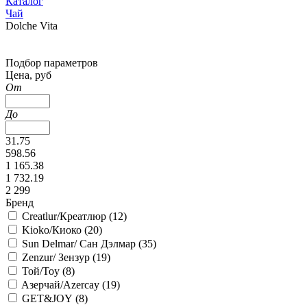
Каталог
Чай
Dolche Vita
Подбор параметров
Цена, руб
От
До
31.75
598.56
1 165.38
1 732.19
2 299
Бренд
Creatlur/Креатлюр (
12
)
Kioko/Киоко (
20
)
Sun Delmar/ Сан Дэлмар (
35
)
Zenzur/ Зензур (
19
)
Той/Toy (
8
)
Aзерчай/Azercay (
19
)
GET&JOY (
8
)