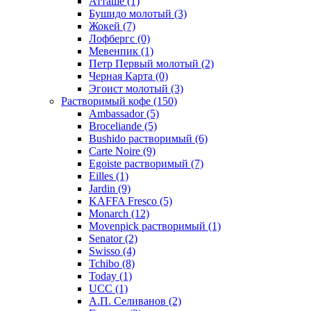
Атташе
(1)
Бушидо молотый
(3)
Жокей
(7)
Лофбергс
(0)
Мевенпик
(1)
Петр Первый молотый
(2)
Черная Карта
(0)
Эгоист молотый
(3)
Растворимый кофе
(150)
Ambassador
(5)
Broceliande
(5)
Bushido растворимый
(6)
Carte Noire
(9)
Egoiste растворимый
(7)
Eilles
(1)
Jardin
(9)
KAFFA Fresco
(5)
Monarch
(12)
Movenpick растворимый
(1)
Senator
(2)
Swisso
(4)
Tchibo
(8)
Today
(1)
UCC
(1)
А.П. Селиванов
(2)