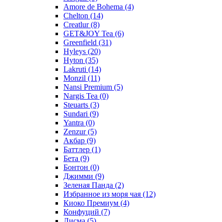
Amore de Bohema
(4)
Chelton
(14)
Creatlur
(8)
GET&JOY Tea
(6)
Greenfield
(31)
Hyleys
(20)
Hyton
(35)
Lakruti
(14)
Monzil
(11)
Nansi Premium
(5)
Nargis Tea
(0)
Steuarts
(3)
Sundari
(9)
Yantra
(0)
Zenzur
(5)
Акбар
(9)
Баттлер
(1)
Бета
(9)
Бонтон
(0)
Джимми
(9)
Зеленая Панда
(2)
Избранное из моря чая
(12)
Киоко Премиум
(4)
Конфуций
(7)
Лисма
(5)