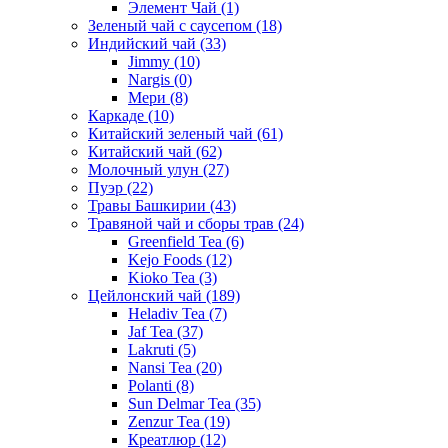
Элемент Чай
(1)
Зеленый чай с саусепом
(18)
Индийский чай
(33)
Jimmy
(10)
Nargis
(0)
Мери
(8)
Каркаде
(10)
Китайский зеленый чай
(61)
Китайский чай
(62)
Молочный улун
(27)
Пуэр
(22)
Травы Башкирии
(43)
Травяной чай и сборы трав
(24)
Greenfield Tea
(6)
Kejo Foods
(12)
Kioko Tea
(3)
Цейлонский чай
(189)
Heladiv Tea
(7)
Jaf Tea
(37)
Lakruti
(5)
Nansi Tea
(20)
Polanti
(8)
Sun Delmar Tea
(35)
Zenzur Tea
(19)
Креатлюр
(12)