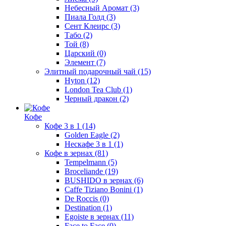
Небесный Аромат
(3)
Пиала Голд
(3)
Сент Клеирс
(3)
Табо
(2)
Той
(8)
Царский
(0)
Элемент
(7)
Элитный подарочный чай
(15)
Hyton
(12)
London Tea Club
(1)
Черный дракон
(2)
Кофе
Кофе 3 в 1
(14)
Golden Eagle
(2)
Нескафе 3 в 1
(1)
Кофе в зернах
(81)
Tempelmann
(5)
Broceliande
(19)
BUSHIDO в зернах
(6)
Caffe Tiziano Bonini
(1)
De Roccis
(0)
Destination
(1)
Egoiste в зернах
(11)
Face to Face
(0)