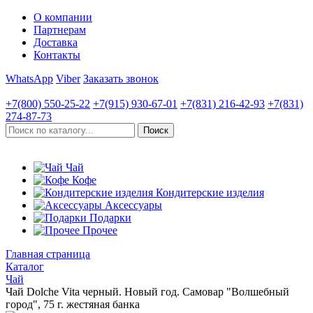
О компании
Партнерам
Доставка
Контакты
WhatsApp
Viber
Заказать звонок
+7(800)
550-25-22
+7(915)
930-67-01
+7(831)
216-42-93
+7(831)
274-87-73
Чай
Кофе
Кондитерские изделия
Аксессуары
Подарки
Прочее
Главная страница
Каталог
Чай
Чай Dolche Vita черный. Новый год. Самовар "Волшебный
город", 75 г. жестяная банка