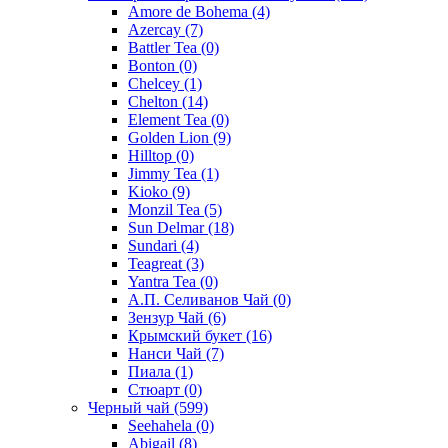
Amore de Bohema
(4)
Azercay
(7)
Battler Tea
(0)
Bonton
(0)
Chelcey
(1)
Chelton
(14)
Element Tea
(0)
Golden Lion
(9)
Hilltop
(0)
Jimmy Tea
(1)
Kioko
(9)
Monzil Tea
(5)
Sun Delmar
(18)
Sundari
(4)
Teagreat
(3)
Yantra Tea
(0)
А.П. Селиванов Чай
(0)
Зензур Чай
(6)
Крымский букет
(16)
Нанси Чай
(7)
Пиала
(1)
Стюарт
(0)
Черный чай
(599)
Seehahela
(0)
Abigail
(8)