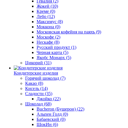
Гевалия
(2)
Жокей
(10)
Креме
(0)
Лебо
(12)
Максимус
(8)
Моккона
(0)
Московская кофейня на паяхъ
(9)
Москофе
(2)
Нескафе
(8)
Русский продукт
(1)
Черная карта
(5)
Якобс Монарх
(5)
Цикорий
(31)
Кондитерские изделия
Горячий шоколад
(7)
Какао
(8)
Кисель
(14)
Сладости
(35)
Джойко
(22)
Шоколад
(68)
Bucheron (Бушерон)
(22)
Альпен Голд
(0)
Бабаевский
(0)
ШокИн
(6)