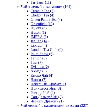
Ти Тэнг
(11)
Чай зеленый с жасмином
(164)
Creatlur Tea
(2)
Chelton Tea
(4)
Green Panda Tea
(4)
Greenfield
(13)
Hyleys
(4)
Hyson
(1)
IMPRA
(3)
Jaf Tea
(14)
Lakruti
(4)
London Tea Club
(0)
Plum Snow
(6)
Tarlton
(6)
Tess
(7)
Zylanica
(2)
Ахмад
(3)
Киоко Чай
(4)
Нанси
(7)
Небесный Аромат
(1)
Принцесса Ява
(3)
Ричард Чай
(2)
Сан Дэлмар Чай
(8)
Черный Дракон
(21)
Чай черный с различными вкусами
(327)