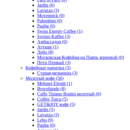
Jardin
(6)
Lavazza
(3)
Movenpick
(0)
Palombini
(0)
Paulig
(0)
Swiss Energy Coffee
(1)
Swisso Kaffee
(3)
Амбассадор
(0)
Атташе
(1)
Лебо
(8)
Московская Кофейня на Паяхъ зерновой
(0)
Петр Первый
(3)
Кофейные напитки
(3)
Старая мельница
(3)
Молотый кофе
(56)
Mehmet Efendi
(1)
Broceliande
(8)
Caffe Tiziano Bonini молотый
(0)
Coffee Turca
(5)
GET&JOY кофе
(5)
Jardin
(5)
Lavazza
(3)
Lebo
(9)
Paulig
(0)