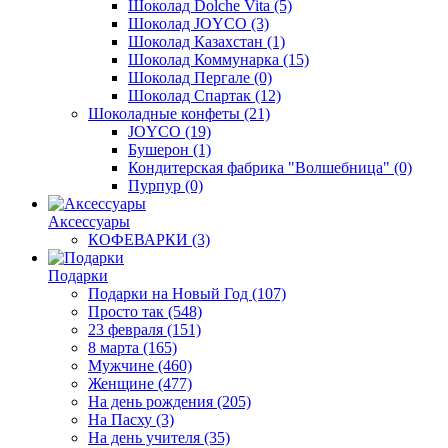
Шоколад Dolche Vita
(5)
Шоколад JOYCO
(3)
Шоколад Казахстан
(1)
Шоколад Коммунарка
(15)
Шоколад Пергале
(0)
Шоколад Спартак
(12)
Шоколадные конфеты
(21)
JOYCO
(19)
Бушерон
(1)
Кондитерская фабрика "Волшебница"
(0)
Пурпур
(0)
Аксессуары
КОФЕВАРКИ
(3)
Подарки
Подарки на Новый Год
(107)
Просто так
(548)
23 февраля
(151)
8 марта
(165)
Мужчине
(460)
Женщине
(477)
На день рождения
(205)
На Пасху
(3)
На день учителя
(35)