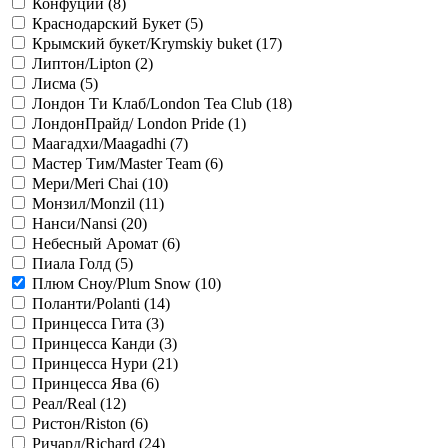
Конфуций (
8
)
Краснодарский Букет (
5
)
Крымский букет/Krymskiy buket (
17
)
Липтон/Lipton (
2
)
Лисма (
5
)
Лондон Ти Клаб/London Tea Club (
18
)
ЛондонПрайд/ London Pride (
1
)
Маагадхи/Maagadhi (
7
)
Мастер Тим/Master Team (
6
)
Мери/Meri Chai (
10
)
Монзил/Monzil (
11
)
Нанси/Nansi (
20
)
Небесный Аромат (
6
)
Пиала Голд (
5
)
Плюм Сноу/Plum Snow (
10
)
Поланти/Polanti (
14
)
Принцесса Гита (
3
)
Принцесса Канди (
3
)
Принцесса Нури (
21
)
Принцесса Ява (
6
)
Реал/Real (
12
)
Ристон/Riston (
6
)
Ричард/Richard (
24
)