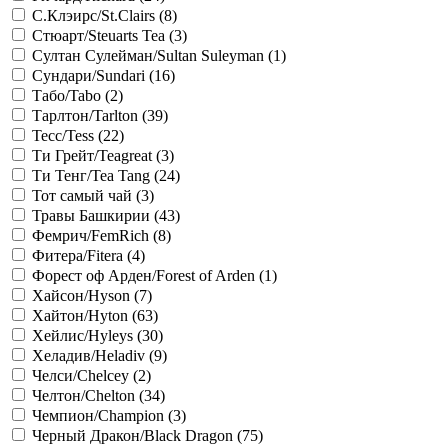
С.Клэирс/St.Сlairs (
8
)
Стюарт/Steuarts Tea (
3
)
Султан Сулейман/Sultan Suleyman (
1
)
Сундари/Sundari (
16
)
Табо/Tabo (
2
)
Тарлтон/Tarlton (
39
)
Тесс/Tess (
22
)
Ти Грейт/Teagreat (
3
)
Ти Тенг/Tea Tang (
24
)
Тот самый чай (
3
)
Травы Башкирии (
43
)
Фемрич/FemRich (
8
)
Фитера/Fitera (
4
)
Форест оф Арден/Forest of Arden (
1
)
Хайсон/Hyson (
7
)
Хайтон/Hyton (
63
)
Хейлис/Hyleys (
30
)
Хеладив/Heladiv (
9
)
Челси/Chelcey (
2
)
Челтон/Chelton (
34
)
Чемпион/Сhampion (
3
)
Черный Дракон/Black Dragon (
75
)