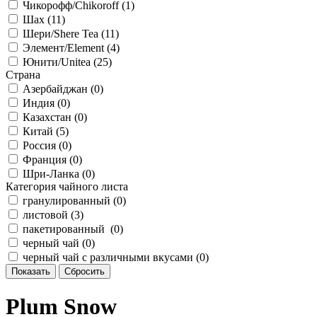
Чикорофф/Chikoroff (
1
)
Шах (
11
)
Шери/Shere Tea (
11
)
Элемент/Element (
4
)
Юнити/Unitea (
25
)
Страна
Азербайджан (
0
)
Индия (
0
)
Казахстан (
0
)
Китай (
5
)
Россия (
0
)
Франция (
0
)
Шри-Ланка (
0
)
Категория чайного листа
гранулированный (
0
)
листовой (
3
)
пакетированный (
0
)
черный чай (
0
)
черный чай с различными вкусами (
0
)
Plum Snow