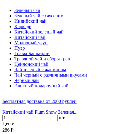
Зелёный чай
Зеленый чай с саусепом
Индийский чай
Каркаде
Китайский зеленый чай
Китайский чай
Молочный улун
Пуэр
Травы Башкирии
Травяной чай и сборы трав
Цейлонский чай
Чай зеленый с жасмином
Чай черный с различными вкусами
Черный чай
Элитный подарочный чай
Бесплатная доставка
от 2000 рублей
Китайский чай Plum Snow Зеленая...
шт
Цена:
286 ₽