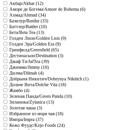
Акбар/Akbar (
12
)
Аморе де Богема/Amore de Bohema (
6
)
Ахмад/Ahmad (
34
)
Базилур/Basilur (
33
)
Баттлер/Battler (
10
)
Бета/Beta Tea (
13
)
Голден Лион/Golden Lion (
9
)
Голден Эра/Golden Era (
9
)
Гринфилд/Greenfield (
65
)
Дестинасьон/Destination (
3
)
Джаф Ти/JafTea (
39
)
Джимми/Jimmy (
10
)
Дилма/Dilmah (
4
)
Добрыня Никитич/Dobrynya Nikitich (
1
)
Дольче Вита/Dolche Vita (
18
)
Жамбо (
4
)
Зеленая Панда/Green Panda (
10
)
Зиланика/Zylanica (
13
)
Золотая чаша (
3
)
Избранное из моря чая (
18
)
Импра/Impra (
37
)
Кежо Фуудс/Kejo Foods (
24
)