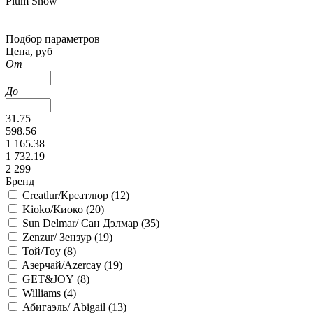
Plum Snow
Подбор параметров
Цена, руб
От
До
31.75
598.56
1 165.38
1 732.19
2 299
Бренд
Creatlur/Креатлюр (
12
)
Kioko/Киоко (
20
)
Sun Delmar/ Сан Дэлмар (
35
)
Zenzur/ Зензур (
19
)
Той/Toy (
8
)
Aзерчай/Azercay (
19
)
GET&JOY (
8
)
Williams (
4
)
Абигаэль/ Abigail (
13
)