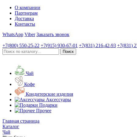
О компании
Партнерам
Доставка
Контакты
WhatsApp
Viber
Заказать звонок
+7(800)
550-25-22
+7(915)
930-67-01
+7(831)
216-42-93
+7(831)
2
Чай
Кофе
Кондитерские изделия
Аксессуары
Подарки
Прочее
Главная страница
Каталог
Чай