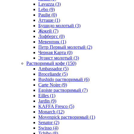
Lavazza
(3)
Lebo
(9)
Paulig
(0)
Атташе
(1)
Бушидо молотый
(3)
Жокей
(7)
Лофбергс
(0)
Мевенпик
(1)
Петр Первый молотый
(2)
Черная Карта
(0)
Эгоист молотый
(3)
Растворимый кофе
(150)
Ambassador
(5)
Broceliande
(5)
Bushido растворимый
(6)
Carte Noire
(9)
Egoiste растворимый
(7)
Eilles
(1)
Jardin
(9)
KAFFA Fresco
(5)
Monarch
(12)
Movenpick растворимый
(1)
Senator
(2)
Swisso
(4)
Tchibo
(8)