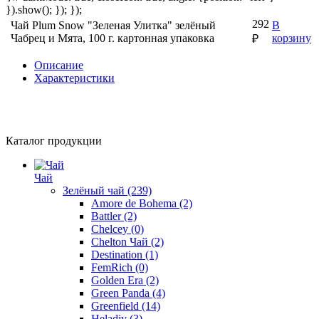
}).show(); }); });
292
Чай Plum Snow "Зеленая Улитка" зелёный
В
Чабрец и Мята, 100 г. картонная упаковка
корзину
₽
Описание
Характеристики
Каталог продукции
Чай
Зелёный чай
(239)
Amore de Bohema
(2)
Battler
(2)
Chelcey
(0)
Chelton Чай
(2)
Destination
(1)
FemRich
(0)
Golden Era
(2)
Green Panda
(4)
Greenfield
(14)
Heladiv
(3)