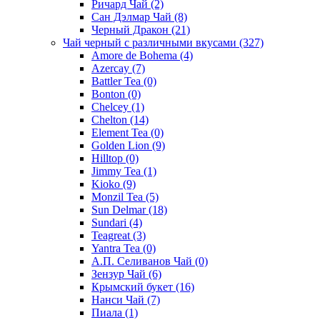
Ричард Чай
(2)
Сан Дэлмар Чай
(8)
Черный Дракон
(21)
Чай черный с различными вкусами
(327)
Amore de Bohema
(4)
Azercay
(7)
Battler Tea
(0)
Bonton
(0)
Chelcey
(1)
Chelton
(14)
Element Tea
(0)
Golden Lion
(9)
Hilltop
(0)
Jimmy Tea
(1)
Kioko
(9)
Monzil Tea
(5)
Sun Delmar
(18)
Sundari
(4)
Teagreat
(3)
Yantra Tea
(0)
А.П. Селиванов Чай
(0)
Зензур Чай
(6)
Крымский букет
(16)
Нанси Чай
(7)
Пиала
(1)