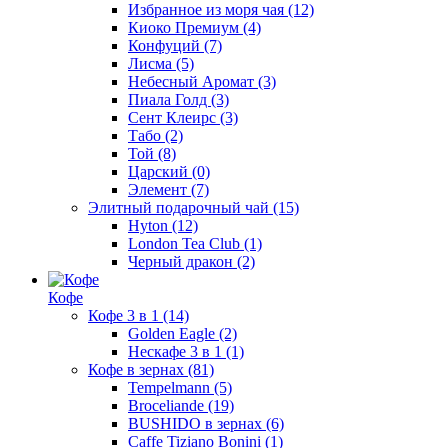
Избранное из моря чая
(12)
Киоко Премиум
(4)
Конфуций
(7)
Лисма
(5)
Небесный Аромат
(3)
Пиала Голд
(3)
Сент Клеирс
(3)
Табо
(2)
Той
(8)
Царский
(0)
Элемент
(7)
Элитный подарочный чай
(15)
Hyton
(12)
London Tea Club
(1)
Черный дракон
(2)
Кофе
Кофе 3 в 1
(14)
Golden Eagle
(2)
Нескафе 3 в 1
(1)
Кофе в зернах
(81)
Tempelmann
(5)
Broceliande
(19)
BUSHIDO в зернах
(6)
Caffe Tiziano Bonini
(1)