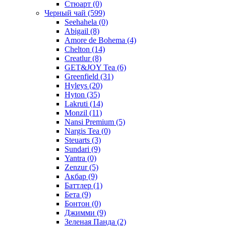
Стюарт
(0)
Черный чай
(599)
Seehahela
(0)
Abigail
(8)
Amore de Bohema
(4)
Chelton
(14)
Creatlur
(8)
GET&JOY Tea
(6)
Greenfield
(31)
Hyleys
(20)
Hyton
(35)
Lakruti
(14)
Monzil
(11)
Nansi Premium
(5)
Nargis Tea
(0)
Steuarts
(3)
Sundari
(9)
Yantra
(0)
Zenzur
(5)
Акбар
(9)
Баттлер
(1)
Бета
(9)
Бонтон
(0)
Джимми
(9)
Зеленая Панда
(2)