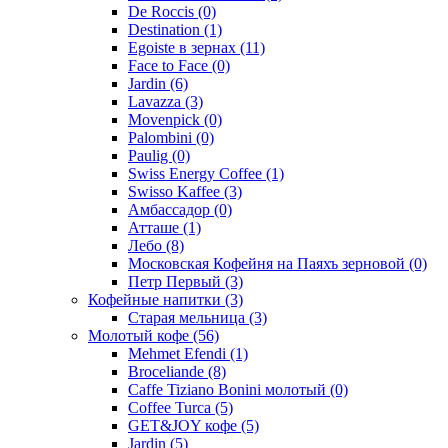
De Roccis
(0)
Destination
(1)
Egoiste в зернах
(11)
Face to Face
(0)
Jardin
(6)
Lavazza
(3)
Movenpick
(0)
Palombini
(0)
Paulig
(0)
Swiss Energy Coffee
(1)
Swisso Kaffee
(3)
Амбассадор
(0)
Атташе
(1)
Лебо
(8)
Московская Кофейня на Паяхъ зерновой
(0)
Петр Первый
(3)
Кофейные напитки
(3)
Старая мельница
(3)
Молотый кофе
(56)
Mehmet Efendi
(1)
Broceliande
(8)
Caffe Tiziano Bonini молотый
(0)
Coffee Turca
(5)
GET&JOY кофе
(5)
Jardin
(5)