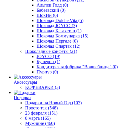
Альпен Голд
(0)
Бабаевский
(0)
ШокИн
(6)
Шоколад Dolche Vita
(5)
Шоколад JOYCO
(3)
Шоколад Казахстан
(1)
Шоколад Коммунарка
(15)
Шоколад Пергале
(0)
Шоколад Спартак
(12)
Шоколадные конфеты
(21)
JOYCO
(19)
Бушерон
(1)
Кондитерская фабрика "Волшебница"
(0)
Пурпур
(0)
Аксессуары
КОФЕВАРКИ
(3)
Подарки
Подарки на Новый Год
(107)
Просто так
(548)
23 февраля
(151)
8 марта
(165)
Мужчине
(460)