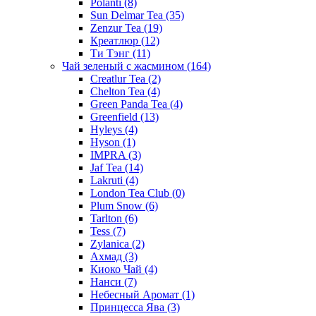
Polanti
(8)
Sun Delmar Tea
(35)
Zenzur Tea
(19)
Креатлюр
(12)
Ти Тэнг
(11)
Чай зеленый с жасмином
(164)
Creatlur Tea
(2)
Chelton Tea
(4)
Green Panda Tea
(4)
Greenfield
(13)
Hyleys
(4)
Hyson
(1)
IMPRA
(3)
Jaf Tea
(14)
Lakruti
(4)
London Tea Club
(0)
Plum Snow
(6)
Tarlton
(6)
Tess
(7)
Zylanica
(2)
Ахмад
(3)
Киоко Чай
(4)
Нанси
(7)
Небесный Аромат
(1)
Принцесса Ява
(3)