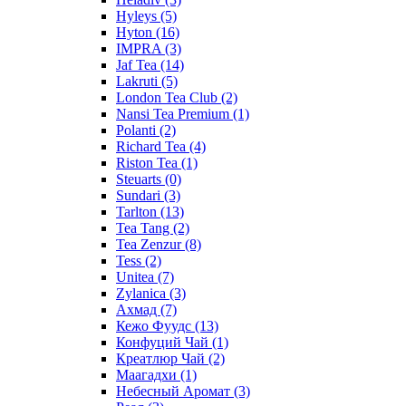
Hyleys
(5)
Hyton
(16)
IMPRA
(3)
Jaf Tea
(14)
Lakruti
(5)
London Tea Club
(2)
Nansi Tea Premium
(1)
Polanti
(2)
Richard Tea
(4)
Riston Tea
(1)
Steuarts
(0)
Sundari
(3)
Tarlton
(13)
Tea Tang
(2)
Tea Zenzur
(8)
Tess
(2)
Unitea
(7)
Zylanica
(3)
Ахмад
(7)
Кежо Фуудс
(13)
Конфуций Чай
(1)
Креатлюр Чай
(2)
Маагадхи
(1)
Небесный Аромат
(3)