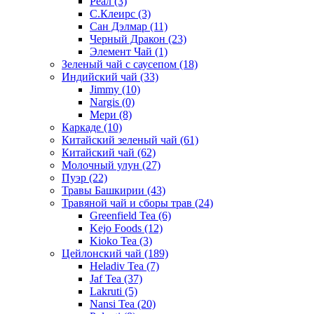
Реал
(3)
С.Клеирс
(3)
Сан Дэлмар
(11)
Черный Дракон
(23)
Элемент Чай
(1)
Зеленый чай с саусепом
(18)
Индийский чай
(33)
Jimmy
(10)
Nargis
(0)
Мери
(8)
Каркаде
(10)
Китайский зеленый чай
(61)
Китайский чай
(62)
Молочный улун
(27)
Пуэр
(22)
Травы Башкирии
(43)
Травяной чай и сборы трав
(24)
Greenfield Tea
(6)
Kejo Foods
(12)
Kioko Tea
(3)
Цейлонский чай
(189)
Heladiv Tea
(7)
Jaf Tea
(37)
Lakruti
(5)
Nansi Tea
(20)