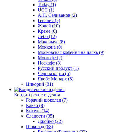
Today
(1)
UCC
(1)
А.П. Селиванов
(2)
Гевалия
(2)
Жокей
(10)
Креме
(0)
Лебо
(12)
Максимус
(8)
Моккона
(0)
Московская кофейня на паяхъ
(9)
Москофе
(2)
Нескафе
(8)
Русский продукт
(1)
Черная карта
(5)
Якобс Монарх
(5)
Цикорий
(31)
Кондитерские изделия
Горячий шоколад
(7)
Какао
(8)
Кисель
(14)
Сладости
(35)
Джойко
(22)
Шоколад
(68)
Bucheron (Бушерон)
(22)