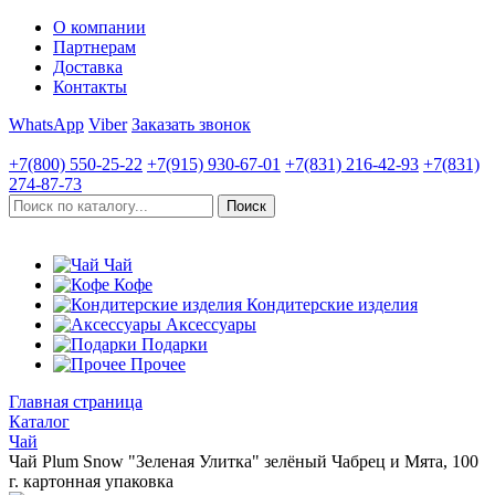
О компании
Партнерам
Доставка
Контакты
WhatsApp
Viber
Заказать звонок
+7(800)
550-25-22
+7(915)
930-67-01
+7(831)
216-42-93
+7(831)
274-87-73
Чай
Кофе
Кондитерские изделия
Аксессуары
Подарки
Прочее
Главная страница
Каталог
Чай
Чай Plum Snow "Зеленая Улитка" зелёный Чабрец и Мята, 100
г. картонная упаковка