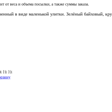
т от веса и объема посылки, а также суммы заказа.
ученный в виде маленькой улитки. Зелёный байховый, кр
; }); });
орзину