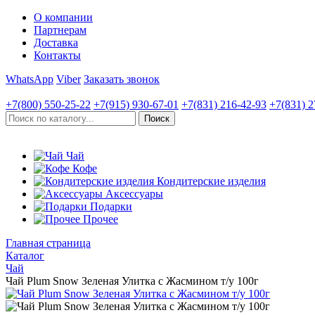
О компании
Партнерам
Доставка
Контакты
WhatsApp
Viber
Заказать звонок
+7(800)
550-25-22
+7(915)
930-67-01
+7(831)
216-42-93
+7(831)
2
Чай
Кофе
Кондитерские изделия
Аксессуары
Подарки
Прочее
Главная страница
Каталог
Чай
Чай Plum Snow Зеленая Улитка с Жасмином т/у 100г