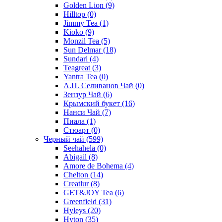
Golden Lion
(9)
Hilltop
(0)
Jimmy Tea
(1)
Kioko
(9)
Monzil Tea
(5)
Sun Delmar
(18)
Sundari
(4)
Teagreat
(3)
Yantra Tea
(0)
А.П. Селиванов Чай
(0)
Зензур Чай
(6)
Крымский букет
(16)
Нанси Чай
(7)
Пиала
(1)
Стюарт
(0)
Черный чай
(599)
Seehahela
(0)
Abigail
(8)
Amore de Bohema
(4)
Chelton
(14)
Creatlur
(8)
GET&JOY Tea
(6)
Greenfield
(31)
Hyleys
(20)
Hyton
(35)