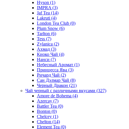
Hyson
(1)
IMPRA
(3)
Jaf Tea
(14)
Lakruti
(4)
London Tea Club
(0)
Plum Snow
(6)
Tarlton
(6)
Tess
(7)
Zylanica
(2)
Ахмад
(3)
Киоко Чай
(4)
Нанси
(7)
Небесный Аромат
(1)
Принцесса Ява
(3)
Ричард Чай
(2)
Сан Дэлмар Чай
(8)
Черный Дракон
(21)
Чай черный с различными вкусами
(327)
Amore de Bohema
(4)
Azercay
(7)
Battler Tea
(0)
Bonton
(0)
Chelcey
(1)
Chelton
(14)
Element Tea
(0)