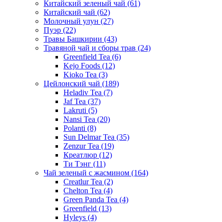
Китайский зеленый чай
(61)
Китайский чай
(62)
Молочный улун
(27)
Пуэр
(22)
Травы Башкирии
(43)
Травяной чай и сборы трав
(24)
Greenfield Tea
(6)
Kejo Foods
(12)
Kioko Tea
(3)
Цейлонский чай
(189)
Heladiv Tea
(7)
Jaf Tea
(37)
Lakruti
(5)
Nansi Tea
(20)
Polanti
(8)
Sun Delmar Tea
(35)
Zenzur Tea
(19)
Креатлюр
(12)
Ти Тэнг
(11)
Чай зеленый с жасмином
(164)
Creatlur Tea
(2)
Chelton Tea
(4)
Green Panda Tea
(4)
Greenfield
(13)
Hyleys
(4)