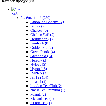
Каталог продукции
Чай
Зелёный чай
(239)
Amore de Bohema
(2)
Battler
(2)
Chelcey
(0)
Chelton Чай
(2)
Destination
(1)
FemRich
(0)
Golden Era
(2)
Green Panda
(4)
Greenfield
(14)
Heladiv
(3)
Hyleys
(5)
Hyton
(16)
IMPRA
(3)
Jaf Tea
(14)
Lakruti
(5)
London Tea Club
(2)
Nansi Tea Premium
(1)
Polanti
(2)
Richard Tea
(4)
Riston Tea
(1)