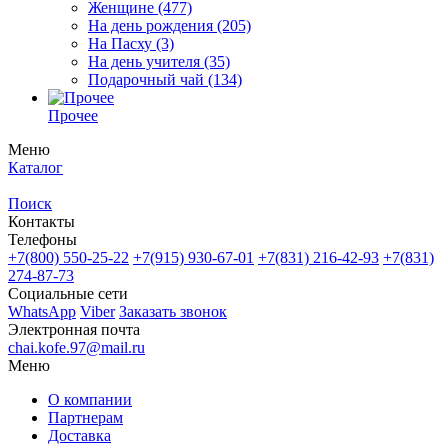
Женщине
(477)
На день рождения
(205)
На Пасху
(3)
На день учителя
(35)
Подарочный чай
(134)
Прочее
Меню
Каталог
Поиск
Контакты
Телефоны
+7(800)
550-25-22
+7(915)
930-67-01
+7(831)
216-42-93
+7(831)
274-87-73
Социальные сети
WhatsApp
Viber
Заказать звонок
Электронная почта
chai.kofe.97@mail.ru
Меню
О компании
Партнерам
Доставка