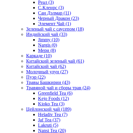
Реал
(3)
С.Клеирс
(3)
Сан Дэлмар
(11)
Черный Дракон
(23)
Элемент Чай
(1)
Зеленый чай с саусепом
(18)
Индийский чай
(33)
Jimmy
(10)
Nargis
(0)
Мери
(8)
Каркаде
(10)
Китайский зеленый чай
(61)
Китайский чай
(62)
Молочный улун
(27)
Пуэр
(22)
Травы Башкирии
(43)
Травяной чай и сборы трав
(24)
Greenfield Tea
(6)
Kejo Foods
(12)
Kioko Tea
(3)
Цейлонский чай
(189)
Heladiv Tea
(7)
Jaf Tea
(37)
Lakruti
(5)
Nansi Tea
(20)