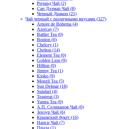
Ричард Чай
(2)
Сан Дэлмар Чай
(8)
Черный Дракон
(21)
Чай черный с различными вкусами
(327)
Amore de Bohema
(4)
Azercay
(7)
Battler Tea
(0)
Bonton
(0)
Chelcey
(1)
Chelton
(14)
Element Tea
(0)
Golden Lion
(9)
Hilltop
(0)
Jimmy Tea
(1)
Kioko
(9)
Monzil Tea
(5)
Sun Delmar
(18)
Sundari
(4)
Teagreat
(3)
Yantra Tea
(0)
А.П. Селиванов Чай
(0)
Зензур Чай
(6)
Крымский букет
(16)
Нанси Чай
(7)
Пиала
(1)