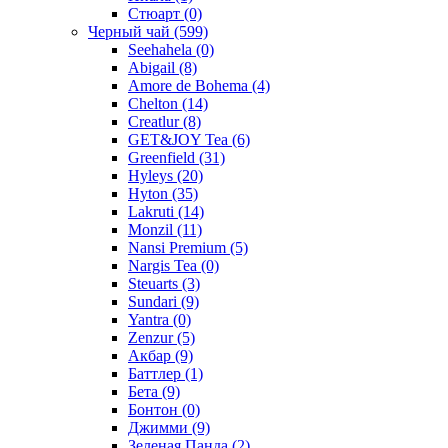
Стюарт
(0)
Черный чай
(599)
Seehahela
(0)
Abigail
(8)
Amore de Bohema
(4)
Chelton
(14)
Creatlur
(8)
GET&JOY Tea
(6)
Greenfield
(31)
Hyleys
(20)
Hyton
(35)
Lakruti
(14)
Monzil
(11)
Nansi Premium
(5)
Nargis Tea
(0)
Steuarts
(3)
Sundari
(9)
Yantra
(0)
Zenzur
(5)
Акбар
(9)
Баттлер
(1)
Бета
(9)
Бонтон
(0)
Джимми
(9)
Зеленая Панда
(2)