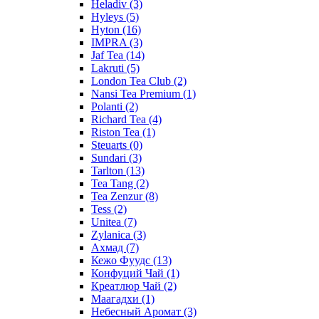
Heladiv
(3)
Hyleys
(5)
Hyton
(16)
IMPRA
(3)
Jaf Tea
(14)
Lakruti
(5)
London Tea Club
(2)
Nansi Tea Premium
(1)
Polanti
(2)
Richard Tea
(4)
Riston Tea
(1)
Steuarts
(0)
Sundari
(3)
Tarlton
(13)
Tea Tang
(2)
Tea Zenzur
(8)
Tess
(2)
Unitea
(7)
Zylanica
(3)
Ахмад
(7)
Кежо Фуудс
(13)
Конфуций Чай
(1)
Креатлюр Чай
(2)
Маагадхи
(1)
Небесный Аромат
(3)