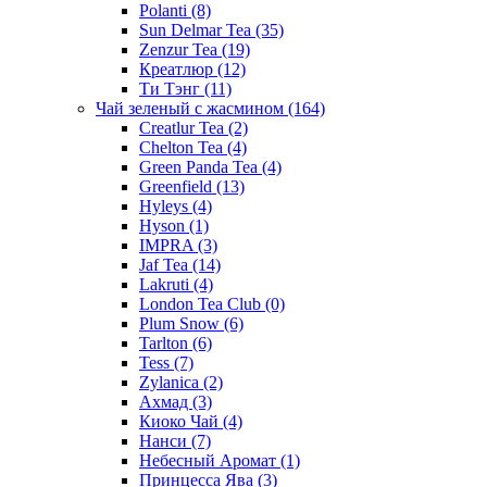
Polanti
(8)
Sun Delmar Tea
(35)
Zenzur Tea
(19)
Креатлюр
(12)
Ти Тэнг
(11)
Чай зеленый с жасмином
(164)
Creatlur Tea
(2)
Chelton Tea
(4)
Green Panda Tea
(4)
Greenfield
(13)
Hyleys
(4)
Hyson
(1)
IMPRA
(3)
Jaf Tea
(14)
Lakruti
(4)
London Tea Club
(0)
Plum Snow
(6)
Tarlton
(6)
Tess
(7)
Zylanica
(2)
Ахмад
(3)
Киоко Чай
(4)
Нанси
(7)
Небесный Аромат
(1)
Принцесса Ява
(3)