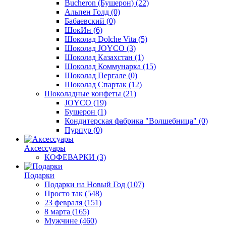
Bucheron (Бушерон)
(22)
Альпен Голд
(0)
Бабаевский
(0)
ШокИн
(6)
Шоколад Dolche Vita
(5)
Шоколад JOYCO
(3)
Шоколад Казахстан
(1)
Шоколад Коммунарка
(15)
Шоколад Пергале
(0)
Шоколад Спартак
(12)
Шоколадные конфеты
(21)
JOYCO
(19)
Бушерон
(1)
Кондитерская фабрика "Волшебница"
(0)
Пурпур
(0)
Аксессуары
КОФЕВАРКИ
(3)
Подарки
Подарки на Новый Год
(107)
Просто так
(548)
23 февраля
(151)
8 марта
(165)
Мужчине
(460)