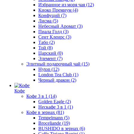
Избранное из моря чая
(12)
Киоко Премиум
(4)
Конфуций
(7)
Лисма
(5)
Небесный Аромат
(3)
Пиала Голд
(3)
Сент Клеирс
(3)
Табо
(2)
Той
(8)
Царский
(0)
Элемент
(7)
Элитный подарочный чай
(15)
Hyton
(12)
London Tea Club
(1)
Черный дракон
(2)
Кофе
Кофе 3 в 1
(14)
Golden Eagle
(2)
Нескафе 3 в 1
(1)
Кофе в зернах
(81)
Tempelmann
(5)
Broceliande
(19)
BUSHIDO в зернах
(6)
Caffe Tiziano Bonini
(1)