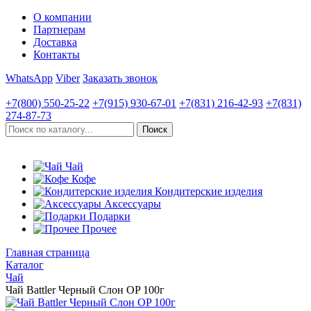
О компании
Партнерам
Доставка
Контакты
WhatsApp
Viber
Заказать звонок
+7(800)
550-25-22
+7(915)
930-67-01
+7(831)
216-42-93
+7(831)
274-87-73
Чай
Кофе
Кондитерские изделия
Аксессуары
Подарки
Прочее
Главная страница
Каталог
Чай
Чай Battler Черный Слон OP 100г