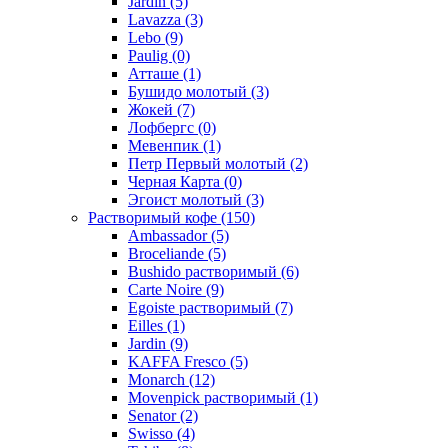
Jardin
(5)
Lavazza
(3)
Lebo
(9)
Paulig
(0)
Атташе
(1)
Бушидо молотый
(3)
Жокей
(7)
Лофбергс
(0)
Мевенпик
(1)
Петр Первый молотый
(2)
Черная Карта
(0)
Эгоист молотый
(3)
Растворимый кофе
(150)
Ambassador
(5)
Broceliande
(5)
Bushido растворимый
(6)
Carte Noire
(9)
Egoiste растворимый
(7)
Eilles
(1)
Jardin
(9)
KAFFA Fresco
(5)
Monarch
(12)
Movenpick растворимый
(1)
Senator
(2)
Swisso
(4)