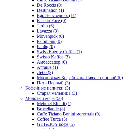
De Roccis
(0)
Destination
(1)
Egoiste в зернах
(11)
Face to Face
(0)
Jardin
(6)
Lavazza
(3)
Movenpick
(0)
Palombini
(0)
Paulig
(0)
Swiss Energy Coffee
(1)
Swisso Kaffee
(3)
Амбассадор
(0)
Атташе
(1)
Лебо
(8)
Московская Кофейня на Паяхъ зерновой
(0)
Петр Первый
(3)
Кофейные напитки
(3)
Старая мельница
(3)
Молотый кофе
(56)
Mehmet Efendi
(1)
Broceliande
(8)
Caffe Tiziano Bonini молотый
(0)
Coffee Turca
(5)
GET&JOY кофе
(5)