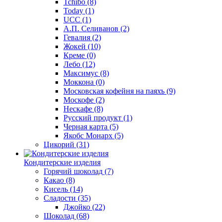
Tchibo
(8)
Today
(1)
UCC
(1)
А.П. Селиванов
(2)
Гевалия
(2)
Жокей
(10)
Креме
(0)
Лебо
(12)
Максимус
(8)
Моккона
(0)
Московская кофейня на паяхъ
(9)
Москофе
(2)
Нескафе
(8)
Русский продукт
(1)
Черная карта
(5)
Якобс Монарх
(5)
Цикорий
(31)
Кондитерские изделия
Горячий шоколад
(7)
Какао
(8)
Кисель
(14)
Сладости
(35)
Джойко
(22)
Шоколад
(68)