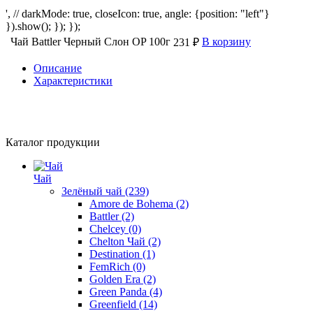
', // darkMode: true, closeIcon: true, angle: {position: "left"}
}).show(); }); });
Чай Battler Черный Слон OP 100г
В корзину
231 ₽
Описание
Характеристики
Каталог продукции
Чай
Зелёный чай
(239)
Amore de Bohema
(2)
Battler
(2)
Chelcey
(0)
Chelton Чай
(2)
Destination
(1)
FemRich
(0)
Golden Era
(2)
Green Panda
(4)
Greenfield
(14)