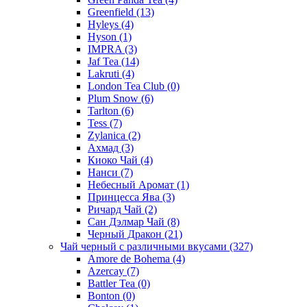
Greenfield
(13)
Hyleys
(4)
Hyson
(1)
IMPRA
(3)
Jaf Tea
(14)
Lakruti
(4)
London Tea Club
(0)
Plum Snow
(6)
Tarlton
(6)
Tess
(7)
Zylanica
(2)
Ахмад
(3)
Киоко Чай
(4)
Нанси
(7)
Небесный Аромат
(1)
Принцесса Ява
(3)
Ричард Чай
(2)
Сан Дэлмар Чай
(8)
Черный Дракон
(21)
Чай черный с различными вкусами
(327)
Amore de Bohema
(4)
Azercay
(7)
Battler Tea
(0)
Bonton
(0)