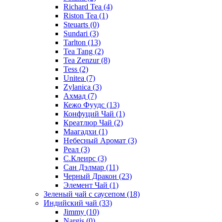
Richard Tea
(4)
Riston Tea
(1)
Steuarts
(0)
Sundari
(3)
Tarlton
(13)
Tea Tang
(2)
Tea Zenzur
(8)
Tess
(2)
Unitea
(7)
Zylanica
(3)
Ахмад
(7)
Кежо Фуудс
(13)
Конфуций Чай
(1)
Креатлюр Чай
(2)
Маагадхи
(1)
Небесный Аромат
(3)
Реал
(3)
С.Клеирс
(3)
Сан Дэлмар
(11)
Черный Дракон
(23)
Элемент Чай
(1)
Зеленый чай с саусепом
(18)
Индийский чай
(33)
Jimmy
(10)
Nargis
(0)