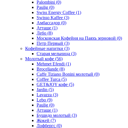
Palombini
(0)
Paulig
(0)
Swiss Energy Coffee
(1)
Swisso Kaffee
(3)
Амбассадор
(0)
Атташе
(1)
Лебо
(8)
Московская Кофейня на Паяхъ зерновой
(0)
Петр Первый
(3)
Кофейные напитки
(3)
Старая мельница
(3)
Молотый кофе
(56)
Mehmet Efendi
(1)
Broceliande
(8)
Caffe Tiziano Bonini молотый
(0)
Coffee Turca
(5)
GET&JOY кофе
(5)
Jardin
(5)
Lavazza
(3)
Lebo
(9)
Paulig
(0)
Атташе
(1)
Бушидо молотый
(3)
Жокей
(7)
Лофбергс
(0)