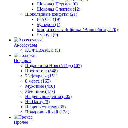
Шоколад Пергале
(0)
Шоколад Спартак
(12)
Шоколадные конфеты
(21)
JOYCO
(19)
Бушерон
(1)
Кондитерская фабрика "Волшебница"
(0)
Пурпур
(0)
Аксессуары
КОФЕВАРКИ
(3)
Подарки
Подарки на Новый Год
(107)
Просто так
(548)
23 февраля
(151)
8 марта
(165)
Мужчине
(460)
Женщине
(477)
На день рождения
(205)
На Пасху
(3)
На день учителя
(35)
Подарочный чай
(134)
Прочее