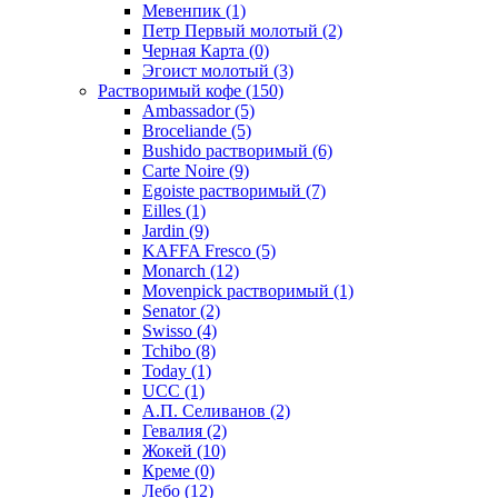
Мевенпик
(1)
Петр Первый молотый
(2)
Черная Карта
(0)
Эгоист молотый
(3)
Растворимый кофе
(150)
Ambassador
(5)
Broceliande
(5)
Bushido растворимый
(6)
Carte Noire
(9)
Egoiste растворимый
(7)
Eilles
(1)
Jardin
(9)
KAFFA Fresco
(5)
Monarch
(12)
Movenpick растворимый
(1)
Senator
(2)
Swisso
(4)
Tchibo
(8)
Today
(1)
UCC
(1)
А.П. Селиванов
(2)
Гевалия
(2)
Жокей
(10)
Креме
(0)
Лебо
(12)