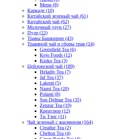
Мери
(8)
Каркаде
(10)
Китайский зеленый чай
(61)
Китайский чай
(62)
Молочный улун
(27)
Пуэр
(22)
Травы Башкирии
(43)
Травяной чай и сборы трав
(24)
Greenfield Tea
(6)
Kejo Foods
(12)
Kioko Tea
(3)
Цейлонский чай
(189)
Heladiv Tea
(7)
Jaf Tea
(37)
Lakruti
(5)
Nansi Tea
(20)
Polanti
(8)
Sun Delmar Tea
(35)
Zenzur Tea
(19)
Креатлюр
(12)
Ти Тэнг
(11)
Чай зеленый с жасмином
(164)
Creatlur Tea
(2)
Chelton Tea
(4)
Green Panda Tea
(4)