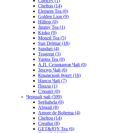
Chelcey
(1)
Chelton
(14)
Element Tea
(0)
Golden Lion
(9)
Hilltop
(0)
Jimmy Tea
(1)
Kioko
(9)
Monzil Tea
(5)
Sun Delmar
(18)
Sundari
(4)
Teagreat
(3)
Yantra Tea
(0)
А.П. Селиванов Чай
(0)
Зензур Чай
(6)
Крымский букет
(16)
Нанси Чай
(7)
Пиала
(1)
Стюарт
(0)
Черный чай
(599)
Seehahela
(0)
Abigail
(8)
Amore de Bohema
(4)
Chelton
(14)
Creatlur
(8)
GET&JOY Tea
(6)