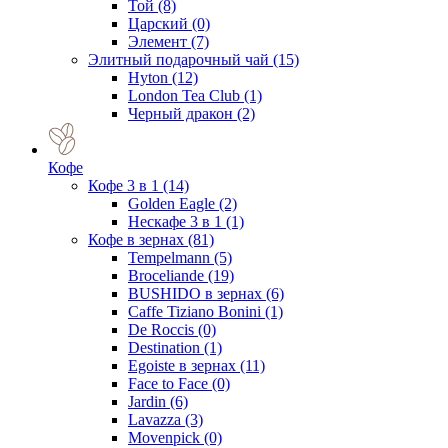
Той
(8)
Царский
(0)
Элемент
(7)
Элитный подарочный чай
(15)
Hyton
(12)
London Tea Club
(1)
Черный дракон
(2)
Кофе
Кофе 3 в 1
(14)
Golden Eagle
(2)
Нескафе 3 в 1
(1)
Кофе в зернах
(81)
Tempelmann
(5)
Broceliande
(19)
BUSHIDO в зернах
(6)
Caffe Tiziano Bonini
(1)
De Roccis
(0)
Destination
(1)
Egoiste в зернах
(11)
Face to Face
(0)
Jardin
(6)
Lavazza
(3)
Movenpick
(0)