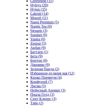
Greenfield
(31)
Hyleys
(20)
Hyton
(35)
Lakruti
(14)
Monzil
(11)
Nansi Premium
(5)
Nargis Tea
(0)
Steuarts
(3)
Sundari
(9)
Yantra
(0)
Zenzur
(5)
Акбар
(9)
Баттлер
(1)
Бета
(9)
Бонтон
(0)
Джимми
(9)
Зеленая Панда
(2)
Избранное из моря чая
(12)
Киоко Премиум
(4)
Конфуций
(7)
Лисма
(5)
Небесный Аромат
(3)
Пиала Голд
(3)
Сент Клеирс
(3)
Табо
(2)