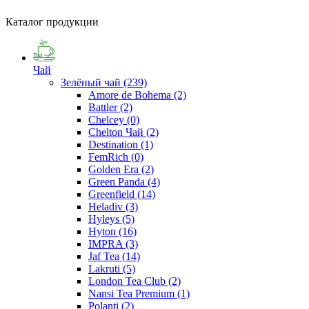
Каталог продукции
Чай
Зелёный чай
(239)
Amore de Bohema
(2)
Battler
(2)
Chelcey
(0)
Chelton Чай
(2)
Destination
(1)
FemRich
(0)
Golden Era
(2)
Green Panda
(4)
Greenfield
(14)
Heladiv
(3)
Hyleys
(5)
Hyton
(16)
IMPRA
(3)
Jaf Tea
(14)
Lakruti
(5)
London Tea Club
(2)
Nansi Tea Premium
(1)
Polanti
(2)