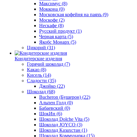
Максимус
(8)
Моккона
(0)
Московская кофейня на паяхъ
(9)
Москофе
(2)
Нескафе
(8)
Русский продукт
(1)
Черная карта
(5)
Якобс Монарх
(5)
Цикорий
(31)
Кондитерские изделия
Горячий шоколад
(7)
Какао
(8)
Кисель
(14)
Сладости
(35)
Джойко
(22)
Шоколад
(68)
Bucheron (Бушерон)
(22)
Альпен Голд
(0)
Бабаевский
(0)
ШокИн
(6)
Шоколад Dolche Vita
(5)
Шоколад JOYCO
(3)
Шоколад Казахстан
(1)
Шоколад Коммунарка
(15)