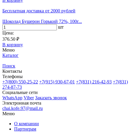
В корзину
Бесплатная доставка
от 2000 рублей
Шоколад Бушерон Горький 72%, 100г...
шт
Цена:
376.50 ₽
В корзину
Меню
Каталог
Поиск
Контакты
Телефоны
+7(800)
550-25-22
+7(915)
930-67-01
+7(831)
216-42-93
+7(831)
274-87-73
Социальные сети
WhatsApp
Viber
Заказать звонок
Электронная почта
chai.kofe.97@mail.ru
Меню
О компании
Партнерам