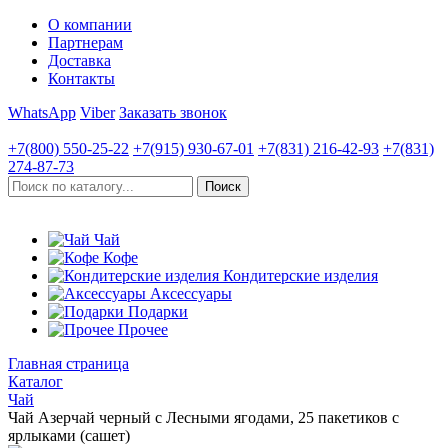
О компании
Партнерам
Доставка
Контакты
WhatsApp
Viber
Заказать звонок
+7(800)
550-25-22
+7(915)
930-67-01
+7(831)
216-42-93
+7(831)
274-87-73
Чай
Кофе
Кондитерские изделия
Аксессуары
Подарки
Прочее
Главная страница
Каталог
Чай
Чай Азерчай черный с Лесными ягодами, 25 пакетиков с
ярлыками (сашет)