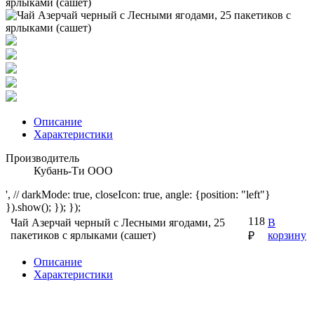
Описание
Характеристики
Производитель
Кубань-Ти ООО
', // darkMode: true, closeIcon: true, angle: {position: "left"}
}).show(); }); });
118
Чай Азерчай черный с Лесными ягодами, 25
В
пакетиков с ярлыками (сашет)
корзину
₽
Описание
Характеристики