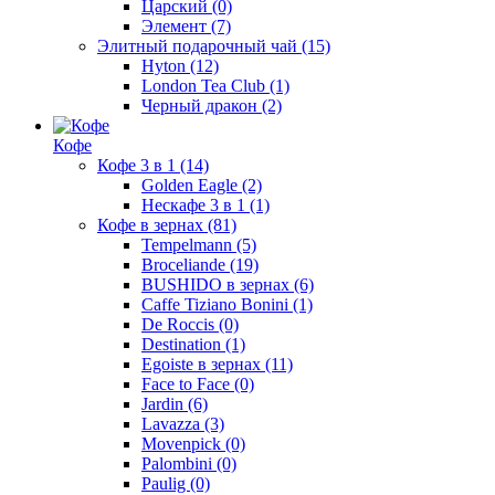
Царский
(0)
Элемент
(7)
Элитный подарочный чай
(15)
Hyton
(12)
London Tea Club
(1)
Черный дракон
(2)
Кофе
Кофе 3 в 1
(14)
Golden Eagle
(2)
Нескафе 3 в 1
(1)
Кофе в зернах
(81)
Tempelmann
(5)
Broceliande
(19)
BUSHIDO в зернах
(6)
Caffe Tiziano Bonini
(1)
De Roccis
(0)
Destination
(1)
Egoiste в зернах
(11)
Face to Face
(0)
Jardin
(6)
Lavazza
(3)
Movenpick
(0)
Palombini
(0)
Paulig
(0)