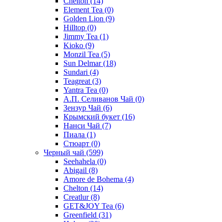
Chelton
(14)
Element Tea
(0)
Golden Lion
(9)
Hilltop
(0)
Jimmy Tea
(1)
Kioko
(9)
Monzil Tea
(5)
Sun Delmar
(18)
Sundari
(4)
Teagreat
(3)
Yantra Tea
(0)
А.П. Селиванов Чай
(0)
Зензур Чай
(6)
Крымский букет
(16)
Нанси Чай
(7)
Пиала
(1)
Стюарт
(0)
Черный чай
(599)
Seehahela
(0)
Abigail
(8)
Amore de Bohema
(4)
Chelton
(14)
Creatlur
(8)
GET&JOY Tea
(6)
Greenfield
(31)