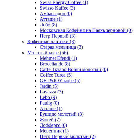
Swiss Energy Coffee
(1)
Swisso Kaffee
(3)
Амбассадор
(0)
Атташе
(1)
Лебо
(8)
Московская Кофейня на Паяхъ зерновой
(0)
Петр Первый
(3)
Кофейные напитки
(3)
Старая мельница
(3)
Молотый кофе
(56)
Mehmet Efendi
(1)
Broceliande
(8)
Caffe Tiziano Bonini молотый
(0)
Coffee Turca
(5)
GET&JOY кофе
(5)
Jardin
(5)
Lavazza
(3)
Lebo
(9)
Paulig
(0)
Атташе
(1)
Бушидо молотый
(3)
Жокей
(7)
Лофбергс
(0)
Мевенпик
(1)
Петр Первый молотый
(2)