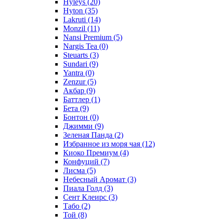
Hyleys
(20)
Hyton
(35)
Lakruti
(14)
Monzil
(11)
Nansi Premium
(5)
Nargis Tea
(0)
Steuarts
(3)
Sundari
(9)
Yantra
(0)
Zenzur
(5)
Акбар
(9)
Баттлер
(1)
Бета
(9)
Бонтон
(0)
Джимми
(9)
Зеленая Панда
(2)
Избранное из моря чая
(12)
Киоко Премиум
(4)
Конфуций
(7)
Лисма
(5)
Небесный Аромат
(3)
Пиала Голд
(3)
Сент Клеирс
(3)
Табо
(2)
Той
(8)