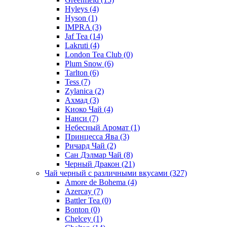
Hyleys
(4)
Hyson
(1)
IMPRA
(3)
Jaf Tea
(14)
Lakruti
(4)
London Tea Club
(0)
Plum Snow
(6)
Tarlton
(6)
Tess
(7)
Zylanica
(2)
Ахмад
(3)
Киоко Чай
(4)
Нанси
(7)
Небесный Аромат
(1)
Принцесса Ява
(3)
Ричард Чай
(2)
Сан Дэлмар Чай
(8)
Черный Дракон
(21)
Чай черный с различными вкусами
(327)
Amore de Bohema
(4)
Azercay
(7)
Battler Tea
(0)
Bonton
(0)
Chelcey
(1)