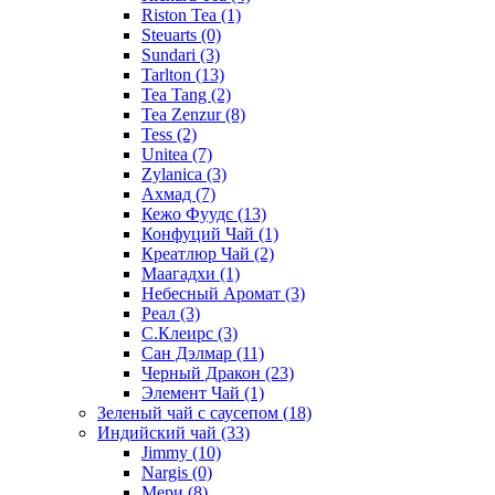
Riston Tea
(1)
Steuarts
(0)
Sundari
(3)
Tarlton
(13)
Tea Tang
(2)
Tea Zenzur
(8)
Tess
(2)
Unitea
(7)
Zylanica
(3)
Ахмад
(7)
Кежо Фуудс
(13)
Конфуций Чай
(1)
Креатлюр Чай
(2)
Маагадхи
(1)
Небесный Аромат
(3)
Реал
(3)
С.Клеирс
(3)
Сан Дэлмар
(11)
Черный Дракон
(23)
Элемент Чай
(1)
Зеленый чай с саусепом
(18)
Индийский чай
(33)
Jimmy
(10)
Nargis
(0)
Мери
(8)