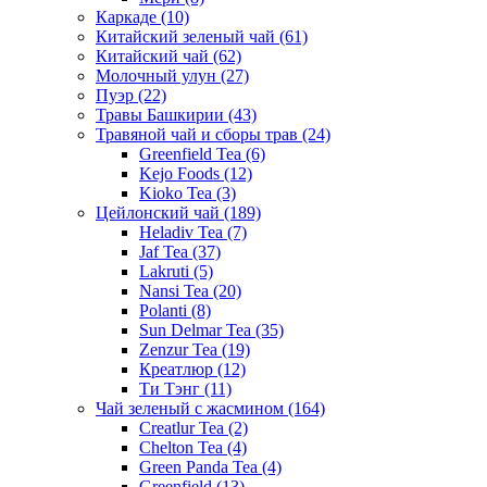
Каркаде
(10)
Китайский зеленый чай
(61)
Китайский чай
(62)
Молочный улун
(27)
Пуэр
(22)
Травы Башкирии
(43)
Травяной чай и сборы трав
(24)
Greenfield Tea
(6)
Kejo Foods
(12)
Kioko Tea
(3)
Цейлонский чай
(189)
Heladiv Tea
(7)
Jaf Tea
(37)
Lakruti
(5)
Nansi Tea
(20)
Polanti
(8)
Sun Delmar Tea
(35)
Zenzur Tea
(19)
Креатлюр
(12)
Ти Тэнг
(11)
Чай зеленый с жасмином
(164)
Creatlur Tea
(2)
Chelton Tea
(4)
Green Panda Tea
(4)
Greenfield
(13)