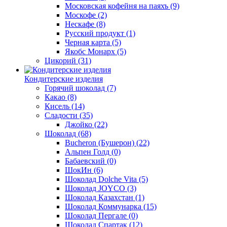
Московская кофейня на паяхъ
(9)
Москофе
(2)
Нескафе
(8)
Русский продукт
(1)
Черная карта
(5)
Якобс Монарх
(5)
Цикорий
(31)
Кондитерские изделия
Горячий шоколад
(7)
Какао
(8)
Кисель
(14)
Сладости
(35)
Джойко
(22)
Шоколад
(68)
Bucheron (Бушерон)
(22)
Альпен Голд
(0)
Бабаевский
(0)
ШокИн
(6)
Шоколад Dolche Vita
(5)
Шоколад JOYCO
(3)
Шоколад Казахстан
(1)
Шоколад Коммунарка
(15)
Шоколад Пергале
(0)
Шоколад Спартак
(12)