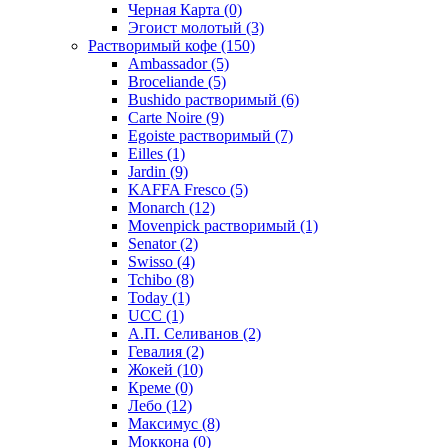
Черная Карта
(0)
Эгоист молотый
(3)
Растворимый кофе
(150)
Ambassador
(5)
Broceliande
(5)
Bushido растворимый
(6)
Carte Noire
(9)
Egoiste растворимый
(7)
Eilles
(1)
Jardin
(9)
KAFFA Fresco
(5)
Monarch
(12)
Movenpick растворимый
(1)
Senator
(2)
Swisso
(4)
Tchibo
(8)
Today
(1)
UCC
(1)
А.П. Селиванов
(2)
Гевалия
(2)
Жокей
(10)
Креме
(0)
Лебо
(12)
Максимус
(8)
Моккона
(0)